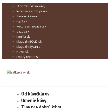
Preskočiť
O portáli Šálka kávy
na
Inzercia a spolupráca
obsah
Zarábaj kávou
top5.sk
wellnessmagazin.sk
gazda.sk
familia.sk
Magazín BOLD.sk
Magazín Bývanie
News.sk
Dobrý recept.sk
Od kávičkárov
Umenie kávy
Tipy pre dobrú kávu