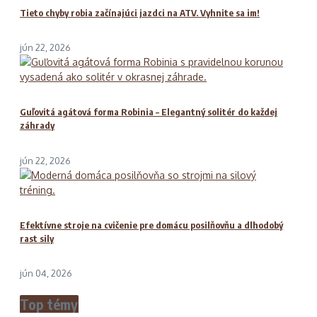
Tieto chyby robia začínajúci jazdci na ATV. Vyhnite sa im!
jún 22, 2026
Guľovitá agátová forma Robinia – Elegantný solitér do každej
záhrady
jún 22, 2026
Efektívne stroje na cvičenie pre domácu posilňovňu a dlhodobý
rast sily
jún 04, 2026
Top témy