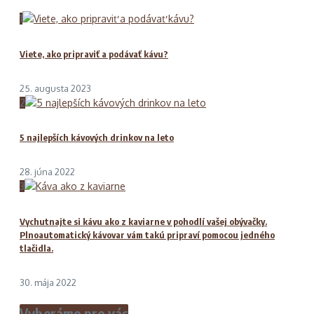
1
Viete, ako pripraviť a podávať kávu?
25. augusta 2023
2
5 najlepších kávových drinkov na leto
28. júna 2022
3
Vychutnajte si kávu ako z kaviarne v pohodlí vašej obývačky.
Plnoautomatický kávovar vám takú pripraví pomocou jedného
tlačidla.
30. mája 2022
Vyberáme pre vás