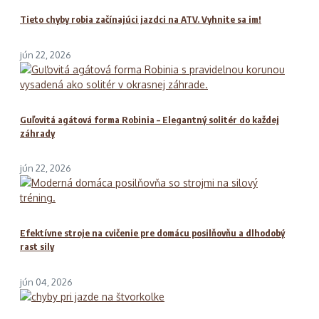
Tieto chyby robia začínajúci jazdci na ATV. Vyhnite sa im!
jún 22, 2026
Guľovitá agátová forma Robinia – Elegantný solitér do každej
záhrady
jún 22, 2026
Efektívne stroje na cvičenie pre domácu posilňovňu a dlhodobý
rast sily
jún 04, 2026