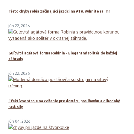
Tieto chyby robia začínajúci jazdci na ATV. Vyhnite sa im!
jún 22, 2026
Guľovitá agátová forma Robinia – Elegantný solitér do každej
záhrady
jún 22, 2026
Efektívne stroje na cvičenie pre domácu posilňovňu a dlhodobý
rast sily
jún 04, 2026