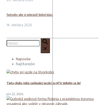
Spôsoby ako si pripraviť dobrú kávu
14. októbra 2020
Hľadať:
Najnovšie
Najčítanejšie
Tieto chyby robia začínajúci jazdci na ATV. Vyhnite sa im!
jún 22, 2026