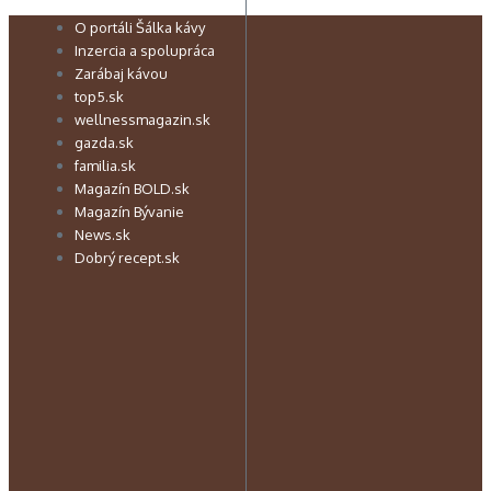
Preskočiť
O portáli Šálka kávy
na
Inzercia a spolupráca
obsah
Zarábaj kávou
top5.sk
wellnessmagazin.sk
gazda.sk
familia.sk
Magazín BOLD.sk
Magazín Bývanie
News.sk
Dobrý recept.sk