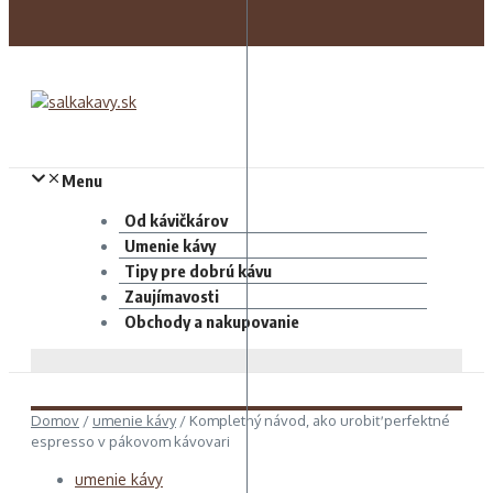
Menu
Od kávičkárov
Umenie kávy
Tipy pre dobrú kávu
Zaujímavosti
Obchody a nakupovanie
Domov
/
umenie kávy
/
Kompletný návod, ako urobiť perfektné
espresso v pákovom kávovari
umenie kávy