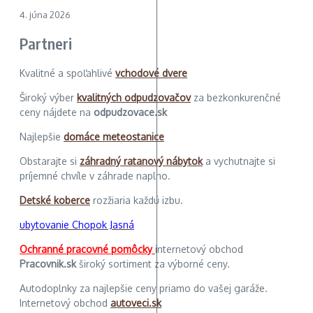
4. júna 2026
Partneri
Kvalitné a spoľahlivé
vchodové dvere
Široký výber
kvalitných odpudzovačov
za bezkonkurenčné
ceny nájdete na
odpudzovace.sk
Najlepšie
domáce meteostanice
Obstarajte si
záhradný ratanový nábytok
a vychutnajte si
príjemné chvíle v záhrade naplno.
Detské koberce
rozžiaria každú izbu.
ubytovanie Chopok Jasná
Ochranné pracovné pomôcky
internetový obchod
Pracovnik.sk
široký sortiment za výborné ceny.
Autodoplnky za najlepšie ceny priamo do vašej garáže.
Internetový obchod
autoveci.sk