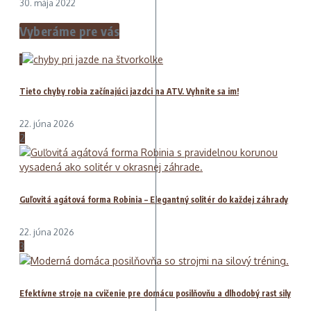
30. mája 2022
Vyberáme pre vás
1
Tieto chyby robia začínajúci jazdci na ATV. Vyhnite sa im!
22. júna 2026
2
Guľovitá agátová forma Robinia – Elegantný solitér do každej záhrady
22. júna 2026
3
Efektívne stroje na cvičenie pre domácu posilňovňu a dlhodobý rast sily