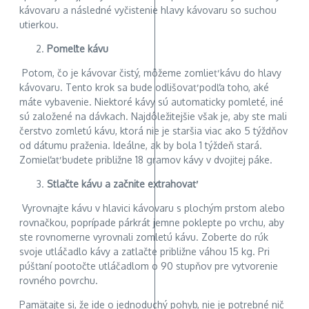
kávovaru a následné vyčistenie hlavy kávovaru so suchou
utierkou.
Pomeľte kávu
Potom, čo je kávovar čistý, môžeme zomlieť kávu do hlavy
kávovaru. Tento krok sa bude odlišovať podľa toho, aké
máte vybavenie. Niektoré kávy sú automaticky pomleté, iné
sú založené na dávkach. Najdôležitejšie však je, aby ste mali
čerstvo zomletú kávu, ktorá nie je staršia viac ako 5 týždňov
od dátumu praženia. Ideálne, ak by bola 1 týždeň stará.
Zomieľať budete približne 18 gramov kávy v dvojitej páke.
Stlačte kávu a začnite extrahovať
Vyrovnajte kávu v hlavici kávovaru s plochým prstom alebo
rovnačkou, poprípade párkrát jemne poklepte po vrchu, aby
ste rovnomerne vyrovnali zomletú kávu. Zoberte do rúk
svoje utláčadlo kávy a zatlačte približne váhou 15 kg. Pri
púšťaní pootočte utláčadlom o 90 stupňov pre vytvorenie
rovného povrchu.
Pamätajte si, že ide o jednoduchý pohyb, nie je potrebné nič