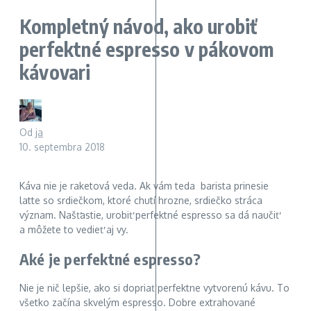
Kompletný návod, ako urobiť
perfektné espresso v pákovom
kávovari
Od
ja
10. septembra 2018
Káva nie je raketová veda. Ak vám teda barista prinesie
latte so srdiečkom, ktoré chutí hrozne, srdiečko stráca
význam. Našťastie, urobiť perfektné espresso sa dá naučiť
a môžete to vedieť aj vy.
Aké je perfektné espresso?
Nie je nič lepšie, ako si dopriať perfektne vytvorenú kávu. To
všetko začína skvelým espresso. Dobre extrahované