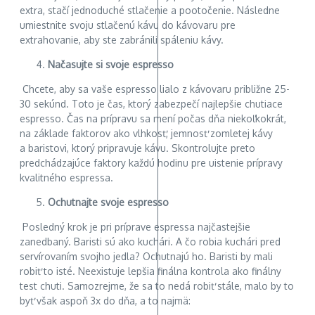
extra, stačí jednoduché stlačenie a pootočenie. Následne
umiestnite svoju stlačenú kávu do kávovaru pre
extrahovanie, aby ste zabránili spáleniu kávy.
Načasujte si svoje espresso
Chcete, aby sa vaše espresso lialo z kávovaru približne 25-
30 sekúnd. Toto je čas, ktorý zabezpečí najlepšie chutiace
espresso. Čas na prípravu sa mení počas dňa niekoľkokrát,
na základe faktorov ako vlhkosť, jemnosť zomletej kávy
a baristovi, ktorý pripravuje kávu. Skontrolujte preto
predchádzajúce faktory každú hodinu pre uistenie prípravy
kvalitného espressa.
Ochutnajte svoje espresso
Posledný krok je pri príprave espressa najčastejšie
zanedbaný. Baristi sú ako kuchári. A čo robia kuchári pred
servírovaním svojho jedla? Ochutnajú ho. Baristi by mali
robiť to isté. Neexistuje lepšia finálna kontrola ako finálny
test chuti. Samozrejme, že sa to nedá robiť stále, malo by to
byť však aspoň 3x do dňa, a to najmä: