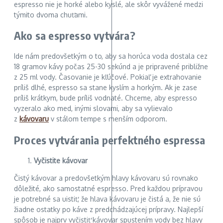
espresso nie je horké alebo kyslé, ale skôr vyvážené medzi
týmito dvoma chuťami.
Ako sa espresso vytvára?
Ide nám predovšetkým o to, aby sa horúca voda dostala cez
18 gramov kávy počas 25-30 sekúnd a je pripravené približne
z 25 ml vody. Časovanie je kľúčové. Pokiaľ je extrahovanie
príliš dlhé, espresso sa stane kyslím a horkým. Ak je zase
príliš krátkym, bude príliš vodnaté. Chceme, aby espresso
vyzeralo ako med, inými slovami, aby sa vylievalo
z
kávovaru
v stálom tempe s menším odporom.
Proces vytvárania perfektného espressa
Vyčistite kávovar
Čistý kávovar a predovšetkým hlavy kávovaru sú rovnako
dôležité, ako samostatné espresso. Pred každou prípravou
je potrebné sa uistiť, že hlava kávovaru je čistá a, že nie sú
žiadne ostatky po káve z predchádzajúcej prípravy. Najlepší
spôsob je najprv vyčistiť kávovar spustením vody bez hlavy