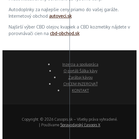
Autodoplnky za najlepšie ceny priamo do vašej garáže.
Internetový obchod
autoveci.sk
Najširší výber CBD olejov, kvapiek a CBD kozmetiky nájdete v
porovnávači cien na
cbd-obchod.sk
Inzercia a spolupráca
O portáli Šálka kávy
Zarábaj kávou
CHCEM INZEROVAŤ
KONTAKT
Copyright: © 2026 Casopis.sk – Všetky práva vyhradené.
| Používame
Spravodajský časopis X