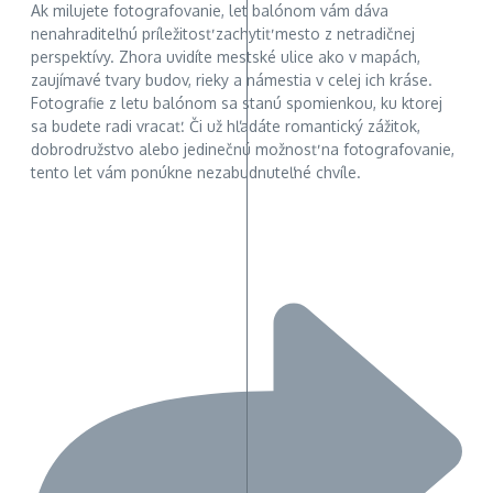
Ak milujete fotografovanie, let balónom vám dáva
nenahraditeľnú príležitosť zachytiť mesto z netradičnej
perspektívy. Zhora uvidíte mestské ulice ako v mapách,
zaujímavé tvary budov, rieky a námestia v celej ich kráse.
Fotografie z letu balónom sa stanú spomienkou, ku ktorej
sa budete radi vracať. Či už hľadáte romantický zážitok,
dobrodružstvo alebo jedinečnú možnosť na fotografovanie,
tento let vám ponúkne nezabudnuteľné chvíle.