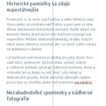
Historické pamiatky sa zdajú
majestátnejšie
Predstavte si, že letíte nad Parížom a vidíte Eiffelovu vežu
zhora alebo sa vznášate nad Prahou a pod vami sa vinie
Vltava obkolesená historickými mostami. Každé mesto má
ikonické miesta, ktoré počas letu balónom vyzerajú viac
majestátne. Môžete obdivovať katedrály, hradby starých
miest alebo dokonca sledovať, ako sa ranné svetlo odráža
od dláždených námestí.
Let balónom nad mestom je ideálny pre páry, ktoré chcú
zažiť niečo výnimočné. Východ slnka, voňavý vzduch
a nádherné pohľady vytvárajú jedinečné momenty, ktoré si
uchováte len vy dvaja na celý život. Lety milujú aj
dobrodružné povahy. Avšak skutočný adrenalín nájdete
počas letu vo vrtuľníku alebo keď vyskúšate
paragliding
.
Nezabudnuteľné spomienky a nádherné
fotografie