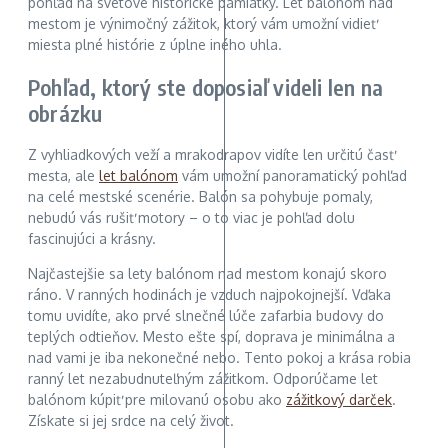
pohľad na svetové historické pamiatky. Let balónom nad
mestom je výnimočný zážitok, ktorý vám umožní vidieť
miesta plné histórie z úplne iného uhla.
Pohľad, ktorý ste doposiaľ videli len na
obrázku
Z vyhliadkových veží a mrakodrapov vidíte len určitú časť
mesta, ale
let balónom
vám umožní panoramatický pohľad
na celé mestské scenérie. Balón sa pohybuje pomaly,
nebudú vás rušiť motory – o to viac je pohľad dolu
fascinujúci a krásny.
Najčastejšie sa lety balónom nad mestom konajú skoro
ráno. V ranných hodinách je vzduch najpokojnejší. Vďaka
tomu uvidíte, ako prvé slnečné lúče zafarbia budovy do
teplých odtieňov. Mesto ešte spí, doprava je minimálna a
nad vami je iba nekonečné nebo. Tento pokoj a krása robia
ranný let nezabudnuteľným zážitkom. Odporúčame let
balónom kúpiť pre milovanú osobu ako
zážitkový darček
.
Získate si jej srdce na celý život.