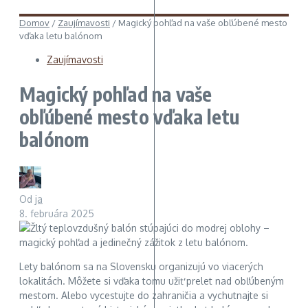
Domov
/
Zaujímavosti
/
Magický pohľad na vaše obľúbené mesto
vďaka letu balónom
Zaujímavosti
Magický pohľad na vaše
obľúbené mesto vďaka letu
balónom
Od
ja
8. februára 2025
Lety balónom sa na Slovensku organizujú vo viacerých
lokalitách. Môžete si vďaka tomu užiť prelet nad obľúbeným
mestom. Alebo vycestujte do zahraničia a vychutnajte si