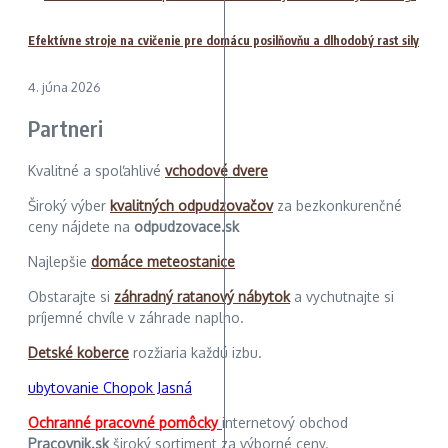
Efektívne stroje na cvičenie pre domácu posilňovňu a dlhodobý rast sily
4. júna 2026
Partneri
Kvalitné a spoľahlivé
vchodové dvere
Široký výber
kvalitných odpudzovačov
za bezkonkurenčné
ceny nájdete na
odpudzovace.sk
Najlepšie
domáce meteostanice
Obstarajte si
záhradný ratanový nábytok
a vychutnajte si
príjemné chvíle v záhrade naplno.
Detské koberce
rozžiaria každú izbu.
ubytovanie Chopok Jasná
Ochranné pracovné pomôcky
internetový obchod
Pracovnik.sk
široký sortiment za výborné ceny.