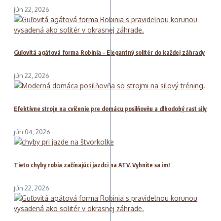
jún 22, 2026
Guľovitá agátová forma Robinia – Elegantný solitér do každej záhrady
jún 22, 2026
Efektívne stroje na cvičenie pre domácu posilňovňu a dlhodobý rast sily
jún 04, 2026
Tieto chyby robia začínajúci jazdci na ATV. Vyhnite sa im!
jún 22, 2026