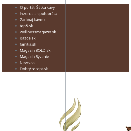
Preskočiť
O portáli Šálka kávy
na
Inzercia a spolupráca
obsah
Zarábaj kávou
top5.sk
wellnessmagazin.sk
gazda.sk
familia.sk
Magazín BOLD.sk
Magazín Bývanie
News.sk
Dobrý recept.sk