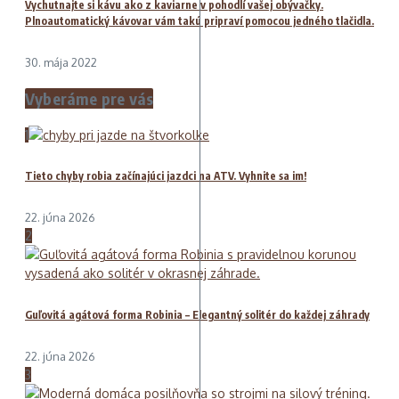
Vychutnajte si kávu ako z kaviarne v pohodlí vašej obývačky.
Plnoautomatický kávovar vám takú pripraví pomocou jedného tlačidla.
30. mája 2022
Vyberáme pre vás
1
Tieto chyby robia začínajúci jazdci na ATV. Vyhnite sa im!
22. júna 2026
2
Guľovitá agátová forma Robinia – Elegantný solitér do každej záhrady
22. júna 2026
3