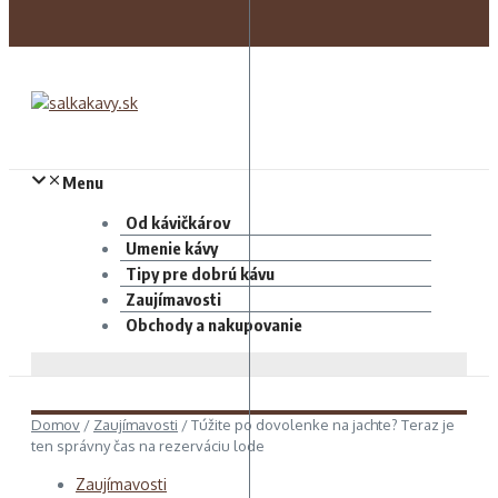
Menu
Od kávičkárov
Umenie kávy
Tipy pre dobrú kávu
Zaujímavosti
Obchody a nakupovanie
Domov
/
Zaujímavosti
/
Túžite po dovolenke na jachte? Teraz je
ten správny čas na rezerváciu lode
Zaujímavosti