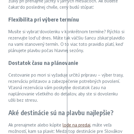
zľavy pri prenájme jachty v jarných mesiacoch. Ak budete
čakať do poslednej chvíle, ceny budú stúpať.
Flexibilita pri výbere termínu
Musíte si vybrať dovolenku v konkrétnom termíne? Rýchlo si
rezervujte loď už dnes. Máte tak väčšiu šancu získať plavidlo
na vami stanovený termín. O to viac toto pravidlo platí, keď
plánujete plavbu počas hlavnej sezóny.
Dostatok času na plánovanie
Cestovanie po mori si vyžaduje určitú prípravu – výber trasy,
rezerváciu prístavov a zabezpečenie potrebných povolení.
Včasná rezervácia vám poskytne dostatok času na
naplánovanie všetkého do detailov, aby ste si dovolenku
užili bez stresu.
Aké destinácie sú na plavbu najlepšie?
Ak prenajmete alebo kúpite
lode na predaj
, máte veľa
možností, kam sa plaviť. Medzi top destinácie pre Slovákov