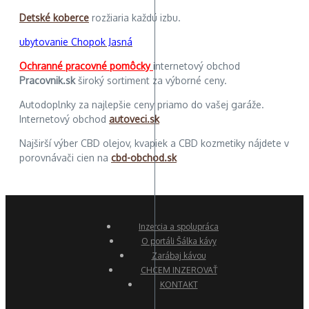
Detské koberce
rozžiaria každú izbu.
ubytovanie Chopok Jasná
Ochranné pracovné pomôcky
internetový obchod
Pracovnik.sk
široký sortiment za výborné ceny.
Autodoplnky za najlepšie ceny priamo do vašej garáže.
Internetový obchod
autoveci.sk
Najširší výber CBD olejov, kvapiek a CBD kozmetiky nájdete v
porovnávači cien na
cbd-obchod.sk
Inzercia a spolupráca
O portáli Šálka kávy
Zarábaj kávou
CHCEM INZEROVAŤ
KONTAKT