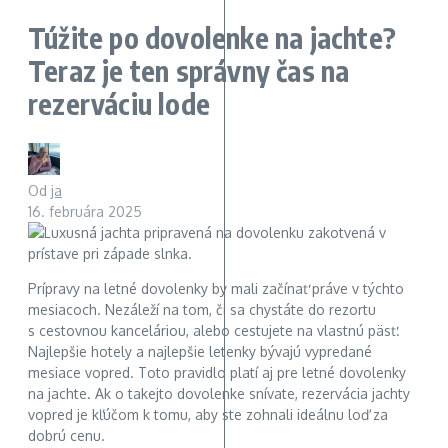
Túžite po dovolenke na jachte?
Teraz je ten správny čas na
rezerváciu lode
Od
ja
16. februára 2025
Prípravy na letné dovolenky by mali začínať práve v týchto
mesiacoch. Nezáleží na tom, či sa chystáte do rezortu
s cestovnou kanceláriou, alebo cestujete na vlastnú päsť.
Najlepšie hotely a najlepšie letenky bývajú vypredané
mesiace vopred. Toto pravidlo platí aj pre letné dovolenky
na jachte. Ak o takejto dovolenke snívate, rezervácia jachty
vopred je kľúčom k tomu, aby ste zohnali ideálnu loď za
dobrú cenu.