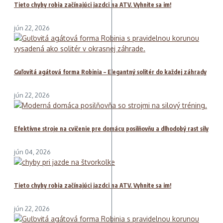
Tieto chyby robia začínajúci jazdci na ATV. Vyhnite sa im!
jún 22, 2026
Guľovitá agátová forma Robinia – Elegantný solitér do každej záhrady
jún 22, 2026
Efektívne stroje na cvičenie pre domácu posilňovňu a dlhodobý rast sily
jún 04, 2026
Tieto chyby robia začínajúci jazdci na ATV. Vyhnite sa im!
jún 22, 2026