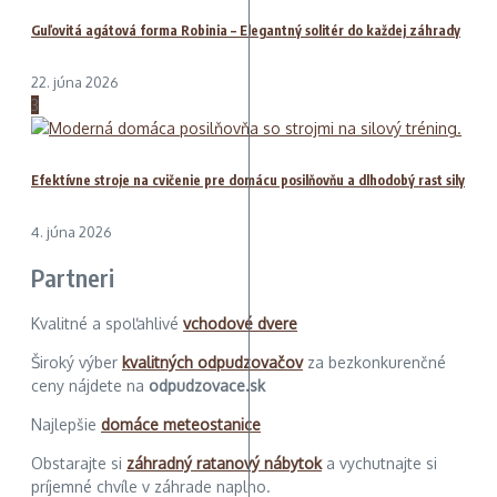
Guľovitá agátová forma Robinia – Elegantný solitér do každej záhrady
22. júna 2026
3
Efektívne stroje na cvičenie pre domácu posilňovňu a dlhodobý rast sily
4. júna 2026
Partneri
Kvalitné a spoľahlivé
vchodové dvere
Široký výber
kvalitných odpudzovačov
za bezkonkurenčné
ceny nájdete na
odpudzovace.sk
Najlepšie
domáce meteostanice
Obstarajte si
záhradný ratanový nábytok
a vychutnajte si
príjemné chvíle v záhrade naplno.