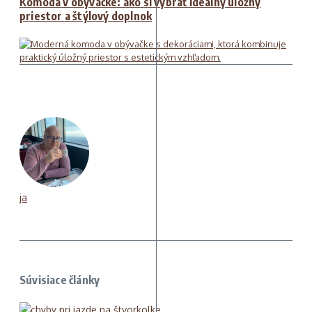
Komoda v obývačke: ako si vybrať ideálny úložný
priestor a štýlový doplnok
ja
Súvisiace články