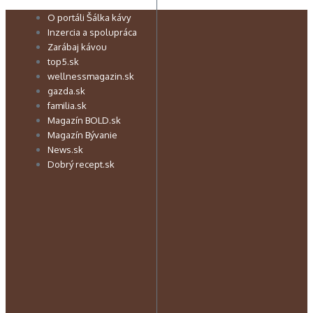
Preskočiť
O portáli Šálka kávy
na
Inzercia a spolupráca
obsah
Zarábaj kávou
top5.sk
wellnessmagazin.sk
gazda.sk
familia.sk
Magazín BOLD.sk
Magazín Bývanie
News.sk
Dobrý recept.sk