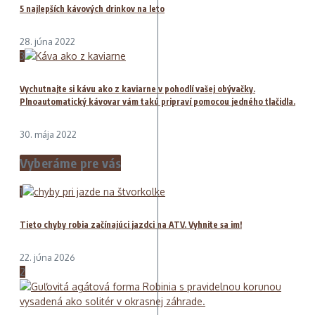
5 najlepších kávových drinkov na leto
28. júna 2022
3
Vychutnajte si kávu ako z kaviarne v pohodlí vašej obývačky.
Plnoautomatický kávovar vám takú pripraví pomocou jedného tlačidla.
30. mája 2022
Vyberáme pre vás
1
Tieto chyby robia začínajúci jazdci na ATV. Vyhnite sa im!
22. júna 2026
2