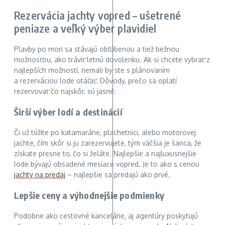
Rezervácia jachty vopred – ušetrené
peniaze a veľký výber plavidiel
Plavby po mori sa stávajú obľúbenou a tiež bežnou
možnosťou, ako tráviť letnú dovolenku. Ak si chcete vybrať z
najlepších možností, nemali by ste s plánovaním
a rezerváciou lode otáľať. Dôvody, prečo sa oplatí
rezervovať čo najskôr, sú jasné:
Širší výber lodí a destinácií
Či už túžite po katamaráne, plachetnici, alebo motorovej
jachte, čím skôr si ju zarezervujete, tým väčšia je šanca, že
získate presne to, čo si želáte. Najlepšie a najluxusnejšie
lode bývajú obsadené mesiace vopred. Je to ako s cenou
jachty na predaj
– najlepšie sa predajú ako prvé.
Lepšie ceny a výhodnejšie podmienky
Podobne ako cestovné kancelárie, aj agentúry poskytujú