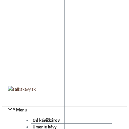
Menu
Od kávičkárov
Umenie kávy