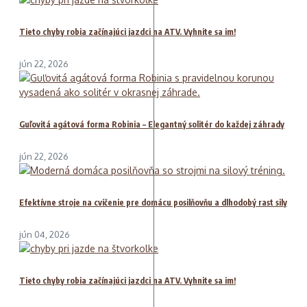
Tieto chyby robia začínajúci jazdci na ATV. Vyhnite sa im!
jún 22, 2026
Guľovitá agátová forma Robinia – Elegantný solitér do každej záhrady
jún 22, 2026
Efektívne stroje na cvičenie pre domácu posilňovňu a dlhodobý rast sily
jún 04, 2026
Tieto chyby robia začínajúci jazdci na ATV. Vyhnite sa im!