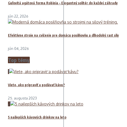
Guľovitá agátová forma Robinia – Elegantný solitér do každej záhrady
jún 22, 2026
Efektívne stroje na cvičenie pre domácu posilňovňu a dlhodobý rast sily
jún 04, 2026
Top témy
1
Viete, ako pripraviť a podávať kávu?
25. augusta 2023
2
5 najlepších kávových drinkov na leto