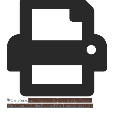
Označené:
káva Piazza d´Oro
káva značky Piazza d
´Oro
Kaviareň Verdon
Piazza d´Oro
Trnava
vidiecký štýl