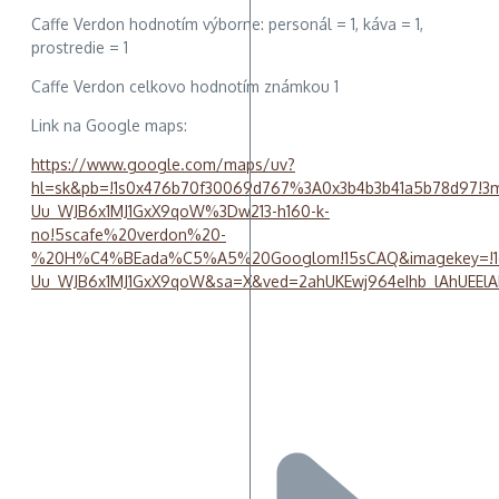
Caffe Verdon hodnotím výborne: personál = 1, káva = 1,
prostredie = 1
Caffe Verdon celkovo hodnotím známkou 1
Link na Google maps:
https://www.google.com/maps/uv?
hl=sk&pb=!1s0x476b70f30069d767%3A0x3b4b3b41a5b78d97!3m
Uu_WJB6x1MJ1GxX9qoW%3Dw213-h160-k-
no!5scafe%20verdon%20-
%20H%C4%BEada%C5%A5%20Googlom!15sCAQ&imagekey=!1e1
Uu_WJB6x1MJ1GxX9qoW&sa=X&ved=2ahUKEwj964eIhb_lAhUEE