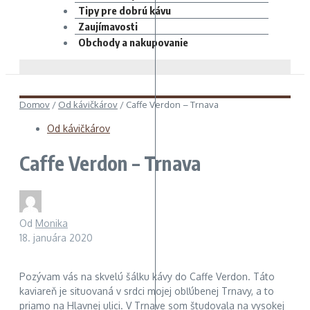
Tipy pre dobrú kávu
Zaujímavosti
Obchody a nakupovanie
Domov
/
Od kávičkárov
/
Caffe Verdon – Trnava
Od kávičkárov
Caffe Verdon – Trnava
Od
Monika
18. januára 2020
Pozývam vás na skvelú šálku kávy do Caffe Verdon. Táto
kaviareň je situovaná v srdci mojej obľúbenej Trnavy, a to
priamo na Hlavnej ulici. V Trnave som študovala na vysokej