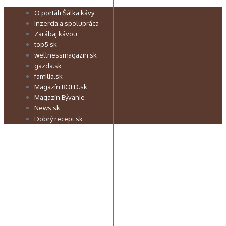
Preskočiť
O portáli Šálka kávy
na
Inzercia a spolupráca
obsah
Zarábaj kávou
top5.sk
wellnessmagazin.sk
gazda.sk
familia.sk
Magazín BOLD.sk
Magazín Bývanie
News.sk
Dobrý recept.sk