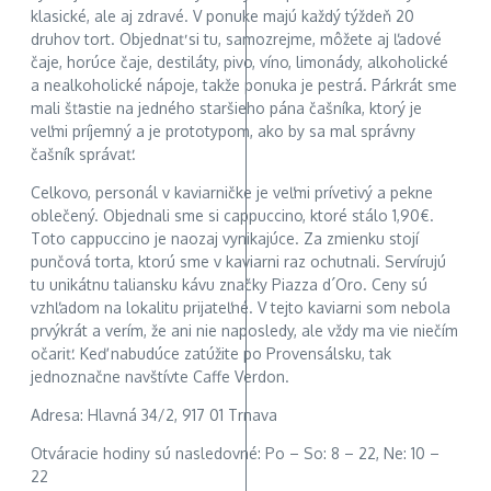
klasické, ale aj zdravé. V ponuke majú každý týždeň 20
druhov tort. Objednať si tu, samozrejme, môžete aj ľadové
čaje, horúce čaje, destiláty, pivo, víno, limonády, alkoholické
a nealkoholické nápoje, takže ponuka je pestrá. Párkrát sme
mali šťastie na jedného staršieho pána čašníka, ktorý je
veľmi príjemný a je prototypom, ako by sa mal správny
čašník správať.
Celkovo, personál v kaviarničke je veľmi prívetivý a pekne
oblečený. Objednali sme si cappuccino, ktoré stálo 1,90€.
Toto cappuccino je naozaj vynikajúce. Za zmienku stojí
punčová torta, ktorú sme v kaviarni raz ochutnali. Servírujú
tu unikátnu taliansku kávu značky Piazza d´Oro. Ceny sú
vzhľadom na lokalitu prijateľné. V tejto kaviarni som nebola
prvýkrát a verím, že ani nie naposledy, ale vždy ma vie niečím
očariť. Keď nabudúce zatúžite po Provensálsku, tak
jednoznačne navštívte Caffe Verdon.
Adresa: Hlavná 34/2, 917 01 Trnava
Otváracie hodiny sú nasledovné: Po – So: 8 – 22, Ne: 10 –
22