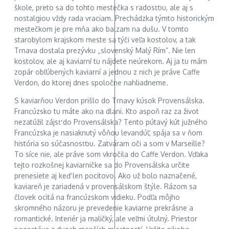
škole, preto sa do tohto mestečka s radosťou, ale aj s
nostalgiou vždy rada vraciam. Prechádzka týmto historickým
mestečkom je pre mňa ako balzam na dušu. V tomto
starobylom krajskom meste sa týči veľa kostolov, a tak
Trnava dostala prezývku „slovenský Malý Rím”. Nie len
kostolov, ale aj kaviarní tu nájdete neúrekom. Aj ja tu mám
zopár obľúbených kaviarní a jednou z nich je práve Caffe
Verdon, do ktorej dnes spoločne nahliadneme.
S kaviarňou Verdon prišlo do Trnavy kúsok Provensálska.
Francúzsko tu máte ako na dlani. Kto aspoň raz za život
nezatúžil zájsť do Provensálska? Tento pútavý kút južného
Francúzska je nasiaknutý vôňou levandúľ, spája sa v ňom
história so súčasnosťou. Zatváram oči a som v Marseille?
To síce nie, ale práve som vkročila do Caffe Verdon. Vďaka
tejto rozkošnej kaviarničke sa do Provensálska určite
prenesiete aj keď len pocitovo. Ako už bolo naznačené,
kaviareň je zariadená v provensálskom štýle. Rázom sa
človek ocitá na francúzskom vidieku. Podľa môjho
skromného názoru je prevedenie kaviarne prekrásne a
romantické. Interiér ja maličký, ale veľmi útulný. Priestor