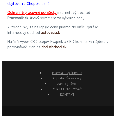
ubytovanie Chopok Jasná
Ochranné pracovné pomôcky
internetový obchod
Pracovnik.sk
široký sortiment za výborné ceny.
Autodoplnky za najlepšie ceny priamo do vašej garáže.
Internetový obchod
autoveci.sk
Najširší výber CBD olejov, kvapiek a CBD kozmetiky nájdete v
porovnávači cien na
cbd-obchod.sk
Inzercia a spolupráca
O portáli Šálka kávy
Zarábaj kávou
CHCEM INZEROVAŤ
KONTAKT