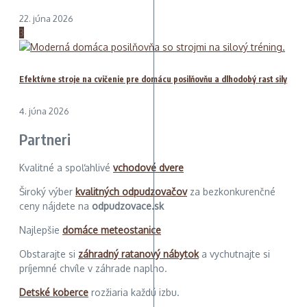
22. júna 2026
3
Efektívne stroje na cvičenie pre domácu posilňovňu a dlhodobý rast sily
4. júna 2026
Partneri
Kvalitné a spoľahlivé
vchodové dvere
Široký výber
kvalitných odpudzovačov
za bezkonkurenčné
ceny nájdete na
odpudzovace.sk
Najlepšie
domáce meteostanice
Obstarajte si
záhradný ratanový nábytok
a vychutnajte si
príjemné chvíle v záhrade naplno.
Detské koberce
rozžiaria každú izbu.