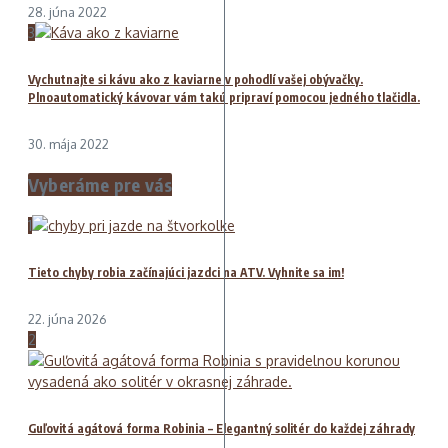
28. júna 2022
3
Vychutnajte si kávu ako z kaviarne v pohodlí vašej obývačky.
Plnoautomatický kávovar vám takú pripraví pomocou jedného tlačidla.
30. mája 2022
Vyberáme pre vás
1
Tieto chyby robia začínajúci jazdci na ATV. Vyhnite sa im!
22. júna 2026
2
Guľovitá agátová forma Robinia – Elegantný solitér do každej záhrady