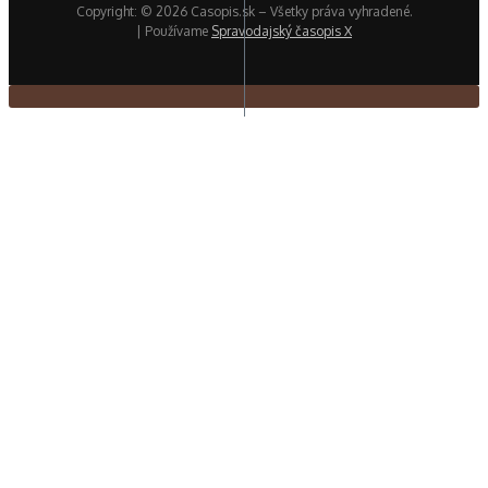
Copyright: © 2026 Casopis.sk – Všetky práva vyhradené.
| Používame
Spravodajský časopis X