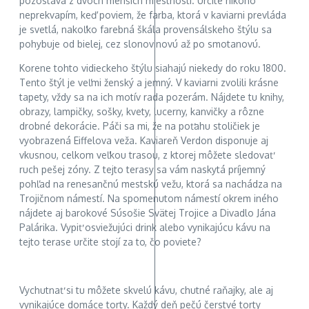
pozostáva z dvoch menších miestností. Určite nikoho
neprekvapím, keď poviem, že farba, ktorá v kaviarni prevláda
je svetlá, nakoľko farebná škála provensálskeho štýlu sa
pohybuje od bielej, cez slonovinovú až po smotanovú.
Korene tohto vidieckeho štýlu siahajú niekedy do roku 1800.
Tento štýl je veľmi ženský a jemný. V kaviarni zvolili krásne
tapety, vždy sa na ich motív rada pozerám. Nájdete tu knihy,
obrazy, lampičky, sošky, kvety, lucerny, kanvičky a rôzne
drobné dekorácie. Páči sa mi, že na poťahu stoličiek je
vyobrazená Eiffelova veža. Kaviareň Verdon disponuje aj
vkusnou, celkom veľkou trasou, z ktorej môžete sledovať
ruch pešej zóny. Z tejto terasy sa vám naskytá príjemný
pohľad na renesančnú mestskú vežu, ktorá sa nachádza na
Trojičnom námestí. Na spomenutom námestí okrem iného
nájdete aj barokové Súsošie Svätej Trojice a Divadlo Jána
Palárika. Vypiť osviežujúci drink alebo vynikajúcu kávu na
tejto terase určite stojí za to, čo poviete?
Vychutnať si tu môžete skvelú kávu, chutné raňajky, ale aj
vynikajúce domáce torty. Každý deň pečú čerstvé torty