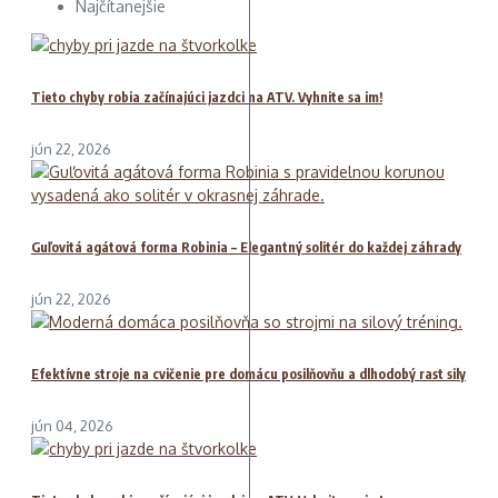
Najčítanejšie
Tieto chyby robia začínajúci jazdci na ATV. Vyhnite sa im!
jún 22, 2026
Guľovitá agátová forma Robinia – Elegantný solitér do každej záhrady
jún 22, 2026
Efektívne stroje na cvičenie pre domácu posilňovňu a dlhodobý rast sily
jún 04, 2026