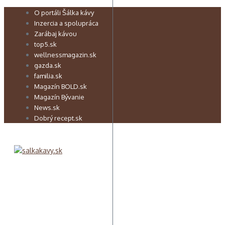
Preskočiť
O portáli Šálka kávy
na
Inzercia a spolupráca
obsah
Zarábaj kávou
top5.sk
wellnessmagazin.sk
gazda.sk
familia.sk
Magazín BOLD.sk
Magazín Bývanie
News.sk
Dobrý recept.sk