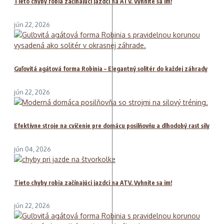
Tieto chyby robia začínajúci jazdci na ATV. Vyhnite sa im!
jún 22, 2026
Guľovitá agátová forma Robinia – Elegantný solitér do každej záhrady
jún 22, 2026
Efektívne stroje na cvičenie pre domácu posilňovňu a dlhodobý rast sily
jún 04, 2026
Tieto chyby robia začínajúci jazdci na ATV. Vyhnite sa im!
jún 22, 2026