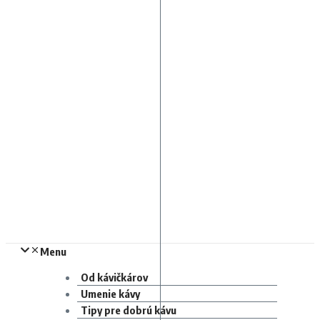
Menu
Od kávičkárov
Umenie kávy
Tipy pre dobrú kávu