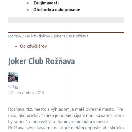
Zaujímavosti
Obchody a nakupovanie
Domov
/
Od kávičkárov
/
Joker Club Rožňava
Od kávičkárov
Joker Club Rožňava
Od
ja
22. decembra 2018
Rožňava, tkz. mesto s výhľadom je malé okresné mesto. Pre
mňa, ako pre kávičkárku je horšie nájsť v ňom kaviareň, ktorú
by som ešte nenavštívila. Samozrejme mám v meste
Rožňava svoje kaviarne na ktoré nedám dopustiť, ale skrátka