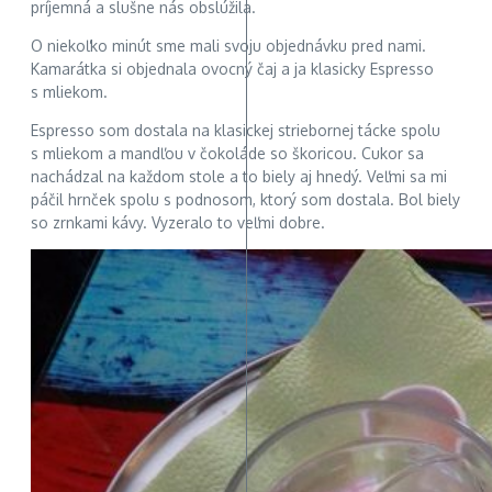
príjemná a slušne nás obslúžila.
O niekoľko minút sme mali svoju objednávku pred nami.
Kamarátka si objednala ovocný čaj a ja klasicky Espresso
s mliekom.
Espresso som dostala na klasickej striebornej tácke spolu
s mliekom a mandľou v čokoláde so škoricou. Cukor sa
nachádzal na každom stole a to biely aj hnedý. Veľmi sa mi
páčil hrnček spolu s podnosom, ktorý som dostala. Bol biely
so zrnkami kávy. Vyzeralo to veľmi dobre.