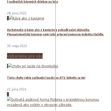
5 najlepších kávových drinkov na leto
28. júna 2022
3
Vychutnajte si kávu ako z kaviarne v pohodlí vašej obývačky.
Plnoautomatický kávovar vám takú pripraví pomocou jedného tlačidla.
30. mája 2022
Vyberáme pre vás
1
Tieto chyby robia začínajúci jazdci na ATV. Vyhnite sa im!
22. júna 2026
2