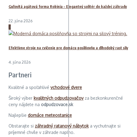
Guľovitá agátová forma Robinia – Elegantný solitér do každej záhrady
22. júna 2026
3
Efektívne stroje na cvičenie pre domácu posilňovňu a dlhodobý rast sily
4. júna 2026
Partneri
Kvalitné a spoľahlivé
vchodové dvere
Široký výber
kvalitných odpudzovačov
za bezkonkurenčné
ceny nájdete na
odpudzovace.sk
Najlepšie
domáce meteostanice
Obstarajte si
záhradný ratanový nábytok
a vychutnajte si
príjemné chvíle v záhrade naplno.