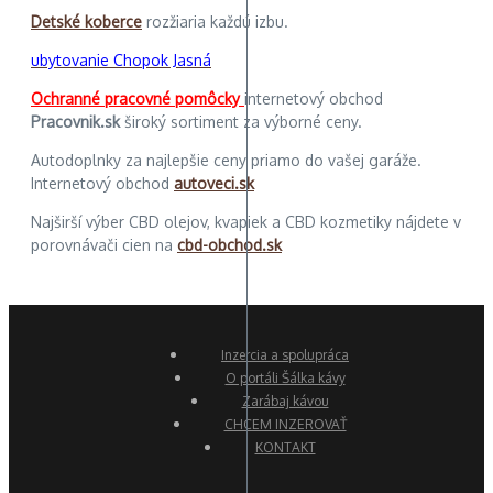
Detské koberce
rozžiaria každú izbu.
ubytovanie Chopok Jasná
Ochranné pracovné pomôcky
internetový obchod
Pracovnik.sk
široký sortiment za výborné ceny.
Autodoplnky za najlepšie ceny priamo do vašej garáže.
Internetový obchod
autoveci.sk
Najširší výber CBD olejov, kvapiek a CBD kozmetiky nájdete v
porovnávači cien na
cbd-obchod.sk
Inzercia a spolupráca
O portáli Šálka kávy
Zarábaj kávou
CHCEM INZEROVAŤ
KONTAKT