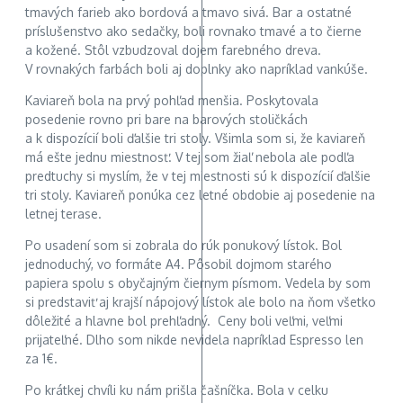
tmavých farieb ako bordová a tmavo sivá. Bar a ostatné
príslušenstvo ako sedačky, boli rovnako tmavé a to čierne
a kožené. Stôl vzbudzoval dojem farebného dreva.
V rovnakých farbách boli aj doplnky ako napríklad vankúše.
Kaviareň bola na prvý pohľad menšia. Poskytovala
posedenie rovno pri bare na barových stoličkách
a k dispozícií boli ďalšie tri stoly. Všimla som si, že kaviareň
má ešte jednu miestnosť. V tej som žiaľ nebola ale podľa
predtuchy si myslím, že v tej miestnosti sú k dispozícií ďalšie
tri stoly. Kaviareň ponúka cez letné obdobie aj posedenie na
letnej terase.
Po usadení som si zobrala do rúk ponukový lístok. Bol
jednoduchý, vo formáte A4. Pôsobil dojmom starého
papiera spolu s obyčajným čiernym písmom. Vedela by som
si predstaviť aj krajší nápojový lístok ale bolo na ňom všetko
dôležité a hlavne bol prehľadný. Ceny boli veľmi, veľmi
prijateľné. Dlho som nikde nevidela napríklad Espresso len
za 1€.
Po krátkej chvíli ku nám prišla čašníčka. Bola v celku