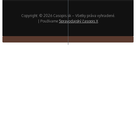
Copyright: © 2026 Casopis.sk – Všetky práva vyhradené.
| Používame
Spravodajský časopis X