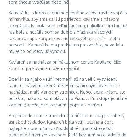
som chcela vyskúšať niečo iné.
Kamarátka, s ktorou som momentálne vtedy trávila svoj čas
mi navrhla, aby sme sa išli pozrieť do kaviarne s názvom
Joker Club. Nebola som veľmi nadšená, nakoľko som tam už
raz bola a necítila som sa dobre z hľadiska viacerých
faktorov, napr. zorganizovanie celkového interiéru alebo
personál. Kamarátka ma predsa len presvedčila, povedala
mi, že to od vtedy už vynovili.
Kaviareň sa nachádza pri nákupnom centre Kaufland, čiže
strach o parkovanie môžeme vylúčiť.
Exteriér sa nijako veľmi nezmenil až na veľkú vysvietenú
tabuľu s názvom Joker Café. Pred samotnými dverami sa
nachádzal malý vianočný stromček. Nebol extra krásny, ale
potešilo, nakoľko som blázon do Vianoc. Pri vstupe je nutné
zazvoniť, keďže je to kaviareň spojená s herňou.
Po príchode som skamenela. Interiér bol naozaj prerobený
asi až od základov. Kaviareň bola veľmi útulná a čo je
najlepšie a pre mňa dosť podstatné, hracie stroje boli
oddelené červeným závesom. Celá kaviareň bola ladená do