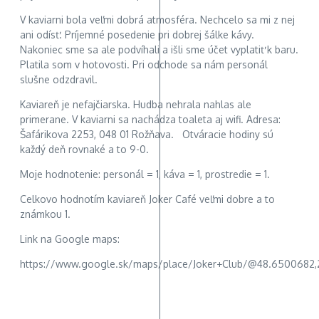
V kaviarni bola veľmi dobrá atmosféra. Nechcelo sa mi z nej
ani odísť. Príjemné posedenie pri dobrej šálke kávy.
Nakoniec sme sa ale podvíhali a išli sme účet vyplatiť k baru.
Platila som v hotovosti. Pri odchode sa nám personál
slušne odzdravil.
Kaviareň je nefajčiarska. Hudba nehrala nahlas ale
primerane. V kaviarni sa nachádza toaleta aj wifi. Adresa:
Šafárikova 2253, 048 01 Rožňava. Otváracie hodiny sú
každý deň rovnaké a to 9-0.
Moje hodnotenie: personál = 1, káva = 1, prostredie = 1.
Celkovo hodnotím kaviareň Joker Café veľmi dobre a to
známkou 1.
Link na Google maps:
https://www.google.sk/maps/place/Joker+Club/@48.6500682,2