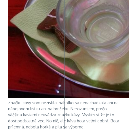
Značku kávy som nezistila, nakoľko sa nenachádzala ani na
nápojovom lístku ani na hrnčeku. Nerozumiem, prečo
väčšina kaviarní neuvádza značku kávy. Myslím si, že je to
dosť podstatná vec. No nič, ale káva bola veľmi dobrá. Bola
príjemná, nebola horká a pila sa výborne.