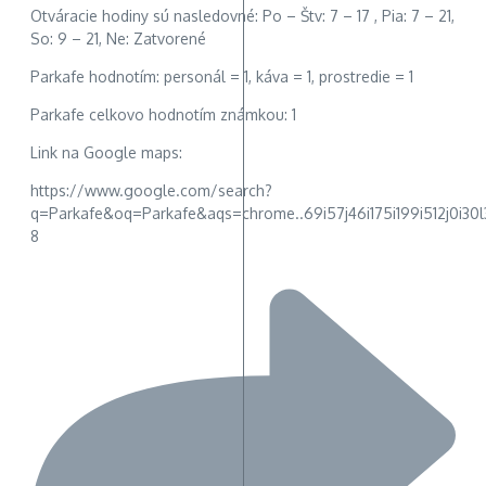
Otváracie hodiny sú nasledovné: Po – Štv: 7 – 17 , Pia: 7 – 21,
So: 9 – 21, Ne: Zatvorené
Parkafe hodnotím: personál = 1, káva = 1, prostredie = 1
Parkafe celkovo hodnotím známkou: 1
Link na Google maps:
https://www.google.com/search?
q=Parkafe&oq=Parkafe&aqs=chrome..69i57j46i175i199i512j0i30l3j
8