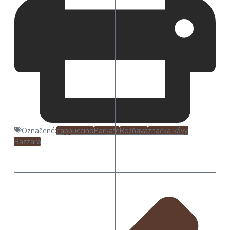
Označené:
cappuccino
Parkafe
Rožňava
značka kávy
Bazzara