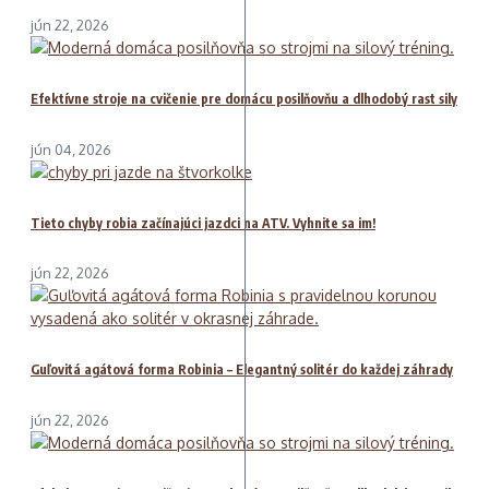
jún 22, 2026
Efektívne stroje na cvičenie pre domácu posilňovňu a dlhodobý rast sily
jún 04, 2026
Tieto chyby robia začínajúci jazdci na ATV. Vyhnite sa im!
jún 22, 2026
Guľovitá agátová forma Robinia – Elegantný solitér do každej záhrady
jún 22, 2026