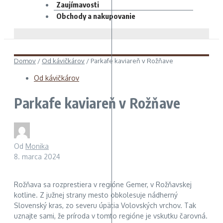
Zaujímavosti
Obchody a nakupovanie
Domov
/
Od kávičkárov
/
Parkafe kaviareň v Rožňave
Od kávičkárov
Parkafe kaviareň v Rožňave
Od
Monika
8. marca 2024
Rožňava sa rozprestiera v regióne Gemer, v Rožňavskej
kotline. Z južnej strany mesto obkolesuje nádherný
Slovenský kras, zo severu úpätia Volovských vrchov. Tak
uznajte sami, že príroda v tomto regióne je vskutku čarovná.