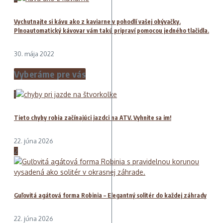
Vychutnajte si kávu ako z kaviarne v pohodlí vašej obývačky.
Plnoautomatický kávovar vám takú pripraví pomocou jedného tlačidla.
30. mája 2022
Vyberáme pre vás
1
Tieto chyby robia začínajúci jazdci na ATV. Vyhnite sa im!
22. júna 2026
2
Guľovitá agátová forma Robinia – Elegantný solitér do každej záhrady
22. júna 2026