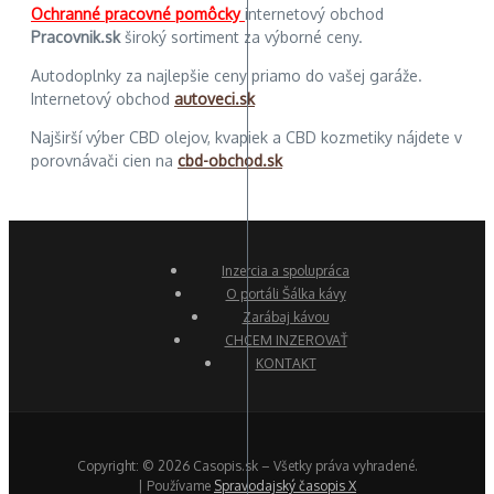
Ochranné pracovné pomôcky
internetový obchod
Pracovnik.sk
široký sortiment za výborné ceny.
Autodoplnky za najlepšie ceny priamo do vašej garáže.
Internetový obchod
autoveci.sk
Najširší výber CBD olejov, kvapiek a CBD kozmetiky nájdete v
porovnávači cien na
cbd-obchod.sk
Inzercia a spolupráca
O portáli Šálka kávy
Zarábaj kávou
CHCEM INZEROVAŤ
KONTAKT
Copyright: © 2026 Casopis.sk – Všetky práva vyhradené.
| Používame
Spravodajský časopis X