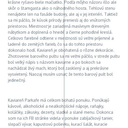
krásne ryšavo-biele mačiatko. Podľa môjho názoru išlo ale
skôr o štamgasta ako o náhodného hosťa. Tehlovú stenu
nenájdete len na fasáde budovy, ale aj v jej interiéri. Taktiež
sa mi páčilo, že kúsok prírody preniesli aj do vnútorných
priestorov. Miestnosť je zariadená masívnym dreveným
nábytkom a doplnená o hnedé a čierne pohodlné kreslá.
Celkovo farebné odtiene v miestnosti sú veľmi príjemné a
ladené do zemitých farieb, čo sa do tohto priestoru
dokonalo hodí. Kaviareň je obohatená o rôzne dekorácie.
Zhotovenie barového pultu sa mi veľmi páčilo, v strede pultu
bol veľký nápis s názvom kaviarne a po bokoch sa
nachádzal živý mach, ktorý bol zasklený a aj prekrásne
vysvietený. Naozaj musím uznať, že tento barový pult bol
jedinečný.
Kaviareň Parkafe má celkom bohatú ponuku. Ponúkajú
kávové, alkoholické a nealkoholické nápoje, raňajky,
koláčiky, zákusky, dezerty, sladké a slané menu. Dokonca
som na ich FB stránke videla v ponuke zabíjačkový tanier,
slepačí vývar, kapustovú polievku, kurací šalát, kuracie