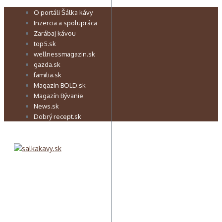
Preskočiť
O portáli Šálka kávy
na
Inzercia a spolupráca
obsah
Zarábaj kávou
top5.sk
wellnessmagazin.sk
gazda.sk
familia.sk
Magazín BOLD.sk
Magazín Bývanie
News.sk
Dobrý recept.sk