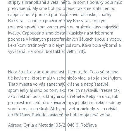
stripsy s hranolkami a veľa iného. Ja som z ponuky bola milo
prekvapená. My sme boli po obede, tak sme siahli len po
cappuccine. V podniku ponúkajú kávu talianskej značky
Bazzara. Talianska pražiareň kávy Bazzara je malým
rodinným podnikom zameraným na praženie kávy najvyššej
kvality. Cappuccino sme dostali klasicky na striebornom
podnose v krásnych pestrofarebných šálkach spolu s vodou,
keksíkom, trstinovým a bielym cukrom. Káva bola výborná a
vyvážená. Personál bol taktiež veľmi milý.
No a čo ešte viac dodať je asi už len to, že: Toto sú presne
tie kaviarne, ktoré majú v sebe niečo viac, a to ja zbožňujem.
Tieto miesta vo vás zanechajú krásne a neopísateľné
spomienky aj dlho po tom, ako ste ich navštívili. Presne tak,
ako niektorí ľudia, s ktorými sa stretnete. Keby sa dalo, tak
premiestnim celú túto kaviareň aj s jej okolím niekde, kde by
som to mala na skok. Ak by ma vietor niekedy zasa odvial
do Rožňavy, Parkafe kaviareň by bola moja prvá voľba.
Adresa: Cyrila a Metoda 105/2, 048 01 Rožňava