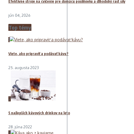
Efektívne stroje na cvičenie pre domácu posilňovňu a dlhodobý rast sily
jún 04, 2026
Top témy
1
Viete, ako pripraviť a podávať kávu?
25. augusta 2023
2
5 najlepších kávových drinkov na leto
28. júna 2022
3