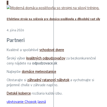
3
Efektívne stroje na cvičenie pre domácu posilňovňu a dlhodobý rast sily
4. júna 2026
Partneri
Kvalitné a spoľahlivé
vchodové dvere
Široký výber
kvalitných odpudzovačov
za bezkonkurenčné
ceny nájdete na
odpudzovace.sk
Najlepšie
domáce meteostanice
Obstarajte si
záhradný ratanový nábytok
a vychutnajte si
príjemné chvíle v záhrade naplno.
Detské koberce
rozžiaria každú izbu.
ubytovanie Chopok Jasná