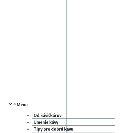
Menu
Od kávičkárov
Umenie kávy
Tipy pre dobrú kávu