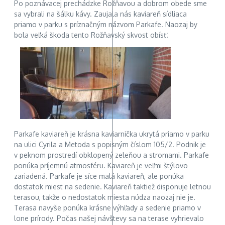
Po poznávacej prechádzke Rožňavou a dobrom obede sme
sa vybrali na šálku kávy. Zaujala nás kaviareň sídliaca
priamo v parku s príznačným názvom Parkafe. Naozaj by
bola veľká škoda tento Rožňavský skvost obísť.
Parkafe kaviareň je krásna kaviarnička ukrytá priamo v parku
na ulici Cyrila a Metoda s popisným číslom 105/2. Podnik je
v peknom prostredí obklopený zeleňou a stromami. Parkafe
ponúka príjemnú atmosféru. Kaviareň je veľmi štýlovo
zariadená. Parkafe je síce malá kaviareň, ale ponúka
dostatok miest na sedenie. Kaviareň taktiež disponuje letnou
terasou, takže o nedostatok miesta núdza naozaj nie je.
Terasa navyše ponúka krásne výhľady a sedenie priamo v
lone prírody. Počas našej návštevy sa na terase vyhrievalo