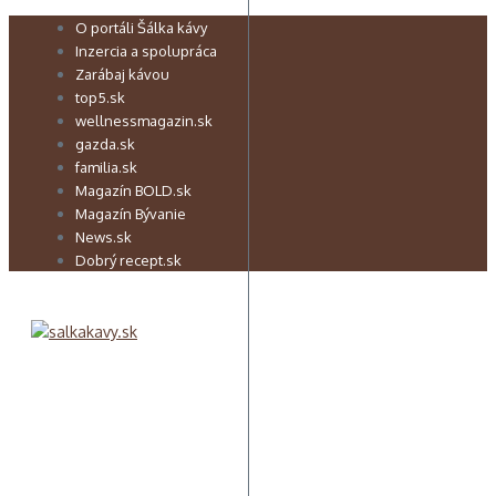
Preskočiť
O portáli Šálka kávy
na
Inzercia a spolupráca
obsah
Zarábaj kávou
top5.sk
wellnessmagazin.sk
gazda.sk
familia.sk
Magazín BOLD.sk
Magazín Bývanie
News.sk
Dobrý recept.sk