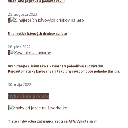
Viete, ako pripraviť a podávať kávu?
25. augusta 2023
2
5 najlepších kávových drinkov na leto
28. júna 2022
3
Vychutnajte si kávu ako z kaviarne v pohodlí vašej obývačky.
Plnoautomatický kávovar vám takú pripraví pomocou jedného tlačidla.
30. mája 2022
Vyberáme pre vás
1
Tieto chyby robia začínajúci jazdci na ATV. Vyhnite sa im!