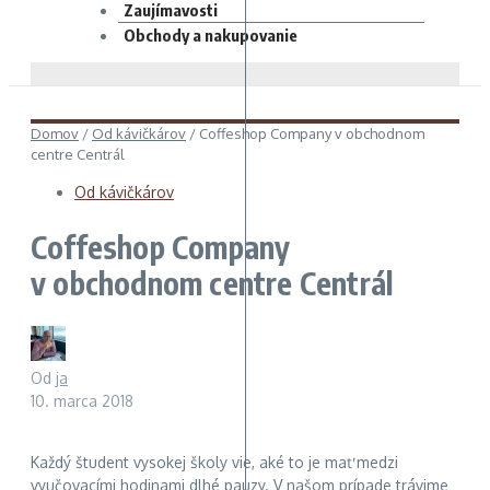
Zaujímavosti
Obchody a nakupovanie
Domov
/
Od kávičkárov
/
Coffeshop Company v obchodnom
centre Centrál
Od kávičkárov
Coffeshop Company
v obchodnom centre Centrál
Od
ja
10. marca 2018
Každý študent vysokej školy vie, aké to je mať medzi
vyučovacími hodinami dlhé pauzy. V našom prípade trávime