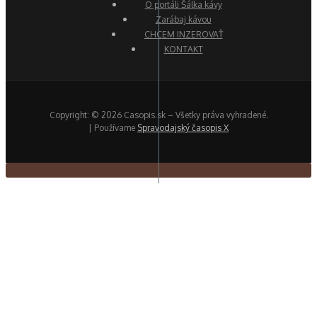
O portáli Šálka kávy
Zarábaj kávou
CHCEM INZEROVAŤ
KONTAKT
Copyright: © 2026 Casopis.sk – Všetky práva vyhradené.
| Používame
Spravodajský časopis X