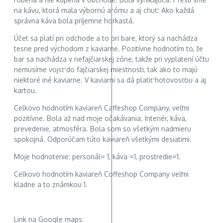
na kávu, ktorá mala výbornú arómu a aj chuť. Ako každá
správna káva bola príjemne horkastá.
Účet sa platí pri odchode a to pri bare, ktorý sa nachádza
tesne pred východom z kaviarne. Pozitívne hodnotím to, že
bar sa nachádza v nefajčiarskej zóne, takže pri vyplatení účtu
nemusíme vojsť do fajčiarskej miestnosti, tak ako to majú
niektoré iné kaviarne. V kaviarni sa dá platiť hotovosťou a aj
kartou.
Celkovo hodnotím kaviareň Caffeshop Company, veľmi
pozitívne. Bola až nad moje očakávania. Interiér, káva,
prevedenie, atmosféra. Bola som so všetkým nadmieru
spokojná. Odporúčam túto kaviareň všetkými desiatimi.
Moje hodnotenie: personál= 1, káva =1, prostredie=1.
Celkovo hodnotím kaviareň Coffeshop Company veľmi
kladne a to známkou 1.
Link na Google maps: