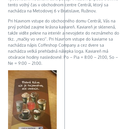
tento voľný čas v obchodnom centre Centrál, ktorý sa
nachádza na Metodovej 6 v Bratislave, Ružinov.
Pri hlavnom vstupe do obchodného domu Centrál, Vás na
prvý pohľad zaujme krásna kaviareň. Kaviareň je sklenená,
takže vidíte pekne na interiér a nevojdete do neznámeho do
tkz. „mačky vo vreci“. Pri hlavnom vstupe do kaviarne sa
nachádza nápis Coffeshop Company a cez dvere sa
nachádza veľká priehľadná nálepka loga. Kaviareň má
otváracie hodiny nasledovné: Po – Pia = 8:00 – 21:00, So –
Ne = 9:00 – 21:00.