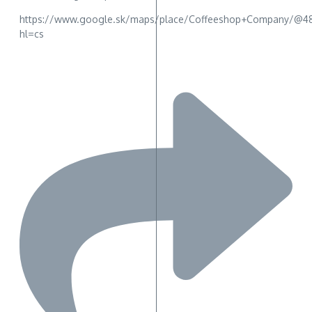
https://www.google.sk/maps/place/Coffeeshop+Company/@48.15
hl=cs