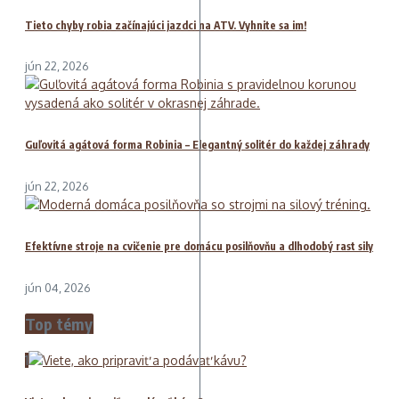
Tieto chyby robia začínajúci jazdci na ATV. Vyhnite sa im!
jún 22, 2026
Guľovitá agátová forma Robinia – Elegantný solitér do každej záhrady
jún 22, 2026
Efektívne stroje na cvičenie pre domácu posilňovňu a dlhodobý rast sily
jún 04, 2026
Top témy
1