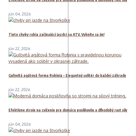
jún 04, 2026
Tieto chyby robia začínajúci jazdci na ATV. Vyhnite sa im!
jún 22, 2026
Guľovitá agátová forma Robinia – Elegantný solitér do každej záhrady
jún 22, 2026
Efektívne stroje na cvičenie pre domácu posilňovňu a dlhodobý rast sily
jún 04, 2026