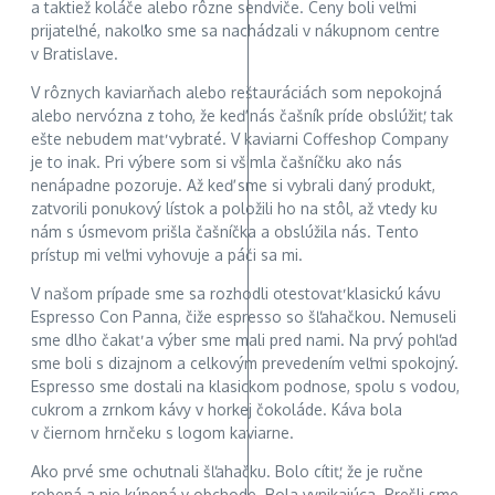
a taktiež koláče alebo rôzne sendviče. Ceny boli veľmi
prijateľné, nakoľko sme sa nachádzali v nákupnom centre
v Bratislave.
V rôznych kaviarňach alebo reštauráciách som nepokojná
alebo nervózna z toho, že keď nás čašník príde obslúžiť, tak
ešte nebudem mať vybraté. V kaviarni Coffeshop Company
je to inak. Pri výbere som si všimla čašníčku ako nás
nenápadne pozoruje. Až keď sme si vybrali daný produkt,
zatvorili ponukový lístok a položili ho na stôl, až vtedy ku
nám s úsmevom prišla čašníčka a obslúžila nás. Tento
prístup mi veľmi vyhovuje a páči sa mi.
V našom prípade sme sa rozhodli otestovať klasickú kávu
Espresso Con Panna, čiže espresso so šľahačkou. Nemuseli
sme dlho čakať a výber sme mali pred nami. Na prvý pohľad
sme boli s dizajnom a celkovým prevedením veľmi spokojný.
Espresso sme dostali na klasickom podnose, spolu s vodou,
cukrom a zrnkom kávy v horkej čokoláde. Káva bola
v čiernom hrnčeku s logom kaviarne.
Ako prvé sme ochutnali šľahačku. Bolo cítiť, že je ručne
robená a nie kúpená v obchode. Bola vynikajúca. Prešli sme