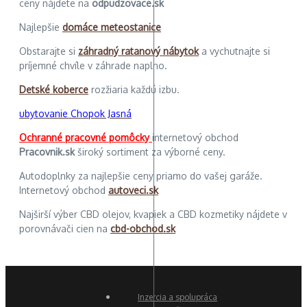
ceny nájdete na
odpudzovace.sk
Najlepšie
domáce meteostanice
Obstarajte si
záhradný ratanový nábytok
a vychutnajte si
príjemné chvíle v záhrade naplno.
Detské koberce
rozžiaria každú izbu.
ubytovanie Chopok Jasná
Ochranné pracovné pomôcky
internetový obchod
Pracovnik.sk
široký sortiment za výborné ceny.
Autodoplnky za najlepšie ceny priamo do vašej garáže.
Internetový obchod
autoveci.sk
Najširší výber CBD olejov, kvapiek a CBD kozmetiky nájdete v
porovnávači cien na
cbd-obchod.sk
Inzercia a spolupráca