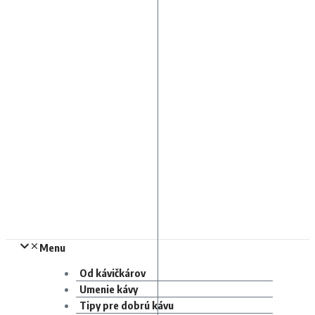
Menu
Od kávičkárov
Umenie kávy
Tipy pre dobrú kávu