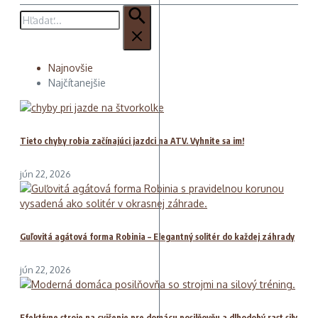
Hľadať:
Najnovšie
Najčítanejšie
Tieto chyby robia začínajúci jazdci na ATV. Vyhnite sa im!
jún 22, 2026
Guľovitá agátová forma Robinia – Elegantný solitér do každej záhrady
jún 22, 2026
Efektívne stroje na cvičenie pre domácu posilňovňu a dlhodobý rast sily