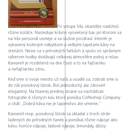
Pri vstupe Vás okamžite nadchnú
rôzne koláče. Nasleduje krásne vysvietený bar, pri ktorom sa
na Vás personál usmeje a sa slušne pozdraví. Interiér je
vybavený koženým nábytkom a veľkými tapetami kávy na
stenách. Nesie sa v prírodných farbách a spolu so správnym
výberom hudby dodávajú celkovej atmosfére pokoj a relax.
Kaviareň je rozdelená na dve časti a to na fajčiarsku
a nefajčiarsku zónu.
Keď sme si svoje miesto už našli a usadili sa, zobrali sme si
do rúk ponukový lístok. Bol jednoduchý ale zároveň
elegantný. Na hlavnej prednej strane sa nachádzali
fotografie 6 rôznych káv, ktoré ponúka Coffeshop Company
a citát: „Dobrá káva nie je tajomstvo ale umenie.“
Kaviareň resp. ponukový lístok sa skladal z troch strán
ladených do prírodných farieb a ponúkal rôzne nápoje ako
kávu, horúce nápoje, ľadové nápoje, limonády, džúsy