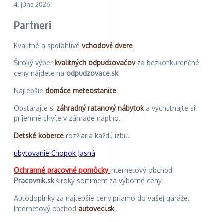
4. júna 2026
Partneri
Kvalitné a spoľahlivé
vchodové dvere
Široký výber
kvalitných odpudzovačov
za bezkonkurenčné
ceny nájdete na
odpudzovace.sk
Najlepšie
domáce meteostanice
Obstarajte si
záhradný ratanový nábytok
a vychutnajte si
príjemné chvíle v záhrade naplno.
Detské koberce
rozžiaria každú izbu.
ubytovanie Chopok Jasná
Ochranné pracovné pomôcky
internetový obchod
Pracovnik.sk
široký sortiment za výborné ceny.
Autodoplnky za najlepšie ceny priamo do vašej garáže.
Internetový obchod
autoveci.sk