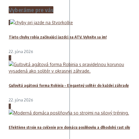
Vyberáme pre vás
1
Tieto chyby robia začínajúci jazdci na ATV. Vyhnite sa im!
22. júna 2026
2
Guľovitá agátová forma Robinia – Elegantný solitér do každej záhrady
22. júna 2026
3
Efektívne stroje na cvičenie pre domácu posilňovňu a dlhodobý rast sily