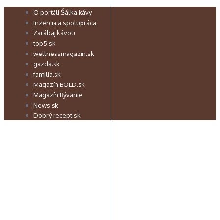
Preskočiť
O portáli Šálka kávy
na
Inzercia a spolupráca
obsah
Zarábaj kávou
top5.sk
wellnessmagazin.sk
gazda.sk
familia.sk
Magazín BOLD.sk
Magazín Bývanie
News.sk
Dobrý recept.sk