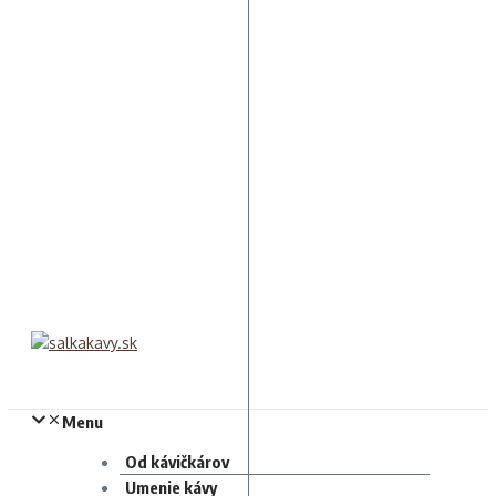
Menu
Od kávičkárov
Umenie kávy