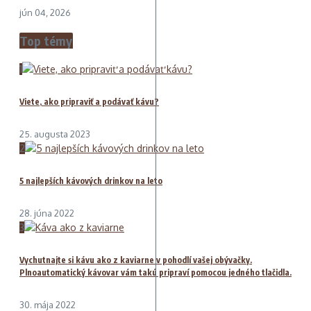
jún 04, 2026
Top témy
1
Viete, ako pripraviť a podávať kávu?
25. augusta 2023
2
5 najlepších kávových drinkov na leto
28. júna 2022
3
Vychutnajte si kávu ako z kaviarne v pohodlí vašej obývačky.
Plnoautomatický kávovar vám takú pripraví pomocou jedného tlačidla.
30. mája 2022