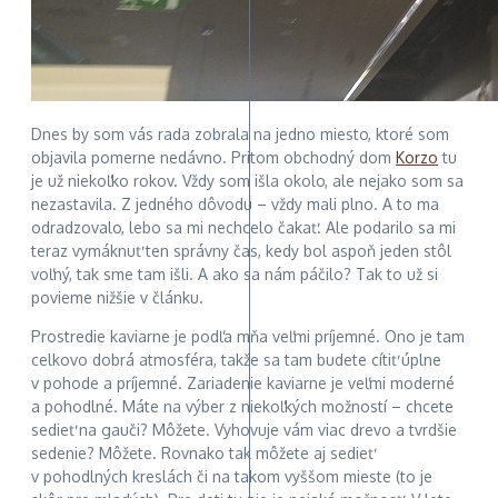
Dnes by som vás rada zobrala na jedno miesto, ktoré som
objavila pomerne nedávno. Pritom obchodný dom
Korzo
tu
je už niekoľko rokov. Vždy som išla okolo, ale nejako som sa
nezastavila. Z jedného dôvodu – vždy mali plno. A to ma
odradzovalo, lebo sa mi nechcelo čakať. Ale podarilo sa mi
teraz vymáknuť ten správny čas, kedy bol aspoň jeden stôl
voľný, tak sme tam išli. A ako sa nám páčilo? Tak to už si
povieme nižšie v článku.
Prostredie kaviarne je podľa mňa veľmi príjemné. Ono je tam
celkovo dobrá atmosféra, takže sa tam budete cítiť úplne
v pohode a príjemné. Zariadenie kaviarne je veľmi moderné
a pohodlné. Máte na výber z niekoľkých možností – chcete
sedieť na gauči? Môžete. Vyhovuje vám viac drevo a tvrdšie
sedenie? Môžete. Rovnako tak môžete aj sedieť
v pohodlných kreslách či na takom vyššom mieste (to je