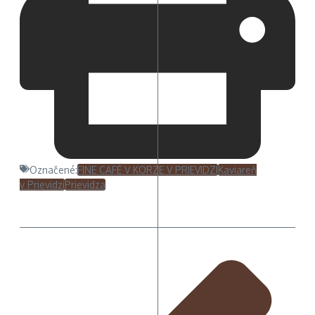
Označené:
FINE CAFÉ V KORZE V PRIEVIDZI
Kaviareň
v Prievidzi
Prievidza