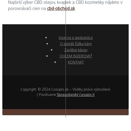
Najširší výber CBD olejov, kvapiek a CBD kozmetiky nájdete v
porovnávači cien na
cbd-obchod.sk
Inzercia a spolupráca
O portáli Šálka kávy
Zarábaj kávou
CHCEM INZEROVAŤ
KONTAKT
Copyright: © 2026 Casopis.sk – Všetky práva vyhradené.
| Používame
Spravodajský časopis X