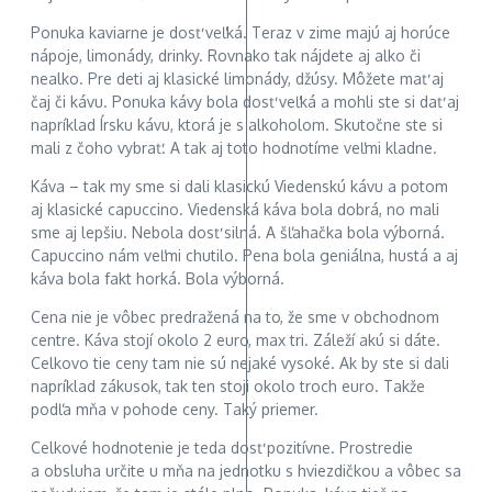
Ponuka kaviarne je dosť veľká. Teraz v zime majú aj horúce
nápoje, limonády, drinky. Rovnako tak nájdete aj alko či
nealko. Pre deti aj klasické limonády, džúsy. Môžete mať aj
čaj či kávu. Ponuka kávy bola dosť veľká a mohli ste si dať aj
napríklad Írsku kávu, ktorá je s alkoholom. Skutočne ste si
mali z čoho vybrať. A tak aj toto hodnotíme veľmi kladne.
Káva – tak my sme si dali klasickú Viedenskú kávu a potom
aj klasické capuccino. Viedenská káva bola dobrá, no mali
sme aj lepšiu. Nebola dosť silná. A šľahačka bola výborná.
Capuccino nám veľmi chutilo. Pena bola geniálna, hustá a aj
káva bola fakt horká. Bola výborná.
Cena nie je vôbec predražená na to, že sme v obchodnom
centre. Káva stojí okolo 2 euro, max tri. Záleží akú si dáte.
Celkovo tie ceny tam nie sú nejaké vysoké. Ak by ste si dali
napríklad zákusok, tak ten stoji okolo troch euro. Takže
podľa mňa v pohode ceny. Taký priemer.
Celkové hodnotenie je teda dosť pozitívne. Prostredie
a obsluha určite u mňa na jednotku s hviezdičkou a vôbec sa