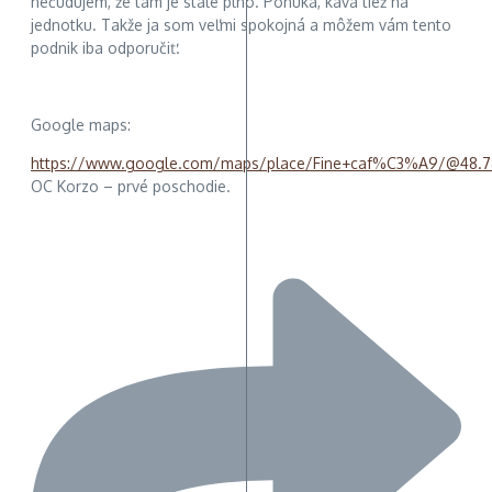
nečudujem, že tam je stále plno. Ponuka, káva tiež na
jednotku. Takže ja som veľmi spokojná a môžem vám tento
podnik iba odporučiť.
Google maps:
https://www.google.com/maps/place/Fine+caf%C3%A9/@48.78
OC Korzo – prvé poschodie.