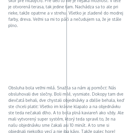
skôr pre mladých). Pre deti tu nie je nejaká možnosť. V lete
je otvorená terasa, tak jedine tam. Nachádza sa to ale pri
rieke, takže opatrne a v strehu. Všetko je zladené do modrej
farby, dreva. Veľmi sa mi to páči a nečudujem sa, že je stále
plno.
Obsluha bola veľmi milá. Snažila sa nám aj pomôcť. Nás
obsluhovali dve slečny. Boli milé, vysmiate. Dokopy tam dve
dievčatá behali, dve chystali objednávky a ďalšie behala, keď
ste chceli platiť. Všetko im krásne klapalo a na objednávku
ste teda nečakali dlho. A to bola plná kaviareň ako vždy. Ale
mali vytvorený super systém, ktorý teda spravil to, že na
našu objednávku sme čakali asi 10 minút. A to sme si
objednali niekoľko vecí a nie iba kávy. Takže palec hore!