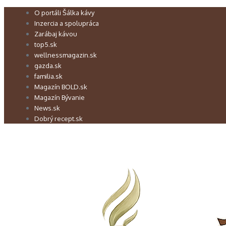
Preskočiť
O portáli Šálka kávy
na
Inzercia a spolupráca
obsah
Zarábaj kávou
top5.sk
wellnessmagazin.sk
gazda.sk
familia.sk
Magazín BOLD.sk
Magazín Bývanie
News.sk
Dobrý recept.sk