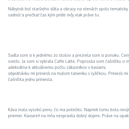
Nábytok bol staršieho dáta a obrazy na stenách spolu tematicky
sadnúť a prečkať čas kým príde môj vlak práve tu.
Sadla som si k jednému zo stolov a prezrela som si ponuku. Ceny
sviežo. Ja som si vybrala Caffe Latte. Poprosila som čašníčku o 
adekvátna k aktuálnemu počtu zákazníkov v kaviarni.
objednávku mi priniesli na malom tanieriku s lyžičkou. Priniesli 
čašníčka jednu priniesla.
Káva mala vysokú penu, čo ma potešilo. Napriek tomu bola nevýr
priemer. Kaviareň na mňa nespravila dobrý dojem. Práve na opak