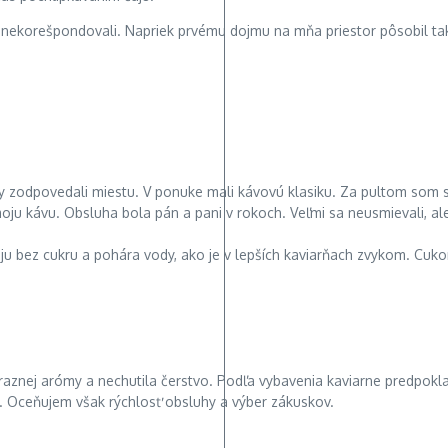
 nekorešpondovali. Napriek prvému dojmu na mňa priestor pôsobil tak
 zodpovedali miestu. V ponuke mali kávovú klasiku. Za pultom som si 
moju kávu. Obsluha bola pán a pani v rokoch. Veľmi sa neusmievali, a
mi ju bez cukru a pohára vody, ako je v lepších kaviarňach zvykom. Cu
aznej arómy a nechutila čerstvo. Podľa vybavenia kaviarne predpokla
. Oceňujem však rýchlosť obsluhy a výber zákuskov.