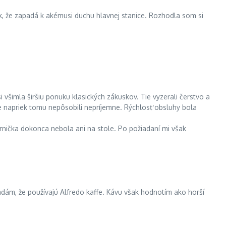
, že zapadá k akémusi duchu hlavnej stanice. Rozhodla som si
všimla širšiu ponuku klasických zákuskov. Tie vyzerali čerstvo a
le napriek tomu nepôsobili nepríjemne. Rýchlosť obsluhy bola
kornička dokonca nebola ani na stole. Po požiadaní mi však
dám, že používajú Alfredo kaffe. Kávu však hodnotím ako horší