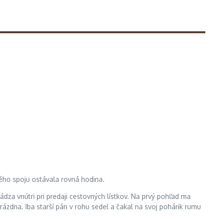
ého spoju ostávala rovná hodina.
dza vnútri pri predaji cestovných lístkov. Na prvý pohľad ma
ázdna. Iba starší pán v rohu sedel a čakal na svoj pohárik rumu