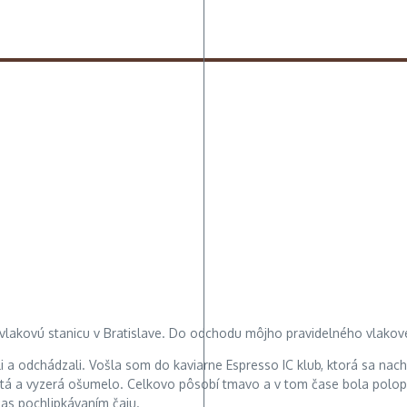
 vlakovú stanicu v Bratislave. Do odchodu môjho pravidelného vlakov
a odchádzali. Vošla som do kaviarne Espresso IC klub, ktorá sa nachá
mätá a vyzerá ošumelo. Celkovo pôsobí tmavo a v tom čase bola polopr
čas pochlipkávaním čaju.