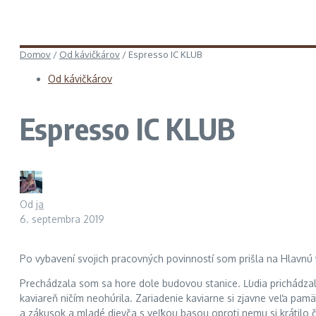
Domov
/
Od kávičkárov
/
Espresso IC KLUB
Od kávičkárov
Espresso IC KLUB
Od
ja
6. septembra 2019
Po vybavení svojich pracovných povinností som prišla na Hlavnú
Prechádzala som sa hore dole budovou stanice. Ľudia prichádzali 
kaviareň ničím neohúrila. Zariadenie kaviarne si zjavne veľa pa
a zákusok a mladé dievča s veľkou basou oproti nemu si krátilo 