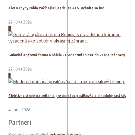
Tieto chyby robia začínajúci jazdci na ATV. Vyhnite sa im!
22. júna 2026
2
Guľovitá agátová forma Robinia – Elegantný solitér do každej záhrady
22. júna 2026
3
Efektívne stroje na cvičenie pre domácu posilňovňu a dlhodobý rast sily
4. júna 2026
Partneri
Kvalitné a spoľahlivé
vchodové dvere