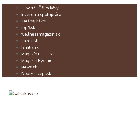
Preskočiť
O portáli Šálka kávy
na
Inzercia a spolupráca
obsah
Zarábaj kávou
top5.sk
wellnessmagazin.sk
gazda.sk
familia.sk
Magazín BOLD.sk
Magazín Bývanie
News.sk
Dobrý recept.sk