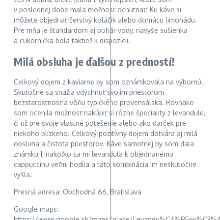
v poslednej dobe mala možnosť ochutnať. Ku káve si
môžete objednať čerstvý koláčik alebo domácu limonádu.
Pre mňa je štandardom aj pohár vody, navyše sušienka
a cukornička bola taktiež k dispozícii.
Milá obsluha je ďalšou z predností!
Celkový dojem z kaviarne by som oznámkovala na výbornú.
Skutočne sa snažia vdýchnuť svojim priestorom
bezstarostnosť a vôňu typického provensálska. Rovnako
som ocenila možnosť nakúpiť si rôzne špeciality z levandule,
či už pre svoje vlastné potešenie alebo ako darček pre
niekoho blízkeho. Celkový pozitívny dojem dotvára aj milá
obsluha a čistota priestorov. Káve samotnej by som dala
známku 1, nakoľko sa mi levanduľa k objednanému
cappuccinu veľmi hodila a táto kombinácia im neskutočne
vyšla.
Presná adresa: Obchodná 66, Bratislava
Google maps:
https://www.google.sk/maps/place/Levandu%C4%BEov%C3%A1+k