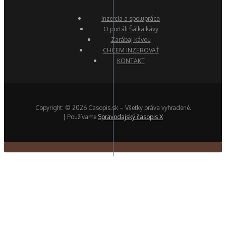
Inzercia a spolupráca
O portáli Šálka kávy
Zarábaj kávou
CHCEM INZEROVAŤ
KONTAKT
Copyright: © 2026 Casopis.sk – Všetky práva vyhradené.
| Používame
Spravodajský časopis X