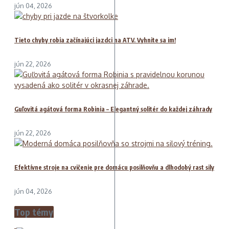
jún 04, 2026
Tieto chyby robia začínajúci jazdci na ATV. Vyhnite sa im!
jún 22, 2026
Guľovitá agátová forma Robinia – Elegantný solitér do každej záhrady
jún 22, 2026
Efektívne stroje na cvičenie pre domácu posilňovňu a dlhodobý rast sily
jún 04, 2026
Top témy