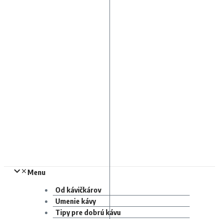
Menu
Od kávičkárov
Umenie kávy
Tipy pre dobrú kávu