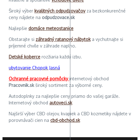
Široký výber
kvalitných odpudzovačov
za bezkonkurenčné
ceny nájdete na
odpudzovace.sk
Najlepšie
domáce meteostanice
Obstarajte si
záhradný ratanový nábytok
a vychutnajte si
príjemné chvíle v záhrade naplno.
Detské koberce
rozžiaria každú izbu.
ubytovanie Chopok Jasná
Ochranné pracovné pomôcky
internetový obchod
Pracovnik.sk
široký sortiment za výborné ceny.
Autodoplnky za najlepšie ceny priamo do vašej garáže.
Internetový obchod
autoveci.sk
Najširší výber CBD olejov, kvapiek a CBD kozmetiky nájdete v
porovnávači cien na
cbd-obchod.sk