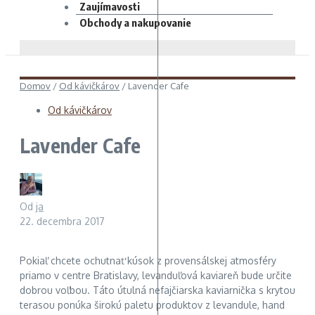
Zaujímavosti
Obchody a nakupovanie
Domov
/
Od kávičkárov
/
Lavender Cafe
Od kávičkárov
Lavender Cafe
Od
ja
22. decembra 2017
Pokiaľ chcete ochutnať kúsok z provensálskej atmosféry
priamo v centre Bratislavy, levanduľová kaviareň bude určite
dobrou voľbou. Táto útulná nefajčiarska kaviarnička s krytou
terasou ponúka širokú paletu produktov z levandule, hand