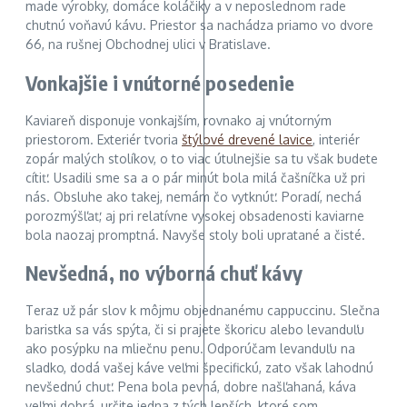
made výrobky, domáce koláčiky a v neposlednom rade
chutnú voňavú kávu. Priestor sa nachádza priamo vo dvore
66, na rušnej Obchodnej ulici v Bratislave.
Vonkajšie i vnútorné posedenie
Kaviareň disponuje vonkajším, rovnako aj vnútorným
priestorom. Exteriér tvoria
štýlové drevené lavice
, interiér
zopár malých stolíkov, o to viac útulnejšie sa tu však budete
cítiť. Usadili sme sa a o pár minút bola milá čašníčka už pri
nás. Obsluhe ako takej, nemám čo vytknúť. Poradí, nechá
porozmýšľať, aj pri relatívne vysokej obsadenosti kaviarne
bola naozaj promptná. Navyše stoly boli upratané a čisté.
Nevšedná, no výborná chuť kávy
Teraz už pár slov k môjmu objednanému cappuccinu. Slečna
baristka sa vás spýta, či si prajete škoricu alebo levanduľu
ako posýpku na mliečnu penu. Odporúčam levanduľu na
sladko, dodá vašej káve veľmi špecifickú, zato však lahodnú
nevšednú chuť. Pena bola pevná, dobre našľahaná, káva
veľmi dobrá, určite jedna z tých lepších, ktoré som