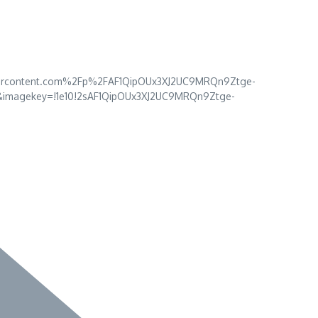
usercontent.com%2Fp%2FAF1QipOUx3XJ2UC9MRQn9Ztge-
agekey=!1e10!2sAF1QipOUx3XJ2UC9MRQn9Ztge-