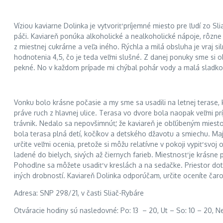
Víziou kaviarne Dolinka je vytvoriť príjemné miesto pre ľudí zo S
páči. Kaviareň ponúka alkoholické a nealkoholické nápoje, rôzne ká
z miestnej cukrárne a veľa iného. Rýchla a milá obsluha je vraj 
hodnotenia 4,5, čo je teda veľmi slušné. Z danej ponuky sme si 
pekné. No v každom prípade mi chýbal pohár vody a malá sladkos
Vonku bolo krásne počasie a my sme sa usadili na letnej terase,
práve ruch z hlavnej ulice. Terasa vo dvore bola naopak veľmi p
trávnik. Nedalo sa nepovšimnúť, že kaviareň je obľúbeným miest
bola terasa plná detí, kočíkov a detského džavotu a smiechu. Maji
určite veľmi ocenia, pretože si môžu relatívne v pokoji vypiť svo
ladené do bielych, sivých až čiernych farieb. Miestnosť je krásn
Pohodlne sa môžete usadiť v kreslách a na sedačke. Priestor dotvá
iných drobností. Kaviareň Dolinka odporúčam, určite oceníte čar
Adresa: SNP 298/21, v časti Sliač-Rybáre
Otváracie hodiny sú nasledovné: Po: 13 – 20, Ut – So: 10 – 20, Ne