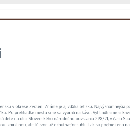
i
vensku v okrese Zvolen. Známe je aj vďaka letisku. Najvýznamnejšia pam
o. Po prehliadke mesta sme sa vybrali na kávu. Vyhliadli sme si kavi
ň nájdete na ulici Slovenského národného povstania 298/21, v časti S
rnou zmrzlinou, ale tú sme už ochutnať nestihli. Tak sa poďme teda na