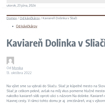
utorok, 23 júna, 2026
Domov
/
Od kávičkárov
/
Kaviareň Dolinka v Sliači
Od kávičkárov
Kaviareň Dolinka v Sliač
Od
Monika
13. októbra 2022
Na výlet sme sa vybrali do Sliaču. Sliač je kúpeľné mesto na Slo
Sliač je celkom pekné, avšak na môj vkus pomerne hlučné mestečk
nakoľko kaviareň sídli oproti ulici s názvom Na dolinke. Kaviare
hlavnej cesty. V rámci tohto domu je aj zmrzlináreň, vraj s výbo