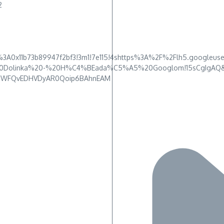
2
%3A0x11b73b89947f2bf3!3m1!7e115!4shttps%3A%2F%2Flh5.google
%20Dolinka%20-%20H%C4%BEada%C5%A5%20Googlom!15sCgIgAQ&im
AhWFQvEDHVDyAR0Qoip6BAhnEAM