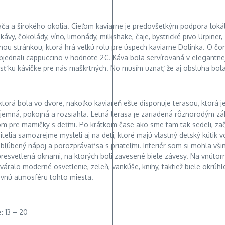
liača a širokého okolia. Cieľom kaviarne je predovšetkým podpora loká
vy, čokolády, víno, limonády, milkshake, čaje, bystrické pivo Urpiner,
silnou stránkou, ktorá hrá veľkú rolu pre úspech kaviarne Dolinka. O 
objednali cappuccino v hodnote 2€. Káva bola servírovaná v elegantne
ť ku kávičke pre nás maškrtných. No musím uznať, že aj obsluha bola 
 ktorá bola vo dvore, nakoľko kaviareň ešte disponuje terasou, ktorá
ríjemná, pokojná a rozsiahla. Letná terasa je zariadená rôznorodým z
om pre mamičky s deťmi. Po krátkom čase ako sme tam tak sedeli, zač
telia samozrejme mysleli aj na deti, ktoré majú vlastný detský kútik v
j obľúbený nápoj a porozprávať sa s priateľmi. Interiér som si mohla v
e presvetlená oknami, na ktorých boli zavesené biele závesy. Na vnúto
ralo moderné osvetlenie, zeleň, vankúše, knihy, taktiež biele okrúhle 
ovnú atmosféru tohto miesta.
: 13 – 20