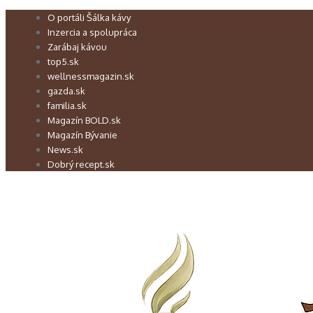
Preskočiť
O portáli Šálka kávy
na
Inzercia a spolupráca
obsah
Zarábaj kávou
top5.sk
wellnessmagazin.sk
gazda.sk
familia.sk
Magazín BOLD.sk
Magazín Bývanie
News.sk
Dobrý recept.sk