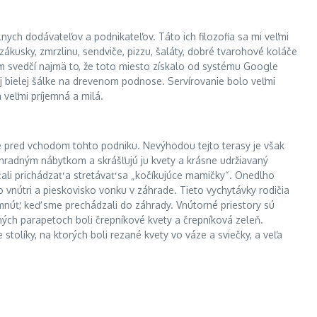
lnych dodávateľov a podnikateľov. Táto ich filozofia sa mi veľmi
 zákusky, zmrzlinu, sendviče, pizzu, šaláty, dobré tvarohové koláče
čom svedčí najmä to, že toto miesto získalo od systému Google
j bielej šálke na drevenom podnose. Servírovanie bolo veľmi
veľmi príjemná a milá.
 je pred vchodom tohto podniku. Nevýhodou tejto terasy je však
áhradným nábytkom a skrášľujú ju kvety a krásne udržiavaný
ali prichádzať a stretávať sa „kočíkujúce mamičky“. Onedlho
o vnútri a pieskovisko vonku v záhrade. Tieto vychytávky rodičia
šimnúť, keď sme prechádzali do záhrady. Vnútorné priestory sú
rných parapetoch boli črepníkové kvety a črepníková zeleň.
stolíky, na ktorých boli rezané kvety vo váze a sviečky, a veľa