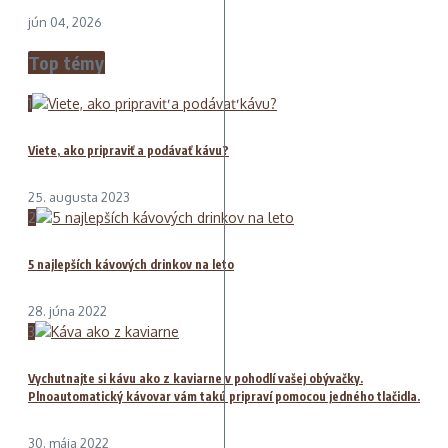
jún 04, 2026
Top témy
1
Viete, ako pripraviť a podávať kávu?
25. augusta 2023
2
5 najlepších kávových drinkov na leto
28. júna 2022
3
Vychutnajte si kávu ako z kaviarne v pohodlí vašej obývačky.
Plnoautomatický kávovar vám takú pripraví pomocou jedného tlačidla.
30. mája 2022