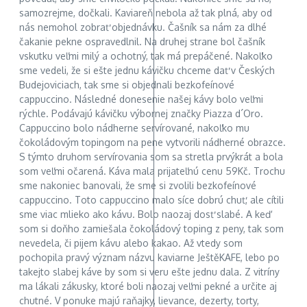
samozrejme, dočkali. Kaviareň nebola až tak plná, aby od
nás nemohol zobrať objednávku. Čašník sa nám za dlhé
čakanie pekne ospravedlnil. Na druhej strane bol čašník
vskutku veľmi milý a ochotný, tak má prepáčené. Nakoľko
sme vedeli, že si ešte jednu kávičku chceme dať v Českých
Budejoviciach, tak sme si objednali bezkofeínové
cappuccino. Následné donesenie našej kávy bolo veľmi
rýchle. Podávajú kávičku výbornej značky Piazza d´Oro.
Cappuccino bolo nádherne servírované, nakoľko mu
čokoládovým topingom na pene vytvorili nádherné obrazce.
S týmto druhom servírovania som sa stretla prvýkrát a bola
som veľmi očarená. Káva mala prijateľnú cenu 59Kč. Trochu
sme nakoniec banovali, že sme si zvolili bezkofeínové
cappuccino. Toto cappuccino malo síce dobrú chuť, ale cítili
sme viac mlieko ako kávu. Bolo naozaj dosť slabé. A keď
som si doňho zamiešala čokoládový toping z peny, tak som
nevedela, či pijem kávu alebo kakao. Až vtedy som
pochopila pravý význam názvu kaviarne JeštěKAFE, lebo po
takejto slabej káve by som si veru ešte jednu dala. Z vitríny
ma lákali zákusky, ktoré boli naozaj veľmi pekné a určite aj
chutné. V ponuke majú raňajky, lievance, dezerty, torty,