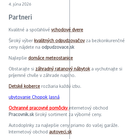
4. júna 2026
Partneri
Kvalitné a spoľahlivé
vchodové dvere
Široký výber
kvalitných odpudzovačov
za bezkonkurenčné
ceny nájdete na
odpudzovace.sk
Najlepšie
domáce meteostanice
Obstarajte si
záhradný ratanový nábytok
a vychutnajte si
príjemné chvíle v záhrade naplno.
Detské koberce
rozžiaria každú izbu.
ubytovanie Chopok Jasná
Ochranné pracovné pomôcky
internetový obchod
Pracovnik.sk
široký sortiment za výborné ceny.
Autodoplnky za najlepšie ceny priamo do vašej garáže.
Internetový obchod
autoveci.sk