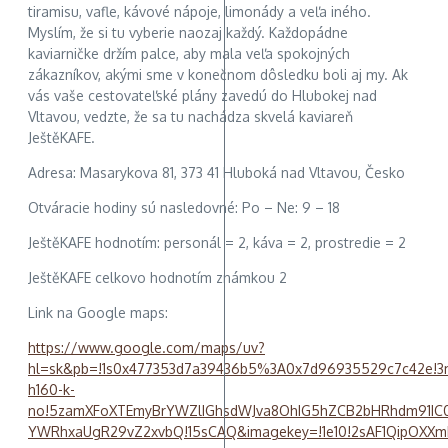
tiramisu, vafle, kávové nápoje, limonády a veľa iného.
Myslím, že si tu vyberie naozaj každý. Každopádne
kaviarničke držím palce, aby mala veľa spokojných
zákazníkov, akými sme v konečnom dôsledku boli aj my. Ak
vás vaše cestovateľské plány zavedú do Hlubokej nad
Vltavou, vedzte, že sa tu nachádza skvelá kaviareň
JeštěKAFE.
Adresa: Masarykova 81, 373 41 Hluboká nad Vltavou, Česko
Otváracie hodiny sú nasledovné: Po – Ne: 9 – 18
JeštěKAFE hodnotím: personál = 2, káva = 2, prostredie = 2
JeštěKAFE celkovo hodnotím známkou 2
Link na Google maps:
https://www.google.com/maps/uv?
hl=sk&pb=!1s0x477353d7a39436b5%3A0x7d96935529c7c42e!3
h160-k-
no!5zamXFoXTEmyBrYWZlIGhsdWJva8OhIG5hZCB2bHRhdm91IC
YWRhxaUgR29vZ2xvbQ!15sCAQ&imagekey=!1e10!2sAF1QipOX