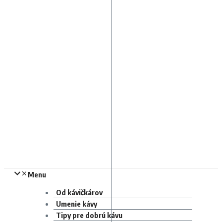
Menu
Od kávičkárov
Umenie kávy
Tipy pre dobrú kávu