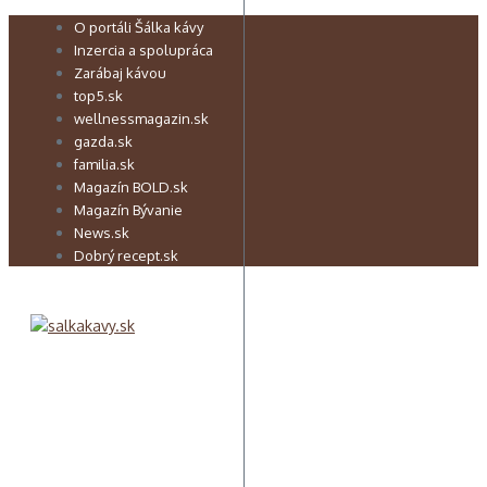
Preskočiť
O portáli Šálka kávy
na
Inzercia a spolupráca
obsah
Zarábaj kávou
top5.sk
wellnessmagazin.sk
gazda.sk
familia.sk
Magazín BOLD.sk
Magazín Bývanie
News.sk
Dobrý recept.sk