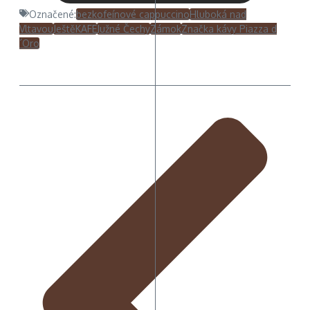
Označené:
bezkofeínové cappuccino
Hluboká nad
Vltavou
JeštěKAFE
Južné Čechy
Zámok
Značka kávy Piazza d
´Oro