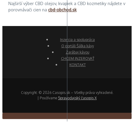
Najširší výber CBD olejov, kvapiek a CBD kozmetiky nájdete v
porovnávači cien na
cbd-obchod.sk
Inzercia a spolupráca
O portáli Šálka kávy
Zarábaj kávou
CHCEM INZEROVAŤ
KONTAKT
Copyright: © 2026 Casopis.sk – Všetky práva vyhradené.
| Používame
Spravodajský časopis X