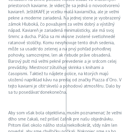
priestoroch kaviarne. Je vidieť, že sa jedná o novootvorenú
kaviareň. JeštěKAFE je vcelku malá kaviarnička, ale je veľmi
pekne a moderne zariadená. Na jednej stene je vyobrazený
zámok Hluboká, čo považujem za veľmi dobrý a výstižný
nápad. Kaviareň je zariadená minimalisticky, ale má svoj
šmrnc a ducha. Páčia sa mi vkusne zvolené svetlohnedé
ratanové stoličky. Komu nevyhovuje tento druh sedenia,
môže sa usadiť do zelenej a na prvý pohľad pohodlnej
pohovky, samozrejme, len ak nebude práve obsadená.
Barový pult má veľmi pekné prevedenie a je srdcom celej
prevádzky. Miestnosť zútulňuje skrinka s knihami a
časopismi. Taktiež tu nájdete police, na ktorých majú
uloženú napríklad kávu na predaj od značky Piazza d´Oro. V
tejto kaviarni je cítiť skvelú a pohodovú atmosféru. Dalo by
sa tu posedávať donekonečna.
Aby som však bola objektívna, musím poznamenať, že veľmi
dlho sme čakali, než prišiel čašník pre našu objednávku.
Pritom išiel okolo nášho stola niekoľkokrát, vždy nám len
povedal, aby sme chvíľočku počkali. Nakoniec sme sa ho,