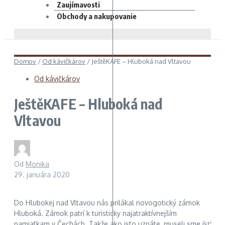
Zaujímavosti
Obchody a nakupovanie
Domov
/
Od kávičkárov
/
JeštěKAFE – Hluboká nad Vltavou
Od kávičkárov
JeštěKAFE – Hluboká nad
Vltavou
Od
Monika
29. januára 2020
Do Hlubokej nad Vltavou nás prilákal novogotický zámok
Hluboká. Zámok patrí k turisticky najatraktívnejším
pamiatkam v Čechách. Takže ako isto uznáte, museli sme ísť