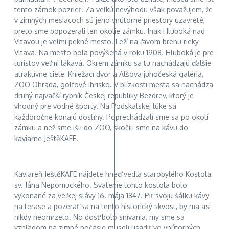
tento zámok pozrieť. Za veľkú nevýhodu však považujem, že
v zimných mesiacoch sú jeho vnútorné priestory uzavreté,
preto sme popozerali len okolie zámku. Inak Hluboká nad
Vltavou je veľmi pekné mesto. Leží na ľavom brehu rieky
Vltava. Na mesto bola povýšená v roku 1908. Hluboká je pre
turistov veľmi lákavá. Okrem zámku sa tu nachádzajú ďalšie
atraktívne ciele: Kniežací dvor a Alšova juhočeská galéria,
ZOO Ohrada, golfové ihrisko. V blízkosti mesta sa nachádza
druhý najväčší rybník Českej republiky Bezdrev, ktorý je
vhodný pre vodné športy. Na Podskalskej lúke sa
každoročne konajú dostihy. Poprechádzali sme sa po okolí
zámku a než sme išli do ZOO, skočili sme na kávu do
kaviarne JeštěKAFE.
Kaviareň JeštěKAFE nájdete hneď vedľa starobylého Kostola
sv. Jána Nepomuckého. Svätenie tohto kostola bolo
vykonané za veľkej slávy 16. mája 1847. Piť svoju šálku kávy
na terase a pozerať sa na tento historický skvost, by ma asi
nikdy neomrzelo. No dosť bolo snívania, my sme sa
vzhľadom na zimné počasie museli usadiť vo vnútorných