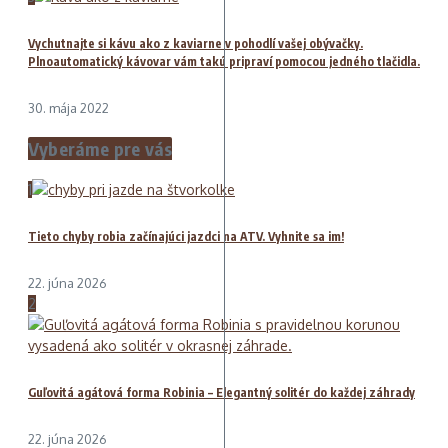
Vychutnajte si kávu ako z kaviarne v pohodlí vašej obývačky.
Plnoautomatický kávovar vám takú pripraví pomocou jedného tlačidla.
30. mája 2022
Vyberáme pre vás
1
Tieto chyby robia začínajúci jazdci na ATV. Vyhnite sa im!
22. júna 2026
2
Guľovitá agátová forma Robinia – Elegantný solitér do každej záhrady
22. júna 2026