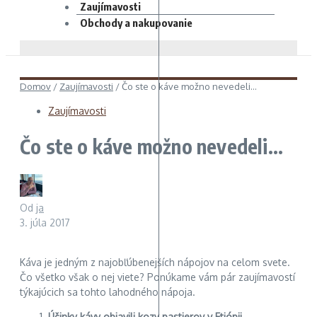
Zaujímavosti
Obchody a nakupovanie
Domov
/
Zaujímavosti
/
Čo ste o káve možno nevedeli…
Zaujímavosti
Čo ste o káve možno nevedeli…
Od
ja
3. júla 2017
Káva je jedným z najobľúbenejších nápojov na celom svete.
Čo všetko však o nej viete? Ponúkame vám pár zaujímavostí
týkajúcich sa tohto lahodného nápoja.
Účinky kávy objavili kozy pastierov v Etiópii