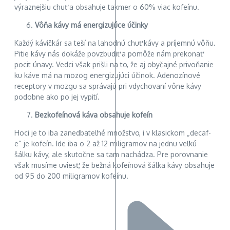
výraznejšiu chuť a obsahuje takmer o 60% viac kofeínu.
Vôňa kávy má energizujúce účinky
Každý kávičkár sa teší na lahodnú chuť kávy a príjemnú vôňu.
Pitie kávy nás dokáže povzbudiť a pomôže nám prekonať
pocit únavy. Vedci však prišli na to, že aj obyčajné privoňanie
ku káve má na mozog energizujúci účinok. Adenozínové
receptory v mozgu sa správajú pri vdychovaní vône kávy
podobne ako po jej vypití.
Bezkofeínová káva obsahuje kofeín
Hoci je to iba zanedbateľné množstvo, i v klasickom „decaf-
e“ je kofeín. Ide iba o 2 až 12 miligramov na jednu veľkú
šálku kávy, ale skutočne sa tam nachádza. Pre porovnanie
však musíme uviesť, že bežná kofeínová šálka kávy obsahuje
od 95 do 200 miligramov kofeínu.