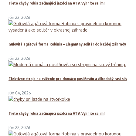
Tieto chyby robia začínajúci jazdci na ATV. Vyhnite sa im!
jún 22, 2026
Guľovitá agátová forma Robinia – Elegantný solitér do každej záhrady
jún 22, 2026
Efektívne stroje na cvičenie pre domácu posilňovňu a dlhodobý rast sily
jún 04, 2026
Tieto chyby robia začínajúci jazdci na ATV. Vyhnite sa im!
jún 22, 2026