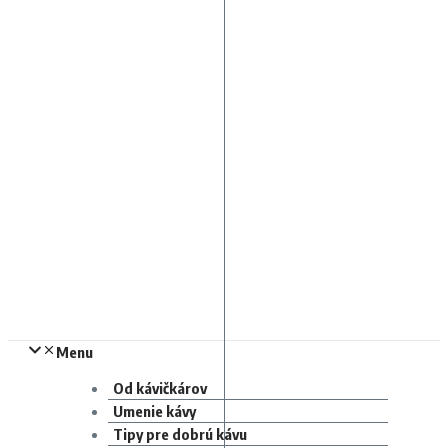
Menu
Od kávičkárov
Umenie kávy
Tipy pre dobrú kávu