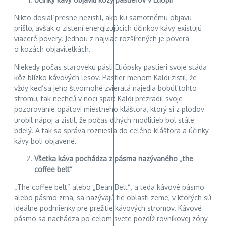
Nikto dosiaľ presne nezistil, ako ku samotnému objavu
prišlo, avšak o zistení energizujúcich účinkov kávy existujú
viaceré povery. Jednou z najviac rozšírených je povera
o kozách objaviteľkách.
Niekedy počas staroveku pásli Etiópsky pastieri svoje stáda
kôz blízko kávových lesov. Pastier menom Kaldi zistil, že
vždy keď sa jeho štvornohé zvieratá najedia bobúľ tohto
stromu, tak nechcú v noci spať. Kaldi prezradil svoje
pozorovanie opátovi miestneho kláštora, ktorý si z plodov
urobil nápoj a zistil, že počas dlhých modlitieb bol stále
bdelý. A tak sa správa rozniesla do celého kláštora a účinky
kávy boli objavené.
Všetka káva pochádza z pásma nazývaného „the
coffee belt“
„The coffee belt“ alebo „Bean Belt“, a teda kávové pásmo
alebo pásmo zrna, sa nazývajú tie oblasti zeme, v ktorých sú
ideálne podmienky pre prežitie kávových stromov. Kávové
pásmo sa nachádza po celom svete pozdĺž rovníkovej zóny