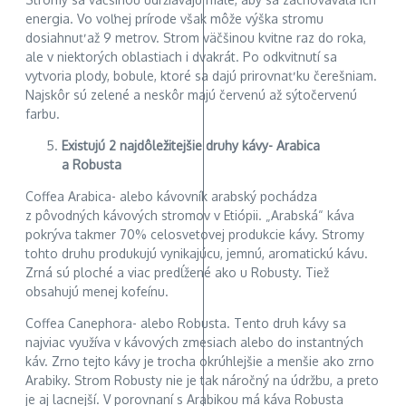
energia. Vo voľnej prírode však môže výška stromu
dosiahnuť až 9 metrov. Strom väčšinou kvitne raz do roka,
ale v niektorých oblastiach i dvakrát. Po odkvitnutí sa
vytvoria plody, bobule, ktoré sa dajú prirovnať ku čerešniam.
Najskôr sú zelené a neskôr majú červenú až sýtočervenú
farbu.
Existujú 2 najdôležitejšie druhy kávy- Arabica
a Robusta
Coffea Arabica- alebo kávovník arabský pochádza
z pôvodných kávových stromov v Etiópii. „Arabská“ káva
pokrýva takmer 70% celosvetovej produkcie kávy. Stromy
tohto druhu produkujú vynikajúcu, jemnú, aromatickú kávu.
Zrná sú ploché a viac predĺžené ako u Robusty. Tiež
obsahujú menej kofeínu.
Coffea Canephora- alebo Robusta. Tento druh kávy sa
najviac využíva v kávových zmesiach alebo do instantných
káv. Zrno tejto kávy je trocha okrúhlejšie a menšie ako zrno
Arabiky. Strom Robusty nie je tak náročný na údržbu, a preto
je aj lacnejší. V porovnaní s Arabikou má káva Robusta