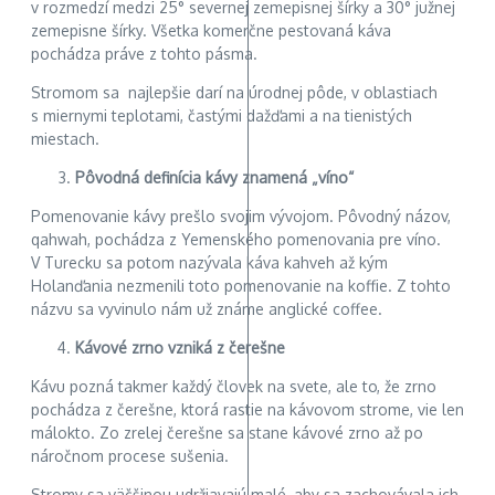
v rozmedzí medzi 25° severnej zemepisnej šírky a 30° južnej
zemepisne šírky. Všetka komerčne pestovaná káva
pochádza práve z tohto pásma.
Stromom sa najlepšie darí na úrodnej pôde, v oblastiach
s miernymi teplotami, častými dažďami a na tienistých
miestach.
Pôvodná definícia kávy znamená „víno“
Pomenovanie kávy prešlo svojim vývojom. Pôvodný názov,
qahwah, pochádza z Yemenského pomenovania pre víno.
V Turecku sa potom nazývala káva kahveh až kým
Holanďania nezmenili toto pomenovanie na koffie. Z tohto
názvu sa vyvinulo nám už známe anglické coffee.
Kávové zrno vzniká z čerešne
Kávu pozná takmer každý človek na svete, ale to, že zrno
pochádza z čerešne, ktorá rastie na kávovom strome, vie len
málokto. Zo zrelej čerešne sa stane kávové zrno až po
náročnom procese sušenia.
Stromy sa väčšinou udržiavajú malé, aby sa zachovávala ich