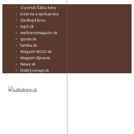
Preskočiť
O portáli Šálka kávy
na
Inzercia a spolupráca
obsah
Zarábaj kávou
top5.sk
wellnessmagazin.sk
gazda.sk
familia.sk
Magazín BOLD.sk
Magazín Bývanie
News.sk
Dobrý recept.sk