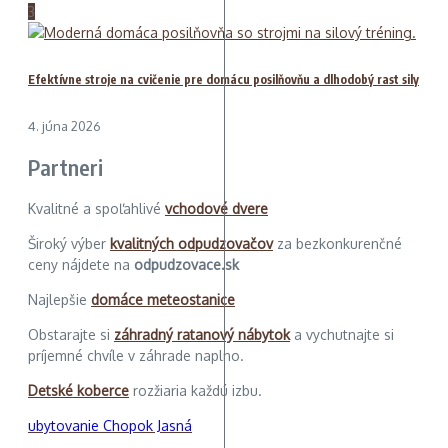
3
Efektívne stroje na cvičenie pre domácu posilňovňu a dlhodobý rast sily
4. júna 2026
Partneri
Kvalitné a spoľahlivé
vchodové dvere
Široký výber
kvalitných odpudzovačov
za bezkonkurenčné
ceny nájdete na
odpudzovace.sk
Najlepšie
domáce meteostanice
Obstarajte si
záhradný ratanový nábytok
a vychutnajte si
príjemné chvíle v záhrade naplno.
Detské koberce
rozžiaria každú izbu.
ubytovanie Chopok Jasná