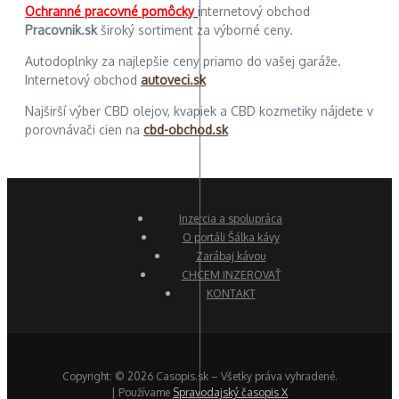
Ochranné pracovné pomôcky
internetový obchod
Pracovnik.sk
široký sortiment za výborné ceny.
Autodoplnky za najlepšie ceny priamo do vašej garáže.
Internetový obchod
autoveci.sk
Najširší výber CBD olejov, kvapiek a CBD kozmetiky nájdete v
porovnávači cien na
cbd-obchod.sk
Inzercia a spolupráca
O portáli Šálka kávy
Zarábaj kávou
CHCEM INZEROVAŤ
KONTAKT
Copyright: © 2026 Casopis.sk – Všetky práva vyhradené.
| Používame
Spravodajský časopis X