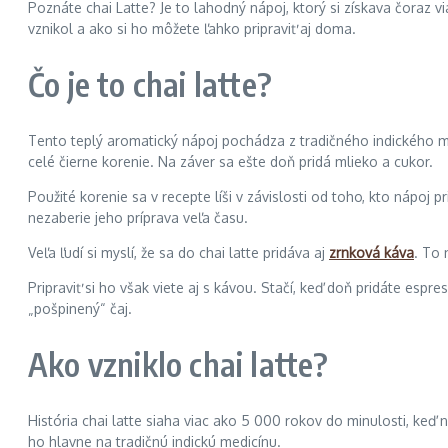
Poznáte chai Latte? Je to lahodný nápoj, ktorý si získava čoraz v
vznikol a ako si ho môžete ľahko pripraviť aj doma.
Čo je to chai latte?
Tento teplý aromatický nápoj pochádza z tradičného indického mas
celé čierne korenie. Na záver sa ešte doň pridá mlieko a cukor.
Použité korenie sa v recepte líši v závislosti od toho, kto nápoj 
nezaberie jeho príprava veľa času.
Veľa ľudí si myslí, že sa do chai latte pridáva aj
zrnková káva
. To 
Pripraviť si ho však viete aj s kávou. Stačí, keď doň pridáte esp
„pošpinený“ čaj.
Ako vzniklo chai latte?
História chai latte siaha viac ako 5 000 rokov do minulosti, keď 
ho hlavne na tradičnú indickú medicínu.