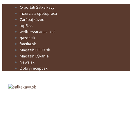
Preskočiť
O portáli Šálka kávy
na
Inzercia a spolupráca
obsah
Zarábaj kávou
top5.sk
wellnessmagazin.sk
gazda.sk
familia.sk
Magazín BOLD.sk
Magazín Bývanie
News.sk
Dobrý recept.sk