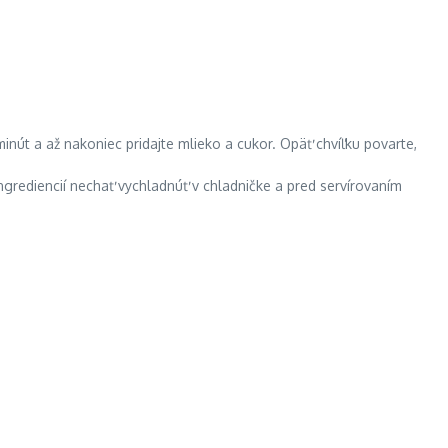
inút a až nakoniec pridajte mlieko a cukor. Opäť chvíľku povarte,
ingrediencií nechať vychladnúť v chladničke a pred servírovaním