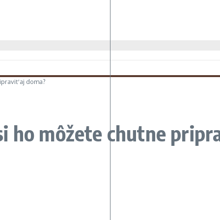
ripraviť aj doma?
o si ho môžete chutne pripr