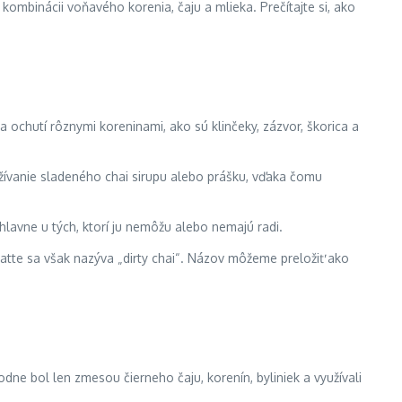
 kombinácii voňavého korenia, čaju a mlieka. Prečítajte si, ako
 ochutí rôznymi koreninami, ako sú klinčeky, zázvor, škorica a
používanie sladeného chai sirupu alebo prášku, vďaka čomu
hlavne u tých, ktorí ju nemôžu alebo nemajú radi.
 latte sa však nazýva „dirty chai“. Názov môžeme preložiť ako
dne bol len zmesou čierneho čaju, korenín, byliniek a využívali