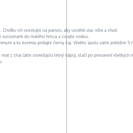
hvíľku ich orestujte na panvici, aby uvoľnili viac vôni a chutí.
i surovinami do malého hrnca a zalejte vodou.
mum a ku koreniu pridajte čierny čaj. Všetko spolu varte približne 5 m
ať z chai latte osviežujúci letný nápoj, stačí po prevarení všetkých 
u.