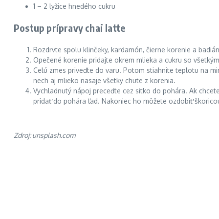
1 – 2 lyžice hnedého cukru
Postup prípravy chai latte
Rozdrvte spolu klinčeky, kardamón, čierne korenie a badián. C
Opečené korenie pridajte okrem mlieka a cukru so všetkým
Celú zmes priveďte do varu. Potom stiahnite teplotu na mini
nech aj mlieko nasaje všetky chute z korenia.
Vychladnutý nápoj preceďte cez sitko do pohára. Ak chcete m
pridať do pohára ľad. Nakoniec ho môžete ozdobiť škorico
Zdroj: unsplash.com