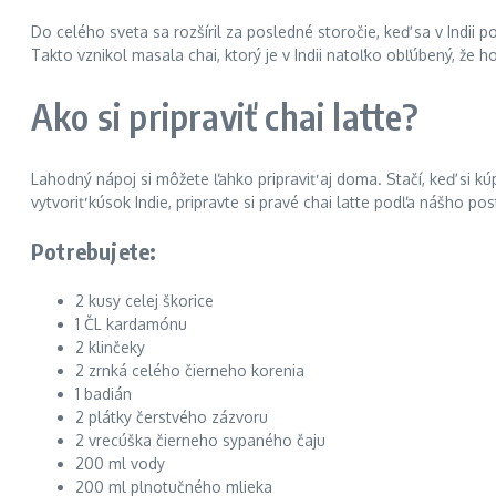
Do celého sveta sa rozšíril za posledné storočie, keď sa v Indii 
Takto vznikol masala chai, ktorý je v Indii natoľko obľúbený, že
Ako si pripraviť chai latte?
Lahodný nápoj si môžete ľahko pripraviť aj doma. Stačí, keď si k
vytvoriť kúsok Indie, pripravte si pravé chai latte podľa nášho pos
Potrebujete:
2 kusy celej škorice
1 ČL kardamónu
2 klinčeky
2 zrnká celého čierneho korenia
1 badián
2 plátky čerstvého zázvoru
2 vrecúška čierneho sypaného čaju
200 ml vody
200 ml plnotučného mlieka