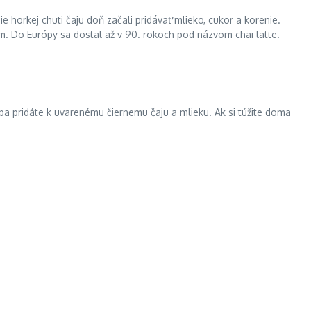
 horkej chuti čaju doň začali pridávať mlieko, cukor a korenie.
ím. Do Európy sa dostal až v 90. rokoch pod názvom chai latte.
iba pridáte k uvarenému čiernemu čaju a mlieku. Ak si túžite doma