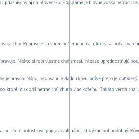
iac priaznivcov aj na Slovensku. Populárny je hlavne vďaka netradičnej
ala chai. Pripravuje sa varením čierneho čaju, ktorý sa počas varenia
pripravuje. Niekto si robí vlastné chai zmesi. Iní zase uprednostňujú 
nie je pravda. Nápoj neobsahuje žiadnu kávu, práve preto je obľúbený 
resso, ktoré mu dodá netradičnú chuť a viac kofeínu. Takáto verzia chai
na Indickom polostrove pripravovali nápoj, ktorý mu bol podobný. Pôvo