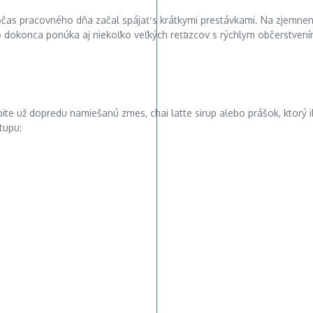
počas pracovného dňa začal spájať s krátkymi prestávkami. Na zjemnenie
 ho dokonca ponúka aj niekoľko veľkých reťazcov s rýchlym občerstven
úpite už dopredu namiešanú zmes, chai latte sirup alebo prášok, ktorý 
tupu: