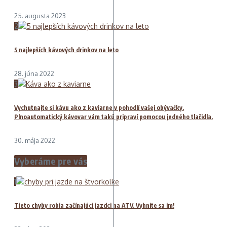
25. augusta 2023
2
5 najlepších kávových drinkov na leto
28. júna 2022
3
Vychutnajte si kávu ako z kaviarne v pohodlí vašej obývačky.
Plnoautomatický kávovar vám takú pripraví pomocou jedného tlačidla.
30. mája 2022
Vyberáme pre vás
1
Tieto chyby robia začínajúci jazdci na ATV. Vyhnite sa im!