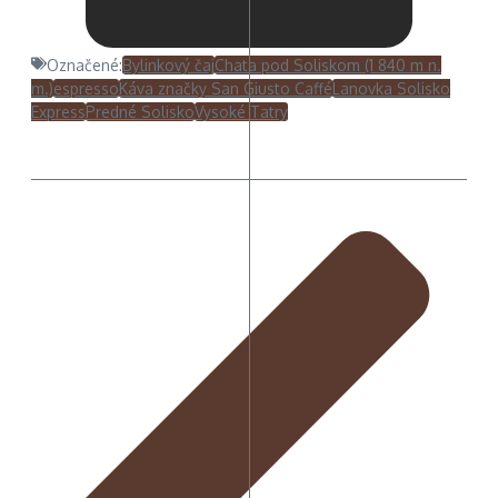
Označené:
Bylinkový čaj
Chata pod Soliskom (1 840 m n.
m.)
espresso
Káva značky San Giusto Caffé
Lanovka Solisko
Express
Predné Solisko
Vysoké Tatry