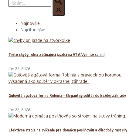
Najnovšie
Najčítanejšie
Tieto chyby robia začínajúci jazdci na ATV. Vyhnite sa im!
jún 22, 2026
Guľovitá agátová forma Robinia – Elegantný solitér do každej záhrady
jún 22, 2026
Efektívne stroje na cvičenie pre domácu posilňovňu a dlhodobý rast sily