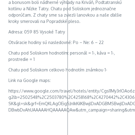
a bonusom boli nádherné výhľady na Kriváň, Podtatranskú
kotlinu a Nízke Tatry. Chatu pod Soliskom jednoznačne
odporúčam. Z chaty sme sa zviezli lanovkou a naše ďalšie
kroky smerovali na Popradské pleso.
Adresa: 059 85 Vysoké Tatry
Otváracie hodiny sú nasledovné: Po – Ne: 6 – 22
Chatu pod Soliskom hodnotím: personál = 1-, káva = 1-,
prostredie = 1
Chatu pod Soliskom celkovo hodnotím známkou 1-
Link na Google maps:
https://www.google.com/travel/hotels/entity/CgsI1My3rIO
g2lb=2502548%2C2503780%2C4258168%2C4270442%2C43068
SK&gl=sk&grf=EmQKLAgOEigSJnIkKiIKBwjlDxADGBMSBwjlD
DBwbDvAhUAAAAAHQAAAAAQAw&utm_campaign=sharing&utm_m