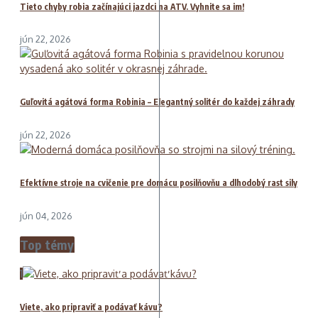
Tieto chyby robia začínajúci jazdci na ATV. Vyhnite sa im!
jún 22, 2026
Guľovitá agátová forma Robinia – Elegantný solitér do každej záhrady
jún 22, 2026
Efektívne stroje na cvičenie pre domácu posilňovňu a dlhodobý rast sily
jún 04, 2026
Top témy
1
Viete, ako pripraviť a podávať kávu?