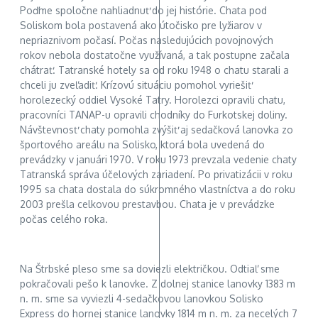
Poďme spoločne nahliadnuť do jej histórie. Chata pod
Soliskom bola postavená ako útočisko pre lyžiarov v
nepriaznivom počasí. Počas nasledujúcich povojnových
rokov nebola dostatočne využívaná, a tak postupne začala
chátrať. Tatranské hotely sa od roku 1948 o chatu starali a
chceli ju zveľadiť. Krízovú situáciu pomohol vyriešiť
horolezecký oddiel Vysoké Tatry. Horolezci opravili chatu,
pracovníci TANAP-u opravili chodníky do Furkotskej doliny.
Návštevnosť chaty pomohla zvýšiť aj sedačková lanovka zo
športového areálu na Solisko, ktorá bola uvedená do
prevádzky v januári 1970. V roku 1973 prevzala vedenie chaty
Tatranská správa účelových zariadení. Po privatizácii v roku
1995 sa chata dostala do súkromného vlastníctva a do roku
2003 prešla celkovou prestavbou. Chata je v prevádzke
počas celého roka.
Na Štrbské pleso sme sa doviezli električkou. Odtiaľ sme
pokračovali pešo k lanovke. Z dolnej stanice lanovky 1383 m
n. m. sme sa vyviezli 4-sedačkovou lanovkou Solisko
Express do hornej stanice lanovky 1814 m n. m. za necelých 7