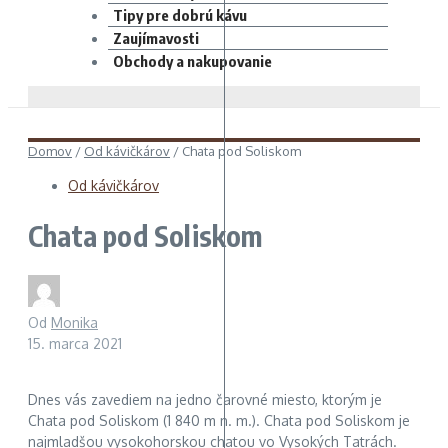
Tipy pre dobrú kávu
Zaujímavosti
Obchody a nakupovanie
Domov
/
Od kávičkárov
/
Chata pod Soliskom
Od kávičkárov
Chata pod Soliskom
Od
Monika
15. marca 2021
Dnes vás zavediem na jedno čarovné miesto, ktorým je
Chata pod Soliskom (1 840 m n. m.). Chata pod Soliskom je
najmladšou vysokohorskou chatou vo Vysokých Tatrách.