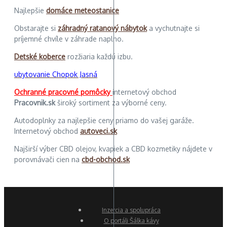
Najlepšie
domáce meteostanice
Obstarajte si
záhradný ratanový nábytok
a vychutnajte si
príjemné chvíle v záhrade naplno.
Detské koberce
rozžiaria každú izbu.
ubytovanie Chopok Jasná
Ochranné pracovné pomôcky
internetový obchod
Pracovnik.sk
široký sortiment za výborné ceny.
Autodoplnky za najlepšie ceny priamo do vašej garáže.
Internetový obchod
autoveci.sk
Najširší výber CBD olejov, kvapiek a CBD kozmetiky nájdete v
porovnávači cien na
cbd-obchod.sk
Inzercia a spolupráca
O portáli Šálka kávy