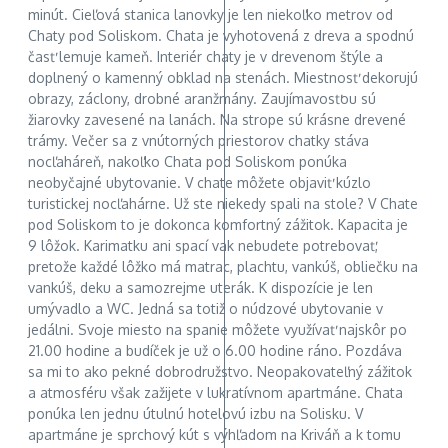
minút. Cieľová stanica lanovky je len niekoľko metrov od
Chaty pod Soliskom. Chata je vyhotovená z dreva a spodnú
časť lemuje kameň. Interiér chaty je v drevenom štýle a
doplnený o kamenný obklad na stenách. Miestnosť dekorujú
obrazy, záclony, drobné aranžmány. Zaujímavosťou sú
žiarovky zavesené na lanách. Na strope sú krásne drevené
trámy. Večer sa z vnútorných priestorov chatky stáva
nocľaháreň, nakoľko Chata pod Soliskom ponúka
neobyčajné ubytovanie. V chate môžete objaviť kúzlo
turistickej nocľahárne. Už ste niekedy spali na stole? V Chate
pod Soliskom to je dokonca komfortný zážitok. Kapacita je
9 lôžok. Karimatku ani spací vak nebudete potrebovať,
pretože každé lôžko má matrac, plachtu, vankúš, obliečku na
vankúš, deku a samozrejme uterák. K dispozície je len
umývadlo a WC. Jedná sa totiž o núdzové ubytovanie v
jedálni. Svoje miesto na spanie môžete využívať najskôr po
21.00 hodine a budíček je už o 6.00 hodine ráno. Pozdáva
sa mi to ako pekné dobrodružstvo. Neopakovateľný zážitok
a atmosféru však zažijete v lukratívnom apartmáne. Chata
ponúka len jednu útulnú hotelovú izbu na Solisku. V
apartmáne je sprchový kút s výhľadom na Kriváň a k tomu