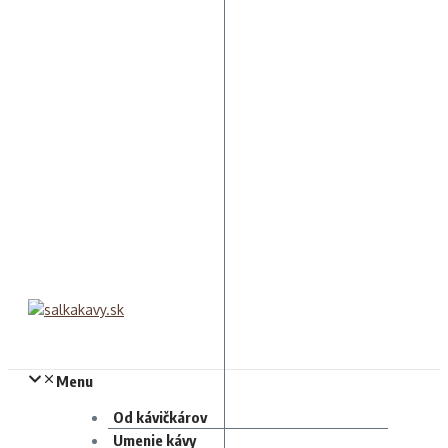
Menu
Od kávičkárov
Umenie kávy