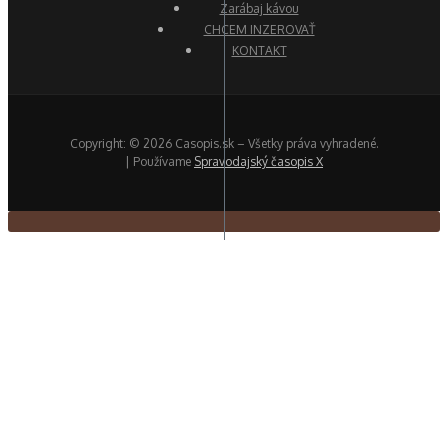
Zarábaj kávou
CHCEM INZEROVAŤ
KONTAKT
Copyright: © 2026 Casopis.sk – Všetky práva vyhradené.
| Používame
Spravodajský časopis X