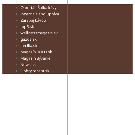
Preskočiť
O portáli Šálka kávy
na
Inzercia a spolupráca
obsah
Zarábaj kávou
top5.sk
wellnessmagazin.sk
gazda.sk
familia.sk
Magazín BOLD.sk
Magazín Bývanie
News.sk
Dobrý recept.sk