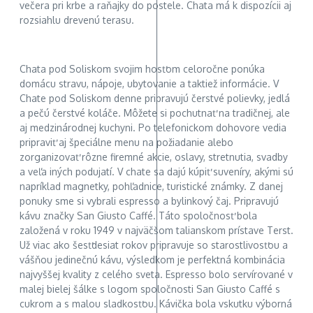
večera pri krbe a raňajky do postele. Chata má k dispozícii aj
rozsiahlu drevenú terasu.
Chata pod Soliskom svojim hosťom celoročne ponúka
domácu stravu, nápoje, ubytovanie a taktiež informácie. V
Chate pod Soliskom denne pripravujú čerstvé polievky, jedlá
a pečú čerstvé koláče. Môžete si pochutnať na tradičnej, ale
aj medzinárodnej kuchyni. Po telefonickom dohovore vedia
pripraviť aj špeciálne menu na požiadanie alebo
zorganizovať rôzne firemné akcie, oslavy, stretnutia, svadby
a veľa iných podujatí. V chate sa dajú kúpiť suveníry, akými sú
napríklad magnetky, pohľadnice, turistické známky. Z danej
ponuky sme si vybrali espresso a bylinkový čaj. Pripravujú
kávu značky San Giusto Caffé. Táto spoločnosť bola
založená v roku 1949 v najväčšom talianskom prístave Terst.
Už viac ako šesťdesiat rokov pripravuje so starostlivosťou a
vášňou jedinečnú kávu, výsledkom je perfektná kombinácia
najvyššej kvality z celého sveta. Espresso bolo servírované v
malej bielej šálke s logom spoločnosti San Giusto Caffé s
cukrom a s malou sladkosťou. Kávička bola vskutku výborná