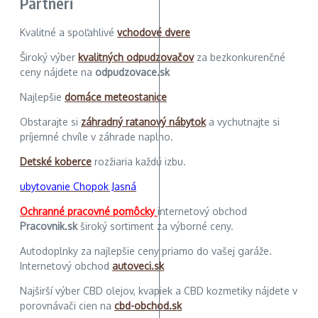
Partneri
Kvalitné a spoľahlivé
vchodové dvere
Široký výber
kvalitných odpudzovačov
za bezkonkurenčné
ceny nájdete na
odpudzovace.sk
Najlepšie
domáce meteostanice
Obstarajte si
záhradný ratanový nábytok
a vychutnajte si
príjemné chvíle v záhrade naplno.
Detské koberce
rozžiaria každú izbu.
ubytovanie Chopok Jasná
Ochranné pracovné pomôcky
internetový obchod
Pracovnik.sk
široký sortiment za výborné ceny.
Autodoplnky za najlepšie ceny priamo do vašej garáže.
Internetový obchod
autoveci.sk
Najširší výber CBD olejov, kvapiek a CBD kozmetiky nájdete v
porovnávači cien na
cbd-obchod.sk