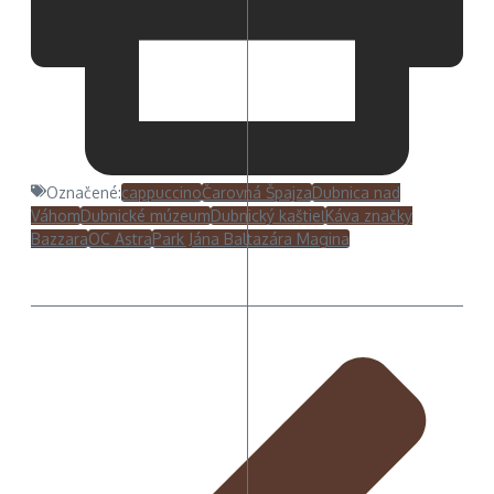
Označené:
cappuccino
Čarovná Špajza
Dubnica nad
Váhom
Dubnické múzeum
Dubnický kaštieľ
Káva značky
Bazzara
OC Astra
Park Jána Baltazára Magina