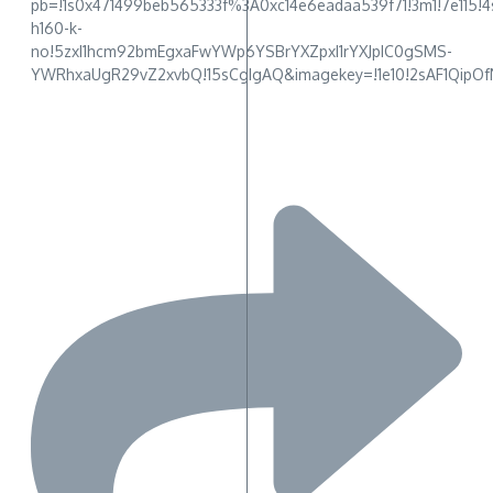
pb=!1s0x471499beb565333f%3A0xc14e6eadaa539f71!3m1!7e1
h160-k-
no!5zxI1hcm92bmEgxaFwYWp6YSBrYXZpxI1rYXJpIC0gSMS-
YWRhxaUgR29vZ2xvbQ!15sCgIgAQ&imagekey=!1e10!2sAF1Qi