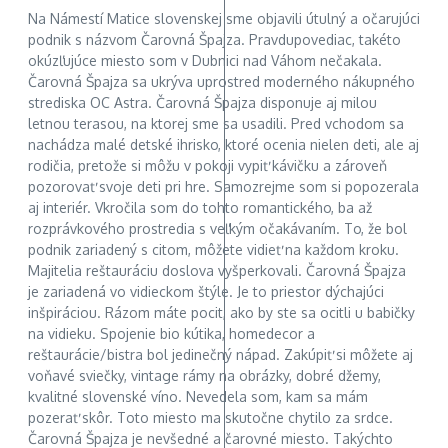
Na Námestí Matice slovenskej sme objavili útulný a očarujúci
podnik s názvom Čarovná Špajza. Pravdupovediac, takéto
okúzľujúce miesto som v Dubnici nad Váhom nečakala.
Čarovná Špajza sa ukrýva uprostred moderného nákupného
strediska OC Astra. Čarovná Špajza disponuje aj milou
letnou terasou, na ktorej sme sa usadili. Pred vchodom sa
nachádza malé detské ihrisko, ktoré ocenia nielen deti, ale aj
rodičia, pretože si môžu v pokoji vypiť kávičku a zároveň
pozorovať svoje deti pri hre. Samozrejme som si popozerala
aj interiér. Vkročila som do tohto romantického, ba až
rozprávkového prostredia s veľkým očakávaním. To, že bol
podnik zariadený s citom, môžete vidieť na každom kroku.
Majitelia reštauráciu doslova vyšperkovali. Čarovná Špajza
je zariadená vo vidieckom štýle. Je to priestor dýchajúci
inšpiráciou. Rázom máte pocit, ako by ste sa ocitli u babičky
na vidieku. Spojenie bio kútika, homedecor a
reštaurácie/bistra bol jedinečný nápad. Zakúpiť si môžete aj
voňavé sviečky, vintage rámy na obrázky, dobré džemy,
kvalitné slovenské víno. Nevedela som, kam sa mám
pozerať skôr. Toto miesto ma skutočne chytilo za srdce.
Čarovná Špajza je nevšedné a čarovné miesto. Takýchto