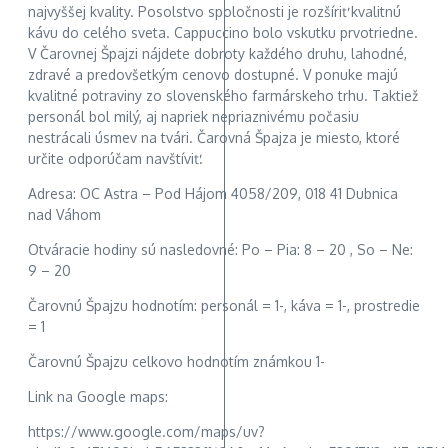
najvyššej kvality. Posolstvo spoločnosti je rozšíriť kvalitnú
kávu do celého sveta. Cappuccino bolo vskutku prvotriedne.
V Čarovnej Špajzi nájdete dobroty každého druhu, lahodné,
zdravé a predovšetkým cenovo dostupné. V ponuke majú
kvalitné potraviny zo slovenského farmárskeho trhu. Taktiež
personál bol milý, aj napriek nepriaznivému počasiu
nestrácali úsmev na tvári. Čarovná Špajza je miesto, ktoré
určite odporúčam navštíviť.
Adresa: OC Astra – Pod Hájom 4058/209, 018 41 Dubnica
nad Váhom
Otváracie hodiny sú nasledovné: Po – Pia: 8 – 20 , So – Ne:
9 – 20
Čarovnú Špajzu hodnotím: personál = 1-, káva = 1-, prostredie
= 1
Čarovnú Špajzu celkovo hodnotím známkou 1-
Link na Google maps:
https://www.google.com/maps/uv?