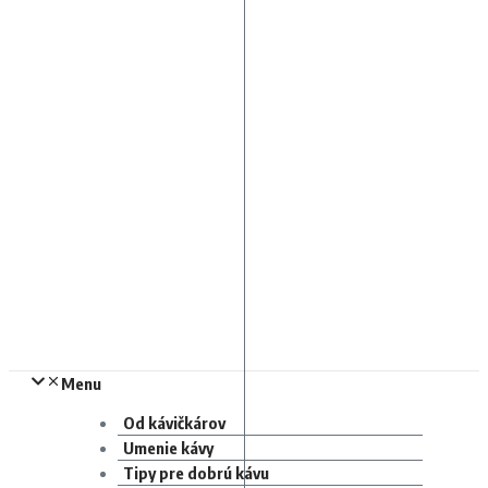
Menu
Od kávičkárov
Umenie kávy
Tipy pre dobrú kávu