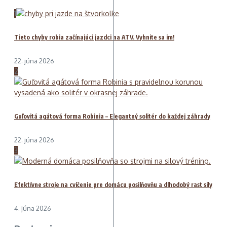
1
Tieto chyby robia začínajúci jazdci na ATV. Vyhnite sa im!
22. júna 2026
2
Guľovitá agátová forma Robinia – Elegantný solitér do každej záhrady
22. júna 2026
3
Efektívne stroje na cvičenie pre domácu posilňovňu a dlhodobý rast sily
4. júna 2026