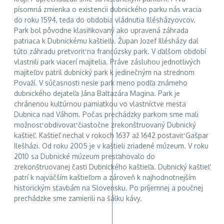
písomná zmienka o existencii dubnického parku nás vracia
do roku 1594, teda do obdobia vládnutia Illésházyovcov.
Park bol pôvodne klasifikovaný ako upravená záhrada
patriaca k Dubnickému kaštieľu. Župan Jozef Illésházy dal
túto záhradu pretvoriť na francúzsky park. V ďalšom období
vlastnili park viacerí majitelia. Práve zásluhou jednotlivých
majiteľov patril dubnický park k jedinečným na strednom
Považí. V súčasnosti nesie park meno podľa známeho
dubnického dejateľa Jána Baltazára Magina. Park je
chránenou kultúrnou pamiatkou vo vlastníctve mesta
Dubnica nad Váhom. Počas prechádzky parkom sme mali
možnosť obdivovať čiastočne zrekonštruovaný Dubnický
kaštieľ. Kaštieľ nechal v rokoch 1637 až 1642 postaviť Gašpar
Ilešházi. Od roku 2005 je v kaštieli zriadené múzeum. V roku
2010 sa Dubnické múzeum presťahovalo do
zrekonštruovanej časti Dubnického kaštieľa. Dubnický kaštieľ
patrí k najväčším kaštieľom a zároveň k najhodnotnejším
historickým stavbám na Slovensku. Po príjemnej a poučnej
prechádzke sme zamierili na šálku kávy.