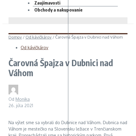
Zaujímavosti
Obchody a nakupovanie
Domov
/
Od kávičkárov
/
Čarovná Špajza v Dubnici nad Váhom
Od kávičkárov
Čarovná Špajza v Dubnici nad
Váhom
Od
Monika
26. júla 2021
Na výlet sme sa vybrali do Dubnice nad Váhom. Dubnica nad
Váhom je mestečko na Slovensku ležiace v Trenčianskom
kraji. Poprechádzali sme sa historickým parkom. Prvá