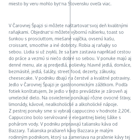
miesto by veru mohlo byť na Slovensku oveľa viac.
V Čarovnej Špajzi si môžete naštartovať svoj deň kvalitnými
raňajkami. Objednať si môžete výbornú nátierku, toast so
šunkou s prosciuttom, miešané vajíčka, ovsenú kašu,
croissant, smoothie a iné dobroty. Robia aj raňajky so
sebou. Ľudia si už zvykli, že sa tam zastavia napríklad cestou
do práce a vezmú si niečo dobré so sebou. V ponuke majú aj
denné menu, ale aj predjedlá, polievky, hlavné jedlá, domáce,
bezmäsité, jedlá, šaláty, street food, dezerty, zákusky,
cheesecake. V podniku dbajú na čerstvé a kvalitné potraviny.
Jedlo v Čarovnej Špajzi je gastronomickým zážitkom. Podľa
fotiek konštatujem, že jedlo v tejto prevádzke je zároveň aj
umelecké dielo. Na osvieženie ponúkajú rôzne ovocné šťavy,
limonády, kávové, nealkoholické a alkoholické nápoje.
Z pestrej ponuky sme si vybrali cappuccino v hodnote 2,20€.
Cappuccino bolo servírované v elegantnej bielej šálke s
pohárom vody. V podniku pripravujú taliansku káva od
Bazzary. Talianska pražiareň kávy Bazzara je malým
rodinným podnikom, ktorý sa zameriava na praženie kávy tej