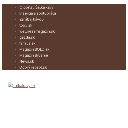
Preskočiť
O portáli Šálka kávy
na
Inzercia a spolupráca
obsah
Zarábaj kávou
top5.sk
wellnessmagazin.sk
gazda.sk
familia.sk
Magazín BOLD.sk
Magazín Bývanie
News.sk
Dobrý recept.sk