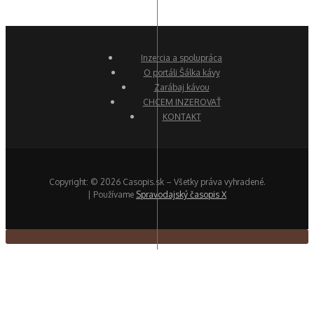
Inzercia a spolupráca
O portáli Šálka kávy
Zarábaj kávou
CHCEM INZEROVAŤ
KONTAKT
Copyright: © 2026 Casopis.sk – Všetky práva vyhradené.
| Používame
Spravodajský časopis X