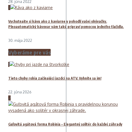
28. júna 2022
3
Vychutnajte si kávu ako z kaviarne v pohodlí vašej obývačky.
Plnoautomatický kávovar vám takú pripraví pomocou jedného tlačidla.
30. mája 2022
Vyberáme pre vás
1
Tieto chyby robia začínajúci jazdci na ATV. Vyhnite sa im!
22. júna 2026
2
Guľovitá agátová forma Robinia – Elegantný solitér do každej záhrady