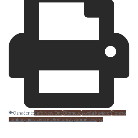
Označené:
Café New One
Olomouc
skvelá kaviareň
Tonino
Lamborghini
v centre Olomouca
výborné raňajky