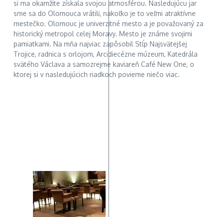
si ma okamžite získala svojou atmosférou. Nasledujúcu jar
sme sa do Olomouca vrátili, nakoľko je to veľmi atraktívne
mestečko. Olomouc je univerzitné mesto a je považovaný za
historický metropol celej Moravy. Mesto je známe svojimi
pamiatkami. Na mňa najviac zapôsobil Stĺp Najsvätejšej
Trojice, radnica s orlojom, Arcidiecézne múzeum, Katedrála
svätého Václava a samozrejme kaviareň Café New One, o
ktorej si v nasledujúcich riadkoch povieme niečo viac.