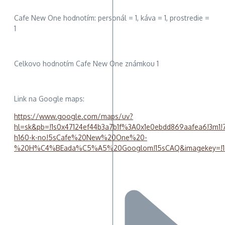
Cafe New One hodnotím: personál = 1, káva = 1, prostredie =
1
Celkovo hodnotím Cafe New One známkou 1
Link na Google maps:
https://www.google.com/maps/uv?
hl=sk&pb=!1s0x47124ef44b3a7b1f%3A0x1e0ebdd869aafea6!3m
h160-k-no!5sCafe%20New%20One%20-
%20H%C4%BEada%C5%A5%20Googlom!15sCAQ&imagekey=!1e1