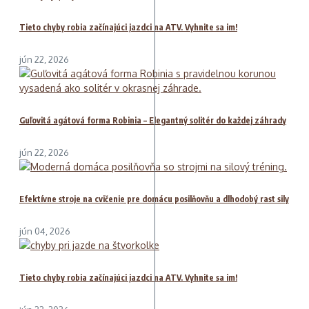
Tieto chyby robia začínajúci jazdci na ATV. Vyhnite sa im!
jún 22, 2026
Guľovitá agátová forma Robinia – Elegantný solitér do každej záhrady
jún 22, 2026
Efektívne stroje na cvičenie pre domácu posilňovňu a dlhodobý rast sily
jún 04, 2026
Tieto chyby robia začínajúci jazdci na ATV. Vyhnite sa im!