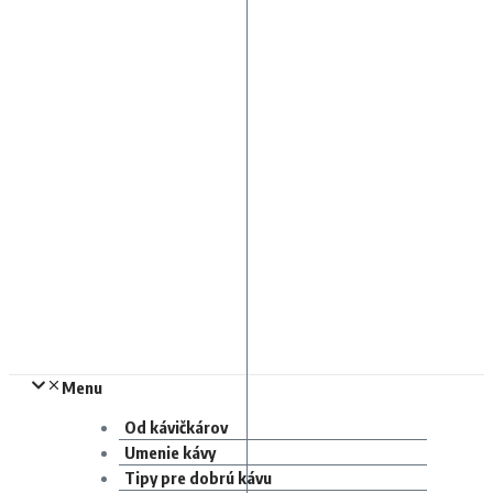
Menu
Od kávičkárov
Umenie kávy
Tipy pre dobrú kávu