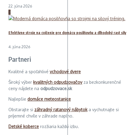
22. júna 2026
3
Efektívne stroje na cvičenie pre domácu posilňovňu a dlhodobý rast sily
4. júna 2026
Partneri
Kvalitné a spoľahlivé
vchodové dvere
Široký výber
kvalitných odpudzovačov
za bezkonkurenčné
ceny nájdete na
odpudzovace.sk
Najlepšie
domáce meteostanice
Obstarajte si
záhradný ratanový nábytok
a vychutnajte si
príjemné chvíle v záhrade naplno.
Detské koberce
rozžiaria každú izbu.