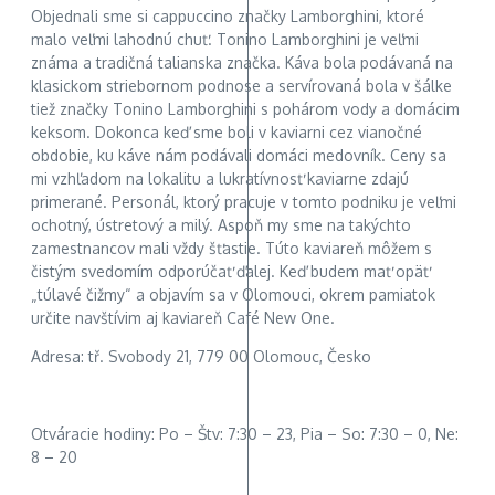
Objednali sme si cappuccino značky Lamborghini, ktoré
malo veľmi lahodnú chuť. Tonino Lamborghini je veľmi
známa a tradičná talianska značka. Káva bola podávaná na
klasickom striebornom podnose a servírovaná bola v šálke
tiež značky Tonino Lamborghini s pohárom vody a domácim
keksom. Dokonca keď sme boli v kaviarni cez vianočné
obdobie, ku káve nám podávali domáci medovník. Ceny sa
mi vzhľadom na lokalitu a lukratívnosť kaviarne zdajú
primerané. Personál, ktorý pracuje v tomto podniku je veľmi
ochotný, ústretový a milý. Aspoň my sme na takýchto
zamestnancov mali vždy šťastie. Túto kaviareň môžem s
čistým svedomím odporúčať ďalej. Keď budem mať opäť
„túlavé čižmy“ a objavím sa v Olomouci, okrem pamiatok
určite navštívim aj kaviareň Café New One.
Adresa: tř. Svobody 21, 779 00 Olomouc, Česko
Otváracie hodiny: Po – Štv: 7:30 – 23, Pia – So: 7:30 – 0, Ne:
8 – 20