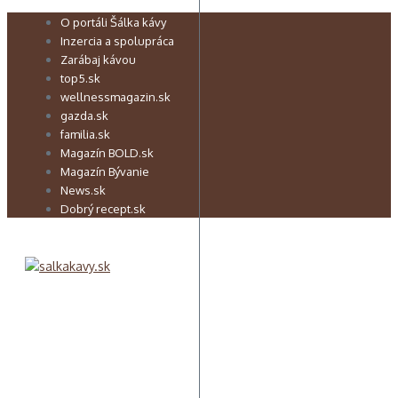
Preskočiť
O portáli Šálka kávy
na
Inzercia a spolupráca
obsah
Zarábaj kávou
top5.sk
wellnessmagazin.sk
gazda.sk
familia.sk
Magazín BOLD.sk
Magazín Bývanie
News.sk
Dobrý recept.sk