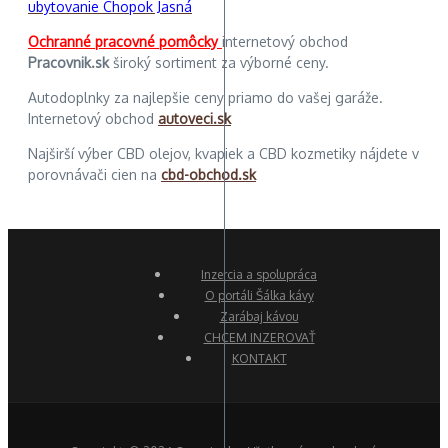
ubytovanie Chopok Jasná
Ochranné pracovné pomôcky
internetový obchod
Pracovnik.sk
široký sortiment za výborné ceny.
Autodoplnky za najlepšie ceny priamo do vašej garáže.
Internetový obchod
autoveci.sk
Najširší výber CBD olejov, kvapiek a CBD kozmetiky nájdete v
porovnávači cien na
cbd-obchod.sk
Inzercia a spolupráca
O portáli Šálka kávy
Zarábaj kávou
CHCEM INZEROVAŤ
KONTAKT