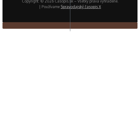
Copyright: © 2026 Casopis.sk – Všetky práva vyhradené.
| Používame
Spravodajský časopis X