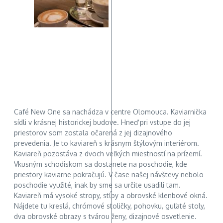
Café New One sa nachádza v centre Olomouca. Kaviarnička
sídli v krásnej historickej budove. Hneď pri vstupe do jej
priestorov som zostala očarená z jej dizajnového
prevedenia. Je to kaviareň s krásnym štýlovým interiérom.
Kaviareň pozostáva z dvoch veľkých miestností na prízemí.
Vkusným schodiskom sa dostanete na poschodie, kde
priestory kaviarne pokračujú. V čase našej návštevy nebolo
poschodie využité, inak by sme sa určite usadili tam.
Kaviareň má vysoké stropy, stĺpy a obrovské klenbové okná.
Nájdete tu kreslá, chrómové stoličky, pohovku, guľaté stoly,
dva obrovské obrazy s tvárou ženy, dizajnové osvetlenie.