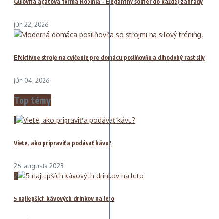
Guľovitá agátová forma Robinia – Elegantný solitér do každej záhrady
jún 22, 2026
Efektívne stroje na cvičenie pre domácu posilňovňu a dlhodobý rast sily
jún 04, 2026
Top témy
1
Viete, ako pripraviť a podávať kávu?
25. augusta 2023
2
5 najlepších kávových drinkov na leto