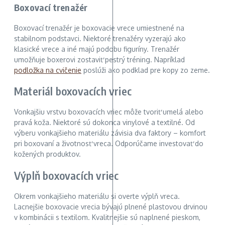
Boxovací trenažér
Boxovací trenažér je boxovacie vrece umiestnené na
stabilnom podstavci. Niektoré trenažéry vyzerajú ako
klasické vrece a iné majú podobu figuríny. Trenažér
umožňuje boxerovi zostaviť pestrý tréning. Napríklad
podložka na cvičenie
poslúži ako podklad pre kopy zo zeme.
Materiál boxovacích vriec
Vonkajšiu vrstvu boxovacích vriec môže tvoriť umelá alebo
pravá koža. Niektoré sú dokonca vinylové a textilné. Od
výberu vonkajšieho materiálu závisia dva faktory – komfort
pri boxovaní a životnosť vreca. Odporúčame investovať do
kožených produktov.
Výplň boxovacích vriec
Okrem vonkajšieho materiálu si overte výplň vreca.
Lacnejšie boxovacie vrecia bývajú plnené plastovou drvinou
v kombinácii s textilom. Kvalitnejšie sú naplnené pieskom,