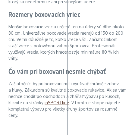
ktorý sa nedeformuje ani pri silnejšom údere.
Rozmery boxovacích vriec
Menšie boxovacie vrecia určené len na údery sú dlhé okolo
80 cm. Univerzálne boxovacie vrecia merajú od 150 do 200
cm. Veľmi dôležité je to, koľko vrece váži. Začiatočníkom
stačí vrece s polovičnou váhou športovca. Profesionáli
využívajú vrecia, ktorých hmotnosť je minimálne 80 % ich
váhy.
Čo vám pri boxovaní nesmie chýbať
Začiatočníci by pri boxovaní mali využívať chrániče zubov
a hlavy. Základom sú kvalitné boxovacie rukavice. Ak sa vám
nechce chodiť po obchodoch a zháňať výbavu po kusoch,
kliknite na stránky
inSPORTline
. V tomto e-shope nájdete
kompletnú výbavu pre všetky druhy športov za rozumné
ceny.