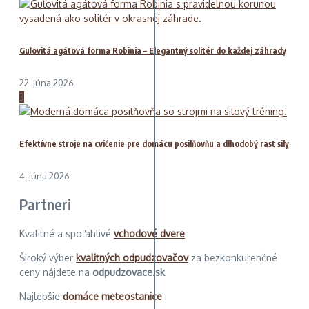
Guľovitá agátová forma Robinia – Elegantný solitér do každej záhrady
22. júna 2026
3
Efektívne stroje na cvičenie pre domácu posilňovňu a dlhodobý rast sily
4. júna 2026
Partneri
Kvalitné a spoľahlivé
vchodové dvere
Široký výber
kvalitných odpudzovačov
za bezkonkurenčné
ceny nájdete na
odpudzovace.sk
Najlepšie
domáce meteostanice