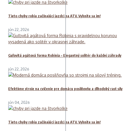
Tieto chyby robia začínajúci jazdci na ATV. Vyhnite sa im!
jún 22, 2026
Guľovitá agátová forma Robinia – Elegantný solitér do každej záhrady
jún 22, 2026
Efektívne stroje na cvičenie pre domácu posilňovňu a dlhodobý rast sily
jún 04, 2026
Tieto chyby robia začínajúci jazdci na ATV. Vyhnite sa im!