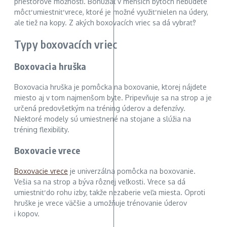
priestorové možnosti. Bohužiaľ v menších bytoch nebudete
môcť umiestniť vrece, ktoré je možné využiť nielen na údery,
ale tiež na kopy. Z akých boxovacích vriec sa dá vybrať?
Typy boxovacích vriec
Boxovacia hruška
Boxovacia hruška je pomôcka na boxovanie, ktorej nájdete
miesto aj v tom najmenšom byte. Pripevňuje sa na strop a je
určená predovšetkým na tréning úderov a defenzívy.
Niektoré modely sú umiestnené na stojane a slúžia na
tréning flexibility.
Boxovacie vrece
Boxovacie vrece
je univerzálna pomôcka na boxovanie.
Vešia sa na strop a býva rôznej veľkosti. Vrece sa dá
umiestniť do rohu izby, takže nezaberie veľa miesta. Oproti
hruške je vrece väčšie a umožňuje trénovanie úderov
i kopov.