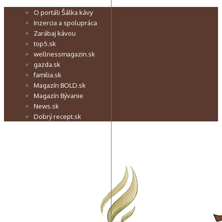
Preskočiť
O portáli Šálka kávy
na
Inzercia a spolupráca
obsah
Zarábaj kávou
top5.sk
wellnessmagazin.sk
gazda.sk
familia.sk
Magazín BOLD.sk
Magazín Bývanie
News.sk
Dobrý recept.sk