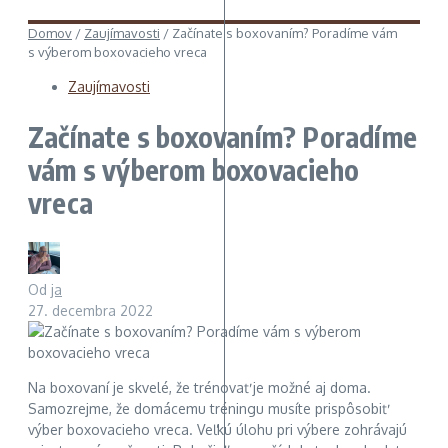
Domov
/
Zaujímavosti
/
Začínate s boxovaním? Poradíme vám
s výberom boxovacieho vreca
Zaujímavosti
Začínate s boxovaním? Poradíme
vám s výberom boxovacieho
vreca
Od
ja
27. decembra 2022
Na boxovaní je skvelé, že trénovať je možné aj doma.
Samozrejme, že domácemu tréningu musíte prispôsobiť
výber boxovacieho vreca. Veľkú úlohu pri výbere zohrávajú