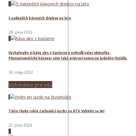
2
5 najlepších kávových drinkov na leto
28. júna 2022
3
Vychutnajte si kávu ako z kaviarne v pohodlí vašej obývačky.
Plnoautomatický kávovar vám takú pripraví pomocou jedného tlačidla.
30. mája 2022
Vyberáme pre vás
1
Tieto chyby robia začínajúci jazdci na ATV. Vyhnite sa im!
22. júna 2026
2