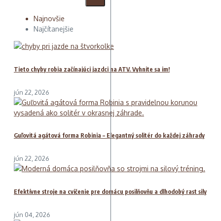
Najnovšie
Najčítanejšie
Tieto chyby robia začínajúci jazdci na ATV. Vyhnite sa im!
jún 22, 2026
Guľovitá agátová forma Robinia – Elegantný solitér do každej záhrady
jún 22, 2026
Efektívne stroje na cvičenie pre domácu posilňovňu a dlhodobý rast sily
jún 04, 2026