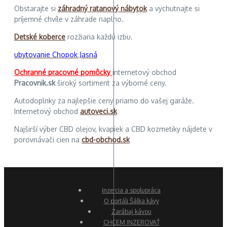
Obstarajte si
záhradný ratanový nábytok
a vychutnajte si
príjemné chvíle v záhrade naplno.
Detské koberce
rozžiaria každú izbu.
ubytovanie Chopok Jasná
Ochranné pracovné pomôcky
internetový obchod
Pracovnik.sk
široký sortiment za výborné ceny.
Autodoplnky za najlepšie ceny priamo do vašej garáže.
Internetový obchod
autoveci.sk
Najširší výber CBD olejov, kvapiek a CBD kozmetiky nájdete v
porovnávači cien na
cbd-obchod.sk
Inzercia a spolupráca
O portáli Šálka kávy
Zarábaj kávou
CHCEM INZEROVAŤ