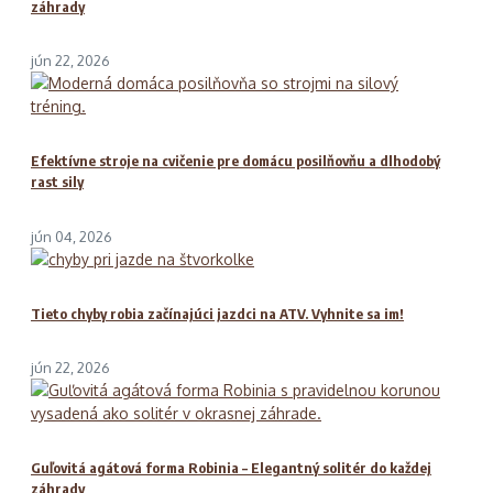
záhrady
jún 22, 2026
Efektívne stroje na cvičenie pre domácu posilňovňu a dlhodobý
rast sily
jún 04, 2026
Tieto chyby robia začínajúci jazdci na ATV. Vyhnite sa im!
jún 22, 2026
Guľovitá agátová forma Robinia – Elegantný solitér do každej
záhrady