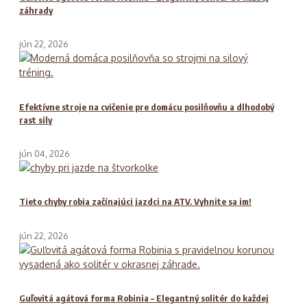
záhrady
jún 22, 2026
Efektívne stroje na cvičenie pre domácu posilňovňu a dlhodobý
rast sily
jún 04, 2026
Tieto chyby robia začínajúci jazdci na ATV. Vyhnite sa im!
jún 22, 2026
Guľovitá agátová forma Robinia – Elegantný solitér do každej