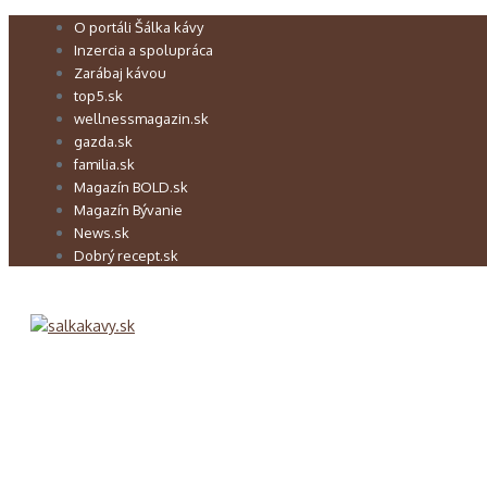
Preskočiť
O portáli Šálka kávy
na
Inzercia a spolupráca
obsah
Zarábaj kávou
top5.sk
wellnessmagazin.sk
gazda.sk
familia.sk
Magazín BOLD.sk
Magazín Bývanie
News.sk
Dobrý recept.sk