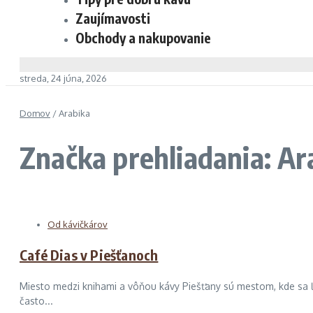
Zaujímavosti
Obchody a nakupovanie
streda, 24 júna, 2026
Domov
/
Arabika
Značka prehliadania: Ar
Od kávičkárov
Café Dias v Piešťanoch
Miesto medzi knihami a vôňou kávy Piešťany sú mestom, kde sa ľud
často...