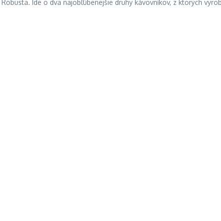
a Robusta. Ide o dva najobľúbenejšie druhy kávovníkov, z ktorých vyro