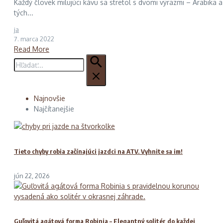
Každý človek milujúci kávu sa stretol s dvomi výrazmi – Arabika 
tých...
ja
7. marca 2022
Read More
Hľadať:
Najnovšie
Najčítanejšie
Tieto chyby robia začínajúci jazdci na ATV. Vyhnite sa im!
jún 22, 2026
Guľovitá agátová forma Robinia – Elegantný solitér do každej