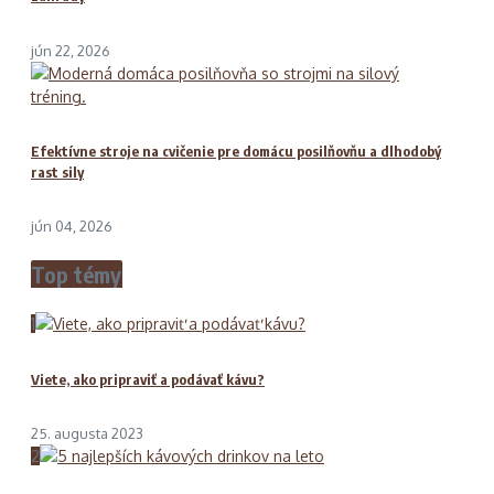
jún 22, 2026
Efektívne stroje na cvičenie pre domácu posilňovňu a dlhodobý
rast sily
jún 04, 2026
Top témy
1
Viete, ako pripraviť a podávať kávu?
25. augusta 2023
2