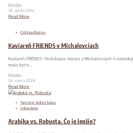
Monika
30. apríla 2026
Read More
Od kávičkárov
Kaviareň FRIENDS v Michalovciach
Kaviareň FRIENDS: Stretávacie miesto v Michalovciach V nasledu
malo byť n...
Monika
26. marca 2024
Read More
Tipy pre dobrú kávu
vyberáme
Arabika vs. Robusta. Čo je lepšie?