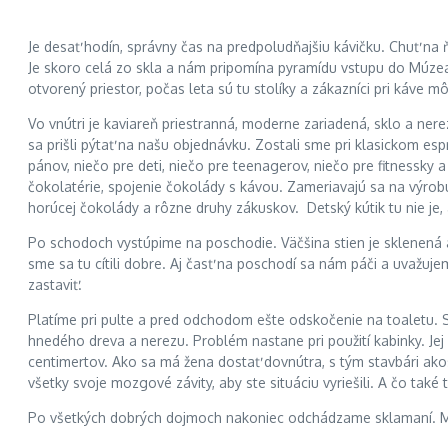
Je desať hodín, správny čas na predpoludňajšiu kávičku. Chuť na 
Je skoro celá zo skla a nám pripomína pyramídu vstupu do Múzea
otvorený priestor, počas leta sú tu stolíky a zákazníci pri káve mô
Vo vnútri je kaviareň priestranná, moderne zariadená, sklo a ne
sa prišli pýtať na našu objednávku. Zostali sme pri klasickom es
pánov, niečo pre deti, niečo pre teenagerov, niečo pre fitnessk
čokolatérie, spojenie čokolády s kávou. Zameriavajú sa na výrobu
horúcej čokolády a rôzne druhy zákuskov. Detský kútik tu nie je,
Po schodoch vystúpime na poschodie. Väčšina stien je sklenená a p
sme sa tu cítili dobre. Aj časť na poschodí sa nám páči a uvaž
zastaviť.
Platíme pri pulte a pred odchodom ešte odskočenie na toaletu. S
hnedého dreva a nerezu. Problém nastane pri použití kabinky. Jej š
centimertov. Ako sa má žena dostať dovnútra, s tým stavbári akos
všetky svoje mozgové závity, aby ste situáciu vyriešili. A čo také
Po všetkých dobrých dojmoch nakoniec odchádzame sklamaní. Mali