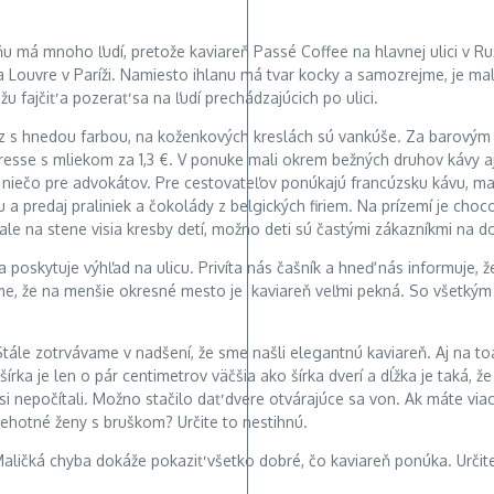
ňu má mnoho ľudí, pretože kaviareň Passé Coffee na hlavnej ulici v R
 Louvre v Paríži. Namiesto ihlanu má tvar kocky a samozrejme, je m
žu fajčiť a pozerať sa na ľudí prechádzajúcich po ulici.
rez s hnedou farbou, na koženkových kreslách sú vankúše. Za barovým 
presse s mliekom za 1,3 €. V ponuke mali okrem bežných druhov kávy aj
y a niečo pre advokátov. Pre cestovateľov ponúkajú francúzsku kávu, 
 a predaj praliniek a čokolády z belgických firiem. Na prízemí je ch
 ale na stene visia kresby detí, možno deti sú častými zákazníkmi na 
oskytuje výhľad na ulicu. Privíta nás čašník a hneď nás informuje, že t
ujeme, že na menšie okresné mesto je kaviareň veľmi pekná. So všetk
tále zotrvávame v nadšení, že sme našli elegantnú kaviareň. Aj na to
írka je len o pár centimetrov väčšia ako šírka dverí a dĺžka je taká, ž
i nepočítali. Možno stačilo dať dvere otvárajúce sa von. Ak máte via
 tehotné ženy s bruškom? Určite to nestihnú.
čká chyba dokáže pokaziť všetko dobré, čo kaviareň ponúka. Určite s