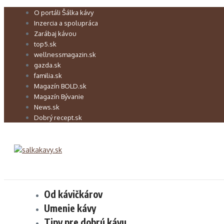
Preskočiť
O portáli Šálka kávy
na
Inzercia a spolupráca
obsah
Zarábaj kávou
top5.sk
wellnessmagazin.sk
gazda.sk
familia.sk
Magazín BOLD.sk
Magazín Bývanie
News.sk
Dobrý recept.sk
Od kávičkárov
Umenie kávy
Tipy pre dobrú kávu