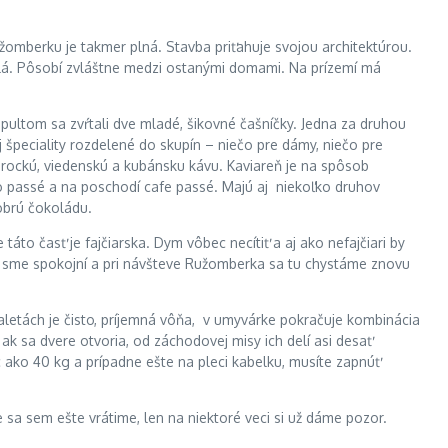
užomberku je takmer plná. Stavba priťahuje svojou architektúrou.
alá. Pôsobí zvláštne medzi ostanými domami. Na prízemí má
pultom sa zvŕtali dve mladé, šikovné čašníčky. Jedna za druhou
 špeciality rozdelené do skupín – niečo pre dámy, niečo pre
marockú, viedenskú a kubánsku kávu. Kaviareň je na spôsob
oco passé a na poschodí cafe passé. Majú aj niekoľko druhov
dobrú čokoládu.
áto časť je fajčiarska. Dym vôbec necítiť a aj ako nefajčiari by
ým sme spokojní a pri návšteve Ružomberka sa tu chystáme znovu
aletách je čisto, príjemná vôňa, v umyvárke pokračuje kombinácia
e ak sa dvere otvoria, od záchodovej misy ich delí asi desať
c ako 40 kg a prípadne ešte na pleci kabelku, musíte zapnúť
a sem ešte vrátime, len na niektoré veci si už dáme pozor.