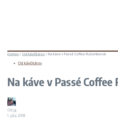
Domov
/
Od kávičkárov
/
Na káve v Passé Coffee Ružomberok
Od kávičkárov
Na káve v Passé Coffee
Od
ja
1. júla 2018