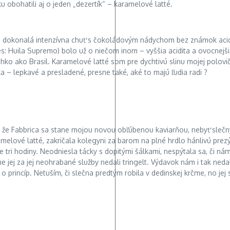
 obohatili aj o jeden „dezertík“ – karamelové latté.
– dokonalá intenzívna chuť s čokoládovým nádychom bez známok acidit
: Huila Supremo) bolo už o niečom inom – vyššia acidita a ovocnejšia 
ľahko ako Brasil. Karamelové latté som pre dychtivú slinu mojej polovi
ka – lepkavé a presladené, presne také, aké to majú ľudia radi ?
, že Fabbrica sa stane mojou novou obľúbenou kaviarňou, nebyť slečny
melové latté, zakričala kolegyni za barom na plné hrdlo hánlivú prez
e tri hodiny. Neodniesla tácky s dopitými šálkami, nespýtala sa, či ná
sme jej za jej neohrabané služby nedali tringelt. Výdavok nám i tak ne
 o princíp. Netuším, či slečna predtým robila v dedinskej krčme, no je