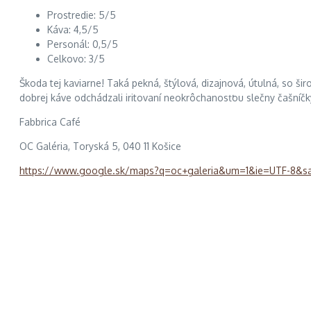
Prostredie: 5/5
Káva: 4,5/5
Personál: 0,5/5
Celkovo: 3/5
Škoda tej kaviarne! Taká pekná, štýlová, dizajnová, útulná, so š
dobrej káve odchádzali iritovaní neokrôchanosťou slečny čašníčky
Fabbrica Café
OC Galéria, Toryská 5, 040 11 Košice
https://www.google.sk/maps?q=oc+galeria&um=1&ie=UTF-8