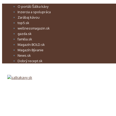
Preskočiť
O portáli Šálka kávy
na
Inzercia a spolupráca
obsah
Zarábaj kávou
top5.sk
wellnessmagazin.sk
gazda.sk
familia.sk
Magazín BOLD.sk
Magazín Bývanie
News.sk
Dobrý recept.sk