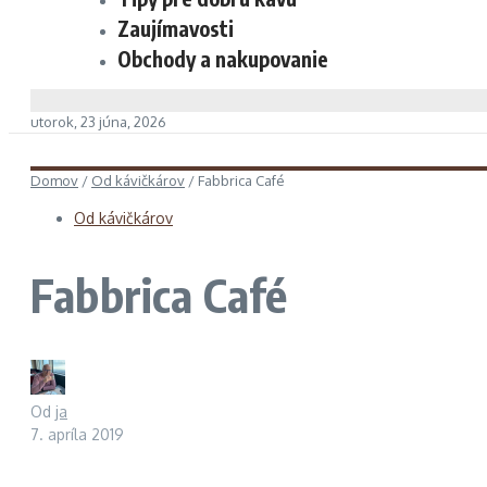
Zaujímavosti
Obchody a nakupovanie
utorok, 23 júna, 2026
Domov
/
Od kávičkárov
/
Fabbrica Café
Od kávičkárov
Fabbrica Café
Od
ja
7. apríla 2019