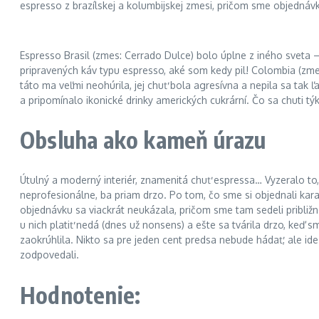
espresso z brazílskej a kolumbijskej zmesi, pričom sme objednávku
Espresso Brasil (zmes: Cerrado Dulce) bolo úplne z iného sveta 
pripravených káv typu espresso, aké som kedy pil! Colombia (zmes
táto ma veľmi neohúrila, jej chuť bola agresívna a nepila sa tak 
a pripomínalo ikonické drinky amerických cukrární. Čo sa chuti tý
Obsluha ako kameň úrazu
Útulný a moderný interiér, znamenitá chuť espressa… Vyzeralo to
neprofesionálne, ba priam drzo. Po tom, čo sme si objednali kara
objednávku sa viackrát neukázala, pričom sme tam sedeli približn
u nich platiť nedá (dnes už nonsens) a ešte sa tvárila drzo, keď 
zaokrúhlila. Nikto sa pre jeden cent predsa nebude hádať, ale ide
zodpovedali.
Hodnotenie: