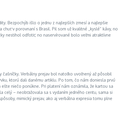
y. Bezpochýb išlo o jednu z najlepších zmesí a najlepšie
chuť v porovnaní s Brasil. Pil som už kvalitné „kyslé“ kávy, no
čky nestihol odfotiť, no naservírované bolo veľmi atraktívne
 čašníčky. Verbálny prejav bol natoľko uvoľnený až pôsobil
ývku, ktorú dali danému artiklu. Po tom, čo nám doniesla prvú
m ešte niečo ponúkne. Pri platení nám oznámila, že kartou sa
dala celý – neobťažovala sa s vydaním jedného centu, sama si
j spôsoby, mimický prejav, ako aj verbálna expresia tomu plne