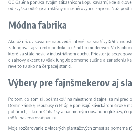
OC Galéria ponúka svojim zákazníkom kopu kaviarní, kde si človek
od zvyšku odlišuje atraktívnym interiérovým dizajnom. Nuž, poďme
Módna fabrika
Ako už názov kaviarne napovedá, interiér sa snaží vyťažiť z indust
zafungoval aj v tomto podniku a učinil ho moderným. Vo Fabbrice
ktoré sa stále nesie v industriálnom duchu. Priestor je segregovaný
dizajnový akcent tu však funguje pomerne slušne a zariadeniu kav
reve to tu ako na čerpacej stanici.
Výbery pre fajnšmekerov aj sla
Po tom, čo som si „pošmakol“ na miestnom dizajne, sa mi pred oč
Dominikánskej republiky či Etiópie ponúkajú kávičkárom široké m
pohároch, s kilom šľahačky a nadmerným obsahom glukózy, čo pr
môže naservírovať panini.
Moje rozčarovanie z viacerých plantážových zmesí sa pomerne rý