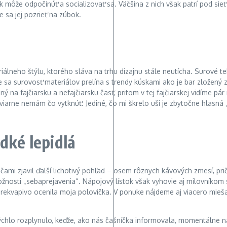
 môže odpočinúť a socializovať sa. Väčšina z nich však patrí pod sieť
 sa jej pozrieť na zúbok.
riálneho štýlu, ktorého sláva na trhu dizajnu stále neutícha. Surové t
 sa surovosť materiálov prelína s trendy kúskami ako je bar zložený 
 na fajčiarsku a nefajčiarsku časť, pritom v tej fajčiarskej vidíme pár
iarne nemám čo vytknúť. Jediné, čo mi škrelo uši je zbytočne hlasná 
dké lepidlá
ami zjavil ďalší lichotivý pohľad – osem rôznych kávových zmesí, prič
ožnosti „sebaprejavenia“. Nápojový lístok však vyhovie aj milovníkom
ekvapivo ocenila moja polovička. V ponuke nájdeme aj viacero miešan
chlo rozplynulo, keďže, ako nás čašníčka informovala, momentálne ná