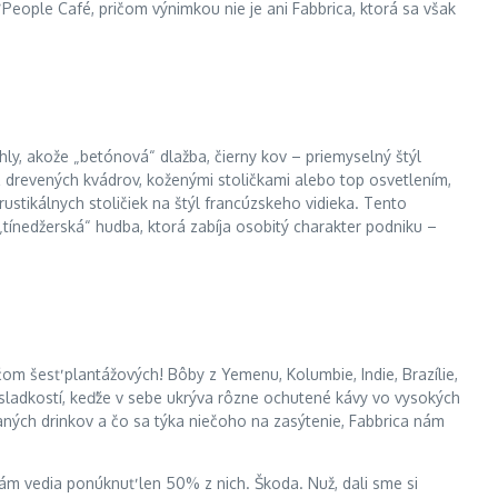
 People Café, pričom výnimkou nie je ani Fabbrica, ktorá sa však
ehly, akože „betónová“ dlažba, čierny kov – priemyselný štýl
z drevených kvádrov, koženými stoličkami alebo top osvetlením,
 rustikálnych stoličiek na štýl francúzskeho vidieka. Tento
„tínedžerská“ hudba, ktorá zabíja osobitý charakter podniku –
om šesť plantážových! Bôby z Yemenu, Kolumbie, Indie, Brazílie,
 sladkostí, keďže v sebe ukrýva rôzne ochutené kávy vo vysokých
ých drinkov a čo sa týka niečoho na zasýtenie, Fabbrica nám
m vedia ponúknuť len 50% z nich. Škoda. Nuž, dali sme si