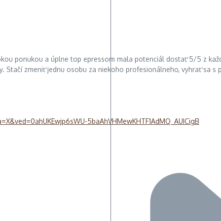
irokou ponukou a úplne top epressom mala potenciál dostať 5/5 z každ
. Stačí zmeniť jednu osobu za niekoho profesionálneho, vyhrať sa s p
&sa=X&ved=0ahUKEwjp6sWU-5baAhVHMewKHTF1AdMQ_AUICigB