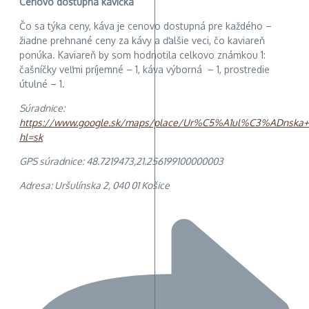
Cenovo dostupná kávička
Čo sa týka ceny, káva je cenovo dostupná pre každého –
žiadne prehnané ceny za kávy a ďalšie veci, čo kaviareň
ponúka. Kaviareň by som hodnotila celkovo známkou 1:
čašníčky veľmi príjemné – 1, káva výborná – 1, prostredie
útulné – 1.
Súradnice:
https://www.google.sk/maps/place/Ur%C5%A1ul%C3%ADnska+436
hl=sk
GPS súradnice: 48.7219473,21.256199100000003
Adresa: Uršulínska 2, 040 01 Košice