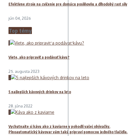
Efektívne stroje na cvičenie pre domácu posilňovňu a dlhodobý rast sily
jún 04, 2026
Top témy
1
Viete, ako pripraviť a podávať kávu?
25. augusta 2023
2
5 najlepších kávových drinkov na leto
28. júna 2022
3
Vychutnajte si kávu ako z kaviarne v pohodlí vašej obývačky.
Plnoautomatický kávovar vám takú pripraví pomocou jedného tlačidla.