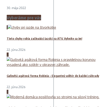
30. mája 2022
Vyberáme pre vás
1
Tieto chyby robia začínajúci jazdci na ATV. Vyhnite sa im!
22. júna 2026
2
Guľovitá agátová forma Robinia – Elegantný solitér do každej záhrady
22. júna 2026
3