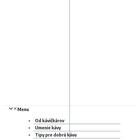
Menu
Od kávičkárov
Umenie kávy
Tipy pre dobrú kávu