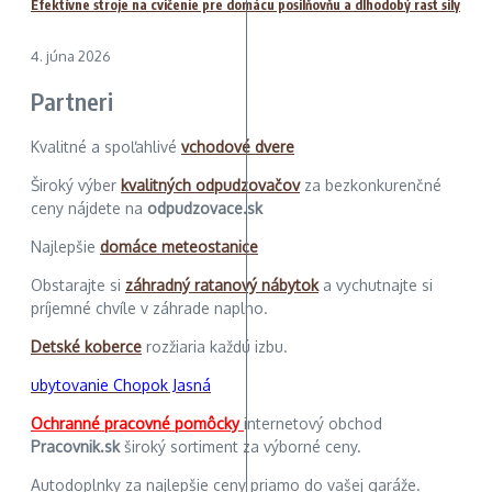
Efektívne stroje na cvičenie pre domácu posilňovňu a dlhodobý rast sily
4. júna 2026
Partneri
Kvalitné a spoľahlivé
vchodové dvere
Široký výber
kvalitných odpudzovačov
za bezkonkurenčné
ceny nájdete na
odpudzovace.sk
Najlepšie
domáce meteostanice
Obstarajte si
záhradný ratanový nábytok
a vychutnajte si
príjemné chvíle v záhrade naplno.
Detské koberce
rozžiaria každú izbu.
ubytovanie Chopok Jasná
Ochranné pracovné pomôcky
internetový obchod
Pracovnik.sk
široký sortiment za výborné ceny.
Autodoplnky za najlepšie ceny priamo do vašej garáže.