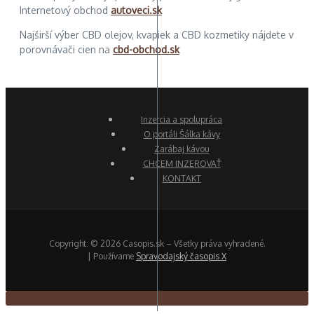
Internetový obchod
autoveci.sk
Najširší výber CBD olejov, kvapiek a CBD kozmetiky nájdete v
porovnávači cien na
cbd-obchod.sk
Inzercia a spolupráca
O portáli Šálka kávy
Zarábaj kávou
CHCEM INZEROVAŤ
KONTAKT
Copyright: © 2026 Casopis.sk – Všetky práva vyhradené.
| Používame
Spravodajský časopis X