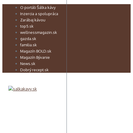
Preskočiť
O portáli Šálka kávy
na
Inzercia a spolupráca
obsah
Zarábaj kávou
top5.sk
wellnessmagazin.sk
gazda.sk
familia.sk
Magazín BOLD.sk
Magazín Bývanie
News.sk
Dobrý recept.sk