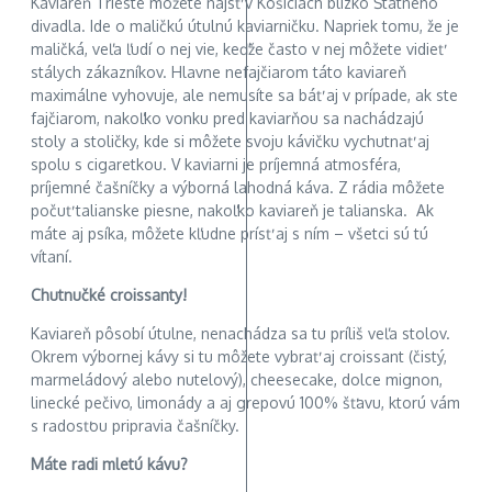
Kaviareň Trieste môžete nájsť v Košiciach blízko Štátneho
divadla. Ide o maličkú útulnú kaviarničku. Napriek tomu, že je
maličká, veľa ľudí o nej vie, keďže často v nej môžete vidieť
stálych zákazníkov. Hlavne nefajčiarom táto kaviareň
maximálne vyhovuje, ale nemusíte sa báť aj v prípade, ak ste
fajčiarom, nakoľko vonku pred kaviarňou sa nachádzajú
stoly a stoličky, kde si môžete svoju kávičku vychutnať aj
spolu s cigaretkou. V kaviarni je príjemná atmosféra,
príjemné čašníčky a výborná lahodná káva. Z rádia môžete
počuť talianske piesne, nakoľko kaviareň je talianska. Ak
máte aj psíka, môžete kľudne prísť aj s ním – všetci sú tú
vítaní.
Chutnučké croissanty!
Kaviareň pôsobí útulne, nenachádza sa tu príliš veľa stolov.
Okrem výbornej kávy si tu môžete vybrať aj croissant (čistý,
marmeládový alebo nutelový), cheesecake, dolce mignon,
linecké pečivo, limonády a aj grepovú 100% šťavu, ktorú vám
s radosťou pripravia čašníčky.
Máte radi mletú kávu?