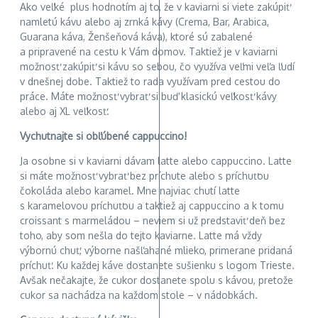
Ako veľké plus hodnotím aj to, že v kaviarni si viete zakúpiť
namletú kávu alebo aj zrnká kávy (Crema, Bar, Arabica,
Guarana káva, Ženšeňová káva), ktoré sú zabalené
a pripravené na cestu k Vám domov. Taktiež je v kaviarni
možnosť zakúpiť si kávu so sebou, čo využíva veľmi veľa ľudí
v dnešnej dobe. Taktiež to rada využívam pred cestou do
práce. Máte možnosť vybrať si buď klasickú veľkosť kávy
alebo aj XL veľkosť.
Vychutnajte si obľúbené cappuccino!
Ja osobne si v kaviarni dávam latte alebo cappuccino. Latte
si máte možnosť vybrať bez príchute alebo s príchuťou
čokoláda alebo karamel. Mne najviac chutí latte
s karamelovou príchuťou a taktiež aj cappuccino a k tomu
croissant s marmeládou – neviem si už predstaviť deň bez
toho, aby som nešla do tejto kaviarne. Latte má vždy
výbornú chuť, výborne našľahané mlieko, primerane pridaná
príchuť. Ku každej káve dostanete sušienku s logom Trieste.
Avšak nečakajte, že cukor dostanete spolu s kávou, pretože
cukor sa nachádza na každom stole – v nádobkách.