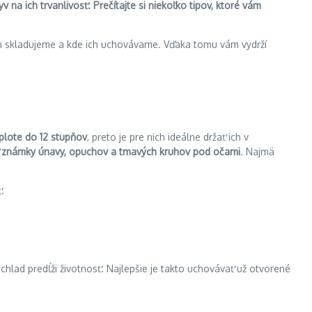
 na ich trvanlivosť. Prečítajte si niekoľko tipov, ktoré vám
 ich skladujeme a kde ich uchovávame. Vďaka tomu vám vydrží
plote do 12 stupňov
, preto je pre nich ideálne držať ich v
 známky únavy, opuchov a tmavých kruhov pod očami
. Najmä
.
 chlad predĺži životnosť. Najlepšie je takto uchovávať už otvorené