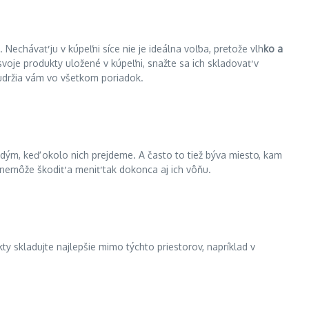
. Nechávať ju v kúpeľni síce nie je ideálna voľba, pretože vlh
ko a
svoje produkty uložené v kúpeľni, snažte sa ich skladovať v
 udržia vám vo všetkom poriadok.
dým, keď okolo nich prejdeme. A často to tiež býva miesto, kam
o nemôže škodiť a meniť tak dokonca aj ich vôňu.
ty skladujte najlepšie mimo týchto priestorov, napríklad v