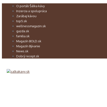
Preskočiť
O portáli Šálka kávy
na
Inzercia a spolupráca
obsah
Zarábaj kávou
top5.sk
wellnessmagazin.sk
gazda.sk
familia.sk
Magazín BOLD.sk
Magazín Bývanie
News.sk
Dobrý recept.sk