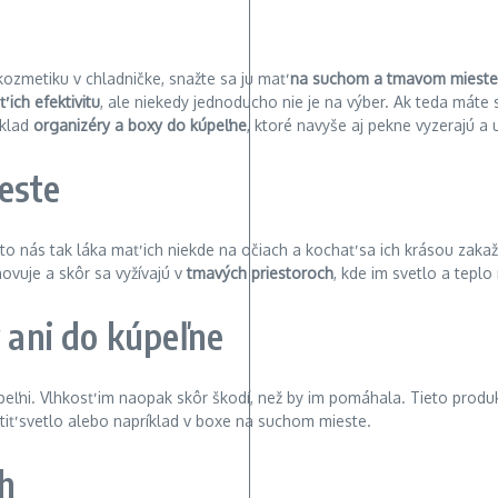
ozmetiku v chladničke, snažte sa ju mať
na suchom a tmavom mieste
 ich efektivitu
, ale niekedy jednoducho nie je na výber. Ak teda máte 
íklad
organizéry a boxy do kúpeľne
, ktoré navyše aj pekne vyzerajú a
este
 nás tak láka mať ich niekde na očiach a kochať sa ich krásou zakaž
vuje a skôr sa vyžívajú v
tmavých priestoroch
, kde im svetlo a tepl
 ani do kúpeľne
peľni. Vlhkosť im naopak skôr škodí, než by im pomáhala. Tieto produk
etiť svetlo alebo napríklad v boxe na suchom mieste.
ch