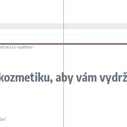
ržala čo najdlhšie?
kozmetiku, aby vám vydrža