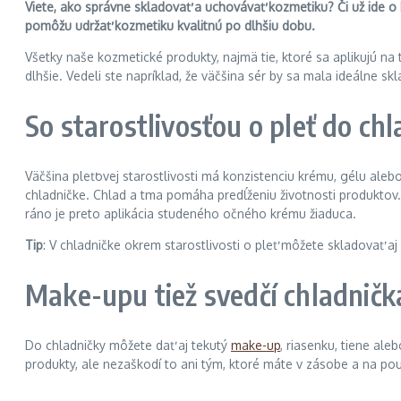
Viete, ako správne skladovať a uchovávať kozmetiku? Či už ide o kr
pomôžu udržať kozmetiku kvalitnú po dlhšiu dobu.
Všetky naše kozmetické produkty, najmä tie, ktoré sa aplikujú na
dlhšie. Vedeli ste napríklad, že väčšina sér by sa mala ideálne sk
So starostlivosťou o pleť do ch
Väčšina pleťovej starostlivosti má konzistenciu krému, gélu ale
chladničke. Chlad a tma pomáha predĺženiu životnosti produktov
ráno je preto aplikácia studeného očného krému žiaduca.
Tip
: V chladničke okrem starostlivosti o pleť môžete skladovať aj
Make-upu tiež svedčí chladničk
Do chladničky môžete dať aj tekutý
make-up
, riasenku, tiene ale
produkty, ale nezaškodí to ani tým, ktoré máte v zásobe a na použ