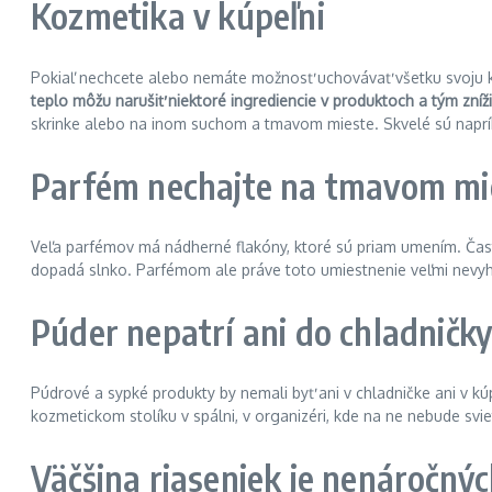
Kozmetika v kúpeľni
Pokiaľ nechcete alebo nemáte možnosť uchovávať všetku svoju k
teplo môžu narušiť niektoré ingrediencie v produktoch a tým znížiť
skrinke alebo na inom suchom a tmavom mieste. Skvelé sú napr
Parfém nechajte na tmavom mi
Veľa parfémov má nádherné flakóny, ktoré sú priam umením. Často
dopadá slnko. Parfémom ale práve toto umiestnenie veľmi nevyho
Púder nepatrí ani do chladničky
Púdrové a sypké produkty by nemali byť ani v chladničke ani v kú
kozmetickom stolíku v spálni, v organizéri, kde na ne nebude svi
Väčšina riaseniek je nenáročný