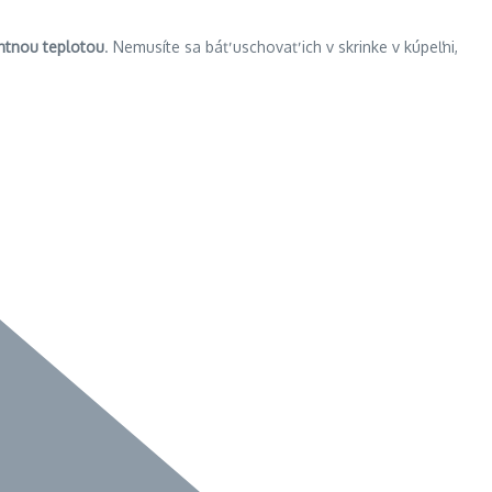
ntnou teplotou
. Nemusíte sa báť uschovať ich v skrinke v kúpeľni,