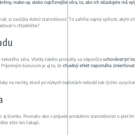
émy, make-up, alebo najrôznejšie séra, to, ako ich skladujete má vplyv
 tvár, si zaslúžia dobrú starostlivosť. To zahŕňa najmä spôsob, akým
ladovať v chladničke?
ladu
bo tekutého séra. Všetky takéto produkty sa odporúča
uchovávať pri te
. Príjemným bonusom je aj to, že
chladivý efekt napomáha zmierňovať
 laky na nechty, ktoré pri nízkych teplotách nebudú tak rýchlo vysychať
a
bo aj lícenku. Rovnako ako v prípade produktov starostlivosti o pleť im
itie ešte len čakajú.