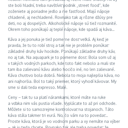
ste boli hladní, treba navštíviť podnik „street food“, kde
zoženiete aj poriadne jedlo a nie fastfood. Majú nápoje
chladené, aj nechladené. Rovnako tak aj rôzne džúsy pre
deti, no aj dospelých. Alkoholické nápoje sú tiež rozmanité.
Okrem toho ponúkajú aj teplé nápoje, kde spadá aj káva…
Káva a jej ponuka je tiež pomerne dosť veľká. Aj keď, je
pravda, že tu to robí stroj a tak nie je problém ponúkať
základné druhy káv hocikde. Ponúkajú základne druhy káv,
no aj tak. Na aquapark je to pomerne dosť. Bola som už aj
v takých vodných parkoch, kde toto fakt nebolo a mali ste
tam iba zalievanú kávu alebo hocičo iné, no len zalievané.
Káva chuťovo bola dobrá. Nebola to moja najlepšia káva, no
ani najhoršia. Bol to taký priemer, ktorý vyhodí kávovar. My
sme si dali teda expresso. Malé.
Ceny – tak tu sa platí náramkami, ktoré máte na ruke
a vďaka nim vás pustia všade. Vyplácate to až pri odchode.
Môžete si to samozrejme kontrolovať na stojanoch. Táto
káva stála takmer tri eurá. No, čo vám na to povedať…
Proste káva, ktorá je vo vodnom parku a vy nemáte na výber
– ak ju teda chcete. Rovnako tak ale treba povedať, že