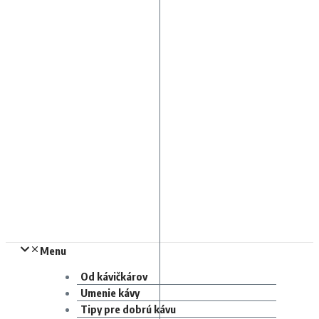
Menu
Od kávičkárov
Umenie kávy
Tipy pre dobrú kávu