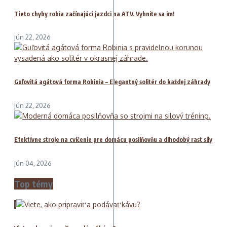
Tieto chyby robia začínajúci jazdci na ATV. Vyhnite sa im!
jún 22, 2026
Guľovitá agátová forma Robinia – Elegantný solitér do každej záhrady
jún 22, 2026
Efektívne stroje na cvičenie pre domácu posilňovňu a dlhodobý rast sily
jún 04, 2026
Top témy
1