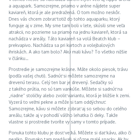
a aquapark. Samozrejme, priamo v aréne nájdete super
kaviareň, ktorá je ale predražená. O tom možno neskôr.
Dnes vás chcem zobrať totiž do tohto aquaparku, ktorý
funguje aj v zime. My sme tam boli v lete, skúsili sme veľa
atrakcii, no pozrieme sa priamo na jednu kaviareň, ktorá sa
nachádza v areály. Táto kaviareň sa volá Beatch klub –
prekvapivo. Nachádza sa pri kurtoch a volejbalových
ihriskách. A ako tam bolo? Akú mali kávu? To všetko nižšie
v článku…
Prostredie je samozrejme krásne. Máte okolo piesok, trávu
(podľa vašej chuti). Sadnúť si môžete samozrejme na
drevenú terasu. Celý ten bar je drevený. Sedačky sú
z takého prútia, no sú tam vankúše. Môžete si sadnúť na
„riadne“ stoličky alebo zvoliť variantu, ktorá je bližšie k zemi.
Vyzerá to veľmi pekne a môže si tam oddýchnuť.
Samozrejme, kávu si môžete zobrať aj so sebou do celého
areálu, takže aj v pohodlí vášho lehatka či deky. Takže
vlastne si prostredie tvoríte vy samy v tomto prípade.
Ponuka tohto klubu je dosť veľká. Môžete si dať kávu, alko či
nealko. Rovnako tam predávali aj rôzne malé snacky. Ak by