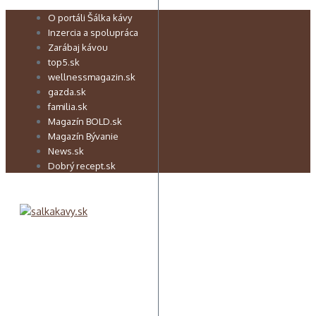
Preskočiť
O portáli Šálka kávy
na
Inzercia a spolupráca
obsah
Zarábaj kávou
top5.sk
wellnessmagazin.sk
gazda.sk
familia.sk
Magazín BOLD.sk
Magazín Bývanie
News.sk
Dobrý recept.sk