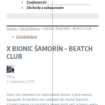
Zaujímavosti
Obchody a nakupovanie
Domov
/
Od kávičkárov
/
X BIONIC ŠAMORÍN – BEATCH CLUB
Od kávičkárov
X BIONIC ŠAMORÍN – BEATCH
CLUB
Od
ja
2. septembra 2019
Dnes vás zoberiem na veľmi pekné miesto. Letné miesto.
Aquapark. Konkrétne vás zoberiem do mesta Šamorín.
V tomto meste sa nachádza okrem iných vecí aj hippo-aréna