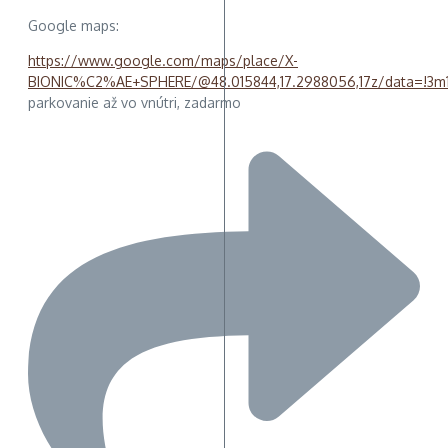
Google maps:
https://www.google.com/maps/place/X-
BIONIC%C2%AE+SPHERE/@48.015844,17.2988056,17z/data=!3m1
parkovanie až vo vnútri, zadarmo