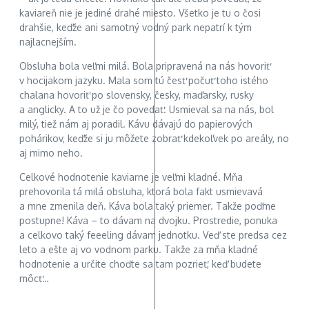
kaviareň nie je jediné drahé miesto. Všetko je tu o čosi
drahšie, keďže ani samotný vodný park nepatrí k tým
najlacnejším.
Obsluha bola veľmi milá. Bola pripravená na nás hovoriť
v hocijakom jazyku. Mala som tú česť počuť toho istého
chalana hovoriť po slovensky, česky, maďarsky, rusky
a anglicky. A to už je čo povedať. Usmieval sa na nás, bol
milý, tiež nám aj poradil. Kávu dávajú do papierových
pohárikov, keďže si ju môžete zobrať kdekoľvek po areály, no
aj mimo neho.
Celkové hodnotenie kaviarne je veľmi kladné. Mňa
prehovorila tá milá obsluha, ktorá bola fakt usmievavá
a mne zmenila deň. Káva bola taký priemer. Takže poďme
postupne! Káva – to dávam na dvojku. Prostredie, ponuka
a celkovo taký feeeling dávam jednotku. Veď ste predsa cez
leto a ešte aj vo vodnom parku. Takže za mňa kladné
hodnotenie a určite choďte sa tam pozrieť, keď budete
môcť…