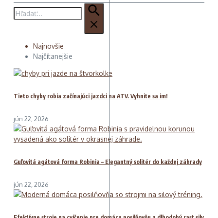
Hľadať:
Najnovšie
Najčítanejšie
Tieto chyby robia začínajúci jazdci na ATV. Vyhnite sa im!
jún 22, 2026
Guľovitá agátová forma Robinia – Elegantný solitér do každej záhrady
jún 22, 2026
Efektívne stroje na cvičenie pre domácu posilňovňu a dlhodobý rast sily