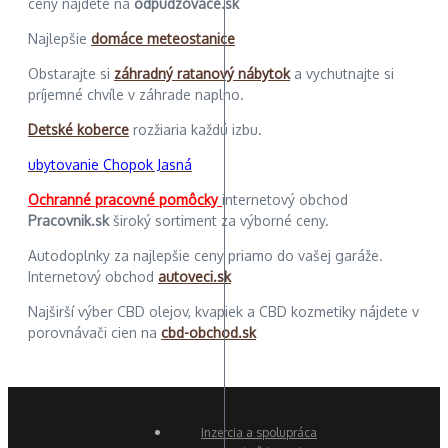
ceny nájdete na
odpudzovace.sk
Najlepšie
domáce meteostanice
Obstarajte si
záhradný ratanový nábytok
a vychutnajte si
príjemné chvíle v záhrade naplno.
Detské koberce
rozžiaria každú izbu.
ubytovanie Chopok Jasná
Ochranné pracovné pomôcky
internetový obchod
Pracovnik.sk
široký sortiment za výborné ceny.
Autodoplnky za najlepšie ceny priamo do vašej garáže.
Internetový obchod
autoveci.sk
Najširší výber CBD olejov, kvapiek a CBD kozmetiky nájdete v
porovnávači cien na
cbd-obchod.sk
Inzercia a spolupráca