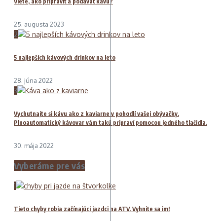
Viete, ako pripraviť a podávať kávu?
25. augusta 2023
2
5 najlepších kávových drinkov na leto
28. júna 2022
3
Vychutnajte si kávu ako z kaviarne v pohodlí vašej obývačky.
Plnoautomatický kávovar vám takú pripraví pomocou jedného tlačidla.
30. mája 2022
Vyberáme pre vás
1
Tieto chyby robia začínajúci jazdci na ATV. Vyhnite sa im!