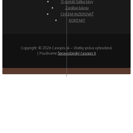
O portáli Šálka kávy
Zarábaj kávou
CHCEM INZEROVAŤ
KONTAKT
Copyright: © 2026 Casopis.sk – Všetky práva vyhradené.
| Používame
Spravodajský časopis X