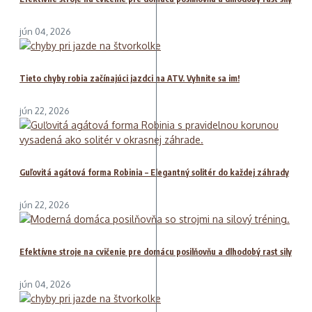
jún 04, 2026
Tieto chyby robia začínajúci jazdci na ATV. Vyhnite sa im!
jún 22, 2026
Guľovitá agátová forma Robinia – Elegantný solitér do každej záhrady
jún 22, 2026
Efektívne stroje na cvičenie pre domácu posilňovňu a dlhodobý rast sily
jún 04, 2026