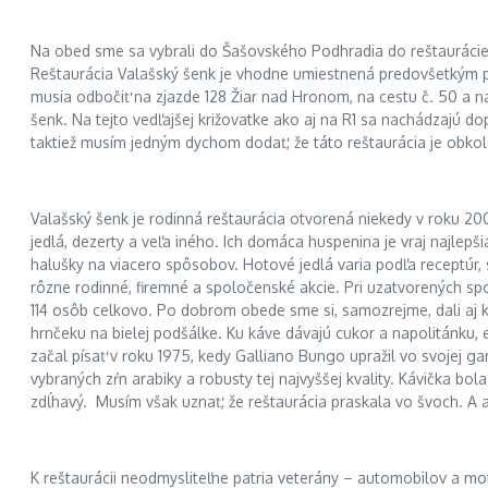
Na obed sme sa vybrali do Šašovského Podhradia do reštauráci
Reštaurácia Valašský šenk je vhodne umiestnená predovšetkým pre
musia odbočiť na zjazde 128 Žiar nad Hronom, na cestu č. 50 a n
šenk. Na tejto vedľajšej križovatke ako aj na R1 sa nachádzajú d
taktiež musím jedným dychom dodať, že táto reštaurácia je obko
Valašský šenk je rodinná reštaurácia otvorená niekedy v roku 20
jedlá, dezerty a veľa iného. Ich domáca huspenina je vraj najlepš
halušky na viacero spôsobov. Hotové jedlá varia podľa receptúr,
rôzne rodinné, firemné a spoločenské akcie. Pri uzatvorených sp
114 osôb celkovo. Po dobrom obede sme si, samozrejme, dali aj
hrnčeku na bielej podšálke. Ku káve dávajú cukor a napolitánku,
začal písať v roku 1975, kedy Galliano Bungo upražil vo svojej 
vybraných zŕn arabiky a robusty tej najvyššej kvality. Kávička bo
zdĺhavý. Musím však uznať, že reštaurácia praskala vo švoch. A a
K reštaurácii neodmysliteľne patria veterány – automobilov a mot