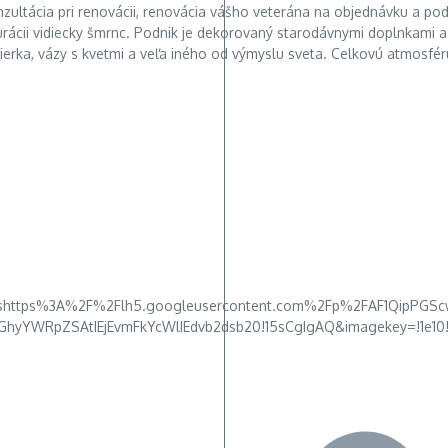
zultácia pri renovácii, renovácia vášho veterána na objednávku a pod
urácii vidiecky šmrnc. Podnik je dekorovaný starodávnymi doplnkami
, vedierka, vázy s kvetmi a veľa iného od výmyslu sveta. Celkovú atm
5!4shttps%3A%2F%2Flh5.googleusercontent.com%2Fp%2FAF1QipPGS
yYWRpZSAtIEjEvmFkYcWlIEdvb2dsb20!15sCgIgAQ&imagekey=!1e10