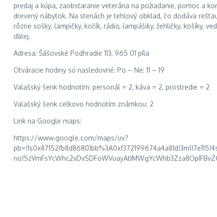
predaj a kúpa, zaobstaranie veterána na požiadanie, pomoc a kon
drevený nábytok. Na stenách je tehlový obklad, čo dodáva rešta
rôzne sošky, lampičky, kočík, rádio, lampášiky, žehličky, košíky
ďalej.
Adresa: Šášovské Podhradie 113, 965 01 píla
Otváracie hodiny sú nasledovné: Po – Ne: 11 – 19
Valašský šenk hodnotím: personál = 2, káva = 2, prostredie = 2
Valašský šenk celkovo hodnotím známkou: 2
Link na Google maps:
https://www.google.com/maps/uv?
pb=!1s0x47152fb8d86801bb%3A0xf372199674a4a81d!3m1!7e11
no!5zVmFsYcWhc2vDvSDFoWVuayAtIMWgYcWhb3Zza8OpIFBvZGh