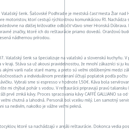
e Valašský šenk. Šašovské Podhradie je mestská časť mesta Žiar na
 motoristov, ktorí cestujú rýchlostnou komunikáciou R1. Nachádza sa 
asledovne na ďalšej križovatke odbočiť vľavo smer Hronská Dúbrava. 
opravné značky, ktoré ich do reštaurácie priamo dovedú. Oranžovú budo
lesená nádhernou prírodou.
07. Valašský šenk sa špecializuje na valašskú a slovenskú kuchyňu. V 
ia v kraji. Stáva sa už akousi pravidelnosťou, že mnohí zákazníci si j
 s akými varili naše staré mamy, a preto sú veľmi obľúbenými medzi 
oločnostiach a individuálnom prestieraní účtujú poplatok podľa počtu 
 kávičku. Vybrali sme si espresso v hodnote 1,50€. Káva bola serví
 ešte mi chýbal pohár s vodou. V reštaurácii pripravujú pravú talia
garáži prvé zrnká kávy. Proces spracovania kávy CAFFÉ GALLIANO sa o
la veľmi chutná a lahodná. Personál bol vcelku milý. Len samotný servi
ni sa nedivím, nakoľko je vážne veľmi pekná.
ocyklov, ktoré sa nachádzajú v areáli reštaurácie. Dokonca vedia posk