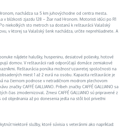
d Hronom, nachádza sa 5 km juhovýchodne od centra mesta.
v blízkosti zjazdu 128 – Žiar nad Hronom. Motoristi idúci po R1
Po niekoľkých sto metroch sa dostanú k reštaurácii Valašský
vu, v ktorej sa Valašský šenk nachádza, určite neprehliadnete. A
ponuke nájdete halušky, huspeninu, desiatové polievky, hotové
u kupujú domov. V reštaurácii radi odporúčajú domáce zemiakové
zákazníkmi. Reštaurácia ponúka možnosť uzavretej spoločnosti na
obsadených miest 1 až 2 eurá na osobu. Kapacita reštaurácie je
rovaná na čiernom podnose v netradičnom modrom plechovom
nsku kávu značky CAFFÉ GALLIANO. Príbeh značky CAFFÉ GALLIANO sa
d tých čias zmodernizoval. Zmesi CAFFÉ GALLIANO sú pripravené z
s od objednania až po donesenia jedla na stôl bol priveľmi
ytnúť niektoré služby, ktoré súvisia s veteránmi ako napríklad: