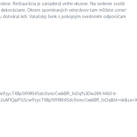
obne. Reštaurácia je zariadená veľmi vkusne. Na sedenie zvolili
 a dekoráciami. Okrem spomínaných veteránov tam môžete uzrieť
osféru dotváral krb. Valašský šenk s pokojným svedomím odporúčam
cw9zycTX8p5I9XKHiSdc0smcCwikBR_1oDq%3Dw284-h160-k-
!2sAF1QipPGScw9zycTX8p5I9XKHiSdc0smcCwikBR_1oDq&hl=sk&sa