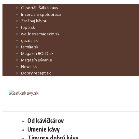
Preskočiť
O portáli Šálka kávy
na
Inzercia a spolupráca
obsah
Zarábaj kávou
top5.sk
wellnessmagazin.sk
gazda.sk
familia.sk
Magazín BOLD.sk
Magazín Bývanie
News.sk
Dobrý recept.sk
Od kávičkárov
Umenie kávy
Tipy pre dobrú kávu