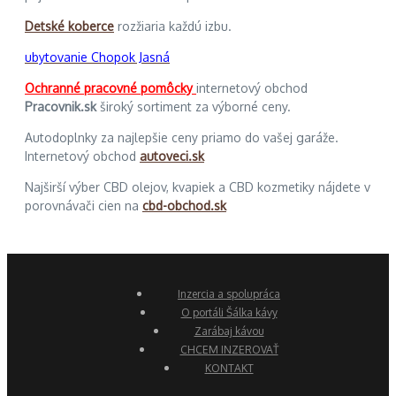
Detské koberce
rozžiaria každú izbu.
ubytovanie Chopok Jasná
Ochranné pracovné pomôcky
internetový obchod
Pracovnik.sk
široký sortiment za výborné ceny.
Autodoplnky za najlepšie ceny priamo do vašej garáže.
Internetový obchod
autoveci.sk
Najširší výber CBD olejov, kvapiek a CBD kozmetiky nájdete v
porovnávači cien na
cbd-obchod.sk
Inzercia a spolupráca
O portáli Šálka kávy
Zarábaj kávou
CHCEM INZEROVAŤ
KONTAKT