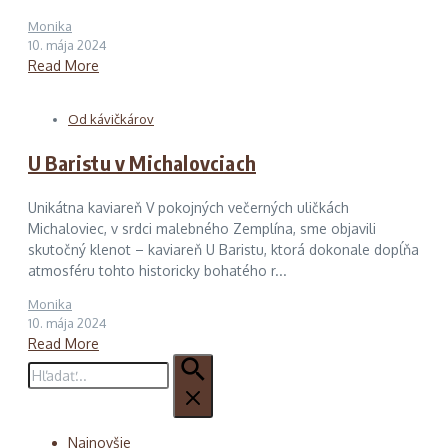
Monika
10. mája 2024
Read More
Od kávičkárov
U Baristu v Michalovciach
Unikátna kaviareň V pokojných večerných uličkách
Michaloviec, v srdci malebného Zemplína, sme objavili
skutočný klenot – kaviareň U Baristu, ktorá dokonale dopĺňa
atmosféru tohto historicky bohatého r...
Monika
10. mája 2024
Read More
Hľadať:
Najnovšie