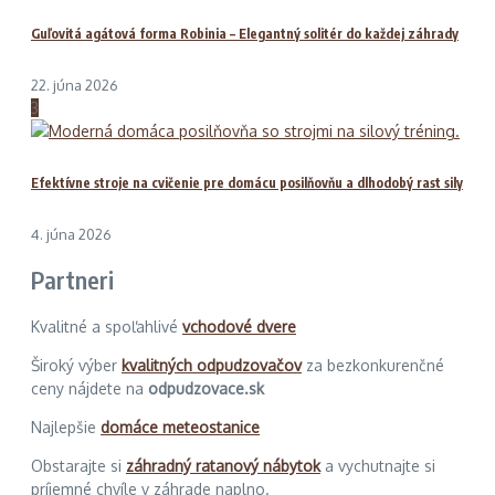
Guľovitá agátová forma Robinia – Elegantný solitér do každej záhrady
22. júna 2026
3
Efektívne stroje na cvičenie pre domácu posilňovňu a dlhodobý rast sily
4. júna 2026
Partneri
Kvalitné a spoľahlivé
vchodové dvere
Široký výber
kvalitných odpudzovačov
za bezkonkurenčné
ceny nájdete na
odpudzovace.sk
Najlepšie
domáce meteostanice
Obstarajte si
záhradný ratanový nábytok
a vychutnajte si
príjemné chvíle v záhrade naplno.