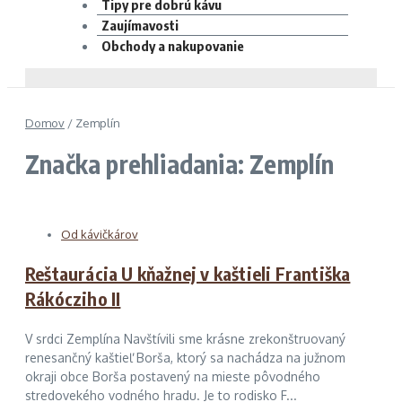
Tipy pre dobrú kávu
Zaujímavosti
Obchody a nakupovanie
Domov
/
Zemplín
Značka prehliadania: Zemplín
Od kávičkárov
Reštaurácia U kňažnej v kaštieli Františka
Rákócziho II
V srdci Zemplína Navštívili sme krásne zrekonštruovaný
renesančný kaštieľ Borša, ktorý sa nachádza na južnom
okraji obce Borša postavený na mieste pôvodného
stredovekého vodného hradu. Je to rodisko F...