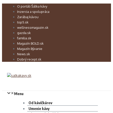
Preskočiť
O portáli Šálka kávy
na
Inzercia a spolupráca
obsah
Zarábaj kávou
top5.sk
wellnessmagazin.sk
gazda.sk
familia.sk
Magazín BOLD.sk
Magazín Bývanie
News.sk
Dobrý recept.sk
Menu
Od kávičkárov
Umenie kávy