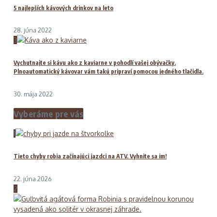
5 najlepších kávových drinkov na leto
28. júna 2022
3
Vychutnajte si kávu ako z kaviarne v pohodlí vašej obývačky.
Plnoautomatický kávovar vám takú pripraví pomocou jedného tlačidla.
30. mája 2022
Vyberáme pre vás
1
Tieto chyby robia začínajúci jazdci na ATV. Vyhnite sa im!
22. júna 2026
2