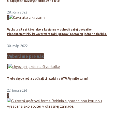
5 najlepších kávových drinkov na leto
28. júna 2022
3
Vychutnajte si kávu ako z kaviarne v pohodlí vašej obývačky.
Plnoautomatický kávovar vám takú pripraví pomocou jedného tlačidla.
30. mája 2022
Vyberáme pre vás
1
Tieto chyby robia začínajúci jazdci na ATV. Vyhnite sa im!
22. júna 2026
2