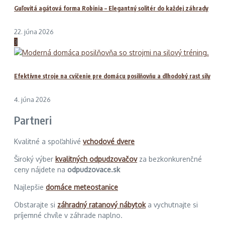
Guľovitá agátová forma Robinia – Elegantný solitér do každej záhrady
22. júna 2026
3
Efektívne stroje na cvičenie pre domácu posilňovňu a dlhodobý rast sily
4. júna 2026
Partneri
Kvalitné a spoľahlivé
vchodové dvere
Široký výber
kvalitných odpudzovačov
za bezkonkurenčné
ceny nájdete na
odpudzovace.sk
Najlepšie
domáce meteostanice
Obstarajte si
záhradný ratanový nábytok
a vychutnajte si
príjemné chvíle v záhrade naplno.