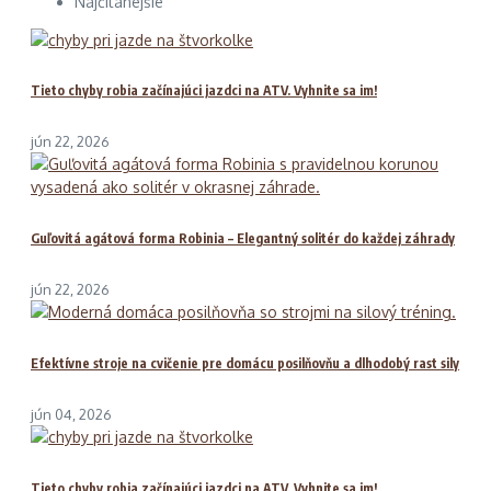
Najčítanejšie
Tieto chyby robia začínajúci jazdci na ATV. Vyhnite sa im!
jún 22, 2026
Guľovitá agátová forma Robinia – Elegantný solitér do každej záhrady
jún 22, 2026
Efektívne stroje na cvičenie pre domácu posilňovňu a dlhodobý rast sily
jún 04, 2026
Tieto chyby robia začínajúci jazdci na ATV. Vyhnite sa im!