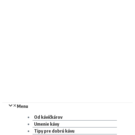
Menu
Od kávičkárov
Umenie kávy
Tipy pre dobrú kávu