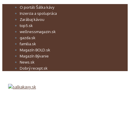
Preskočiť
O portáli Šálka kávy
na
Inzercia a spolupráca
obsah
Zarábaj kávou
top5.sk
wellnessmagazin.sk
gazda.sk
familia.sk
Magazín BOLD.sk
Magazín Bývanie
News.sk
Dobrý recept.sk