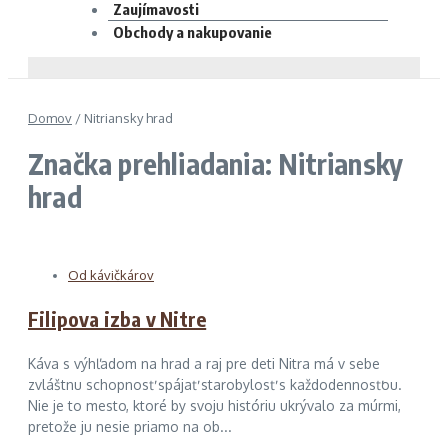
Zaujímavosti
Obchody a nakupovanie
Domov
/
Nitriansky hrad
Značka prehliadania: Nitriansky
hrad
Od kávičkárov
Filipova izba v Nitre
Káva s výhľadom na hrad a raj pre deti Nitra má v sebe
zvláštnu schopnosť spájať starobylosť s každodennosťou.
Nie je to mesto, ktoré by svoju históriu ukrývalo za múrmi,
pretože ju nesie priamo na ob...