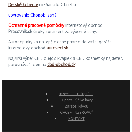
Detské koberce
rozžiaria každú izbu.
ubytovanie Chopok Jasná
Ochranné pracovné pomôcky
internetový obchod
Pracovnik.sk
široký sortiment za výborné ceny.
Autodoplnky za najlepšie ceny priamo do vašej garáže.
Internetový obchod
autoveci.sk
Najširší výber CBD olejov, kvapiek a CBD kozmetiky nájdete v
porovnávači cien na
cbd-obchod.sk
Inzercia a spolupráca
O portáli Šálka kávy
Zarábaj kávou
CHCEM INZEROVAŤ
KONTAKT