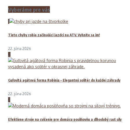
Vyberáme pre vás
1
Tieto chyby robia začínajúci jazdci na ATV. Vyhnite sa im!
22. júna 2026
2
Guľovitá agátová forma Robinia – Elegantný solitér do každej záhrady
22. júna 2026
3
Efektívne stroje na cvičenie pre domácu posilňovňu a dlhodobý rast sily