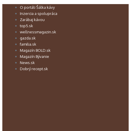
Preskočiť
O portáli Šálka kávy
na
Inzercia a spolupráca
obsah
Zarábaj kávou
top5.sk
wellnessmagazin.sk
gazda.sk
familia.sk
Magazín BOLD.sk
Magazín Bývanie
News.sk
Dobrý recept.sk