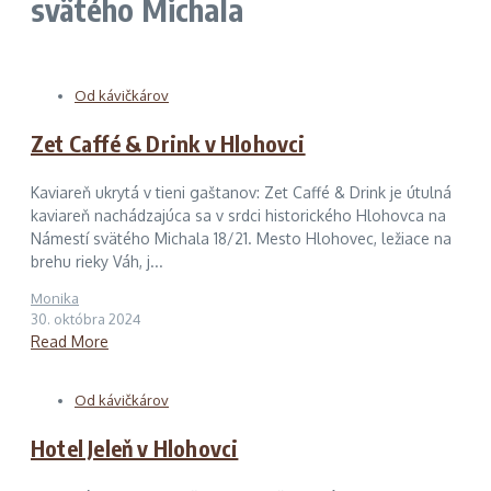
svätého Michala
Od kávičkárov
Zet Caffé & Drink v Hlohovci
Kaviareň ukrytá v tieni gaštanov: Zet Caffé & Drink je útulná
kaviareň nachádzajúca sa v srdci historického Hlohovca na
Námestí svätého Michala 18/21. Mesto Hlohovec, ležiace na
brehu rieky Váh, j...
Monika
30. októbra 2024
Read More
Od kávičkárov
Hotel Jeleň v Hlohovci