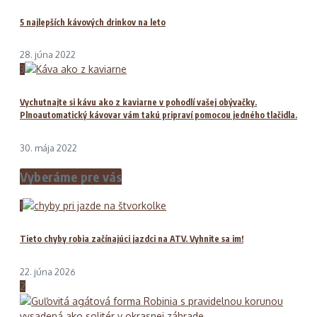
5 najlepších kávových drinkov na leto
28. júna 2022
3
Vychutnajte si kávu ako z kaviarne v pohodlí vašej obývačky.
Plnoautomatický kávovar vám takú pripraví pomocou jedného tlačidla.
30. mája 2022
Vyberáme pre vás
1
Tieto chyby robia začínajúci jazdci na ATV. Vyhnite sa im!
22. júna 2026
2