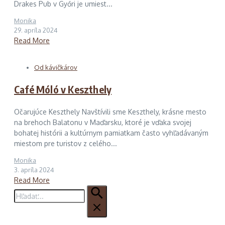
Drakes Pub v Győri je umiest...
Monika
29. apríla 2024
Read More
Od kávičkárov
Café Móló v Keszthely
Očarujúce Keszthely Navštívili sme Keszthely, krásne mesto
na brehoch Balatonu v Maďarsku, ktoré je vďaka svojej
bohatej histórii a kultúrnym pamiatkam často vyhľadávaným
miestom pre turistov z celého...
Monika
3. apríla 2024
Read More
Hľadať: