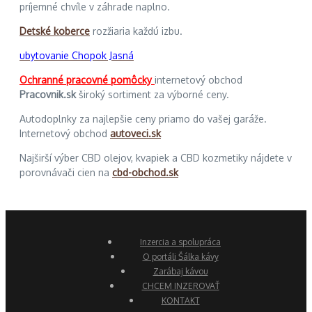
príjemné chvíle v záhrade naplno.
Detské koberce
rozžiaria každú izbu.
ubytovanie Chopok Jasná
Ochranné pracovné pomôcky
internetový obchod
Pracovnik.sk
široký sortiment za výborné ceny.
Autodoplnky za najlepšie ceny priamo do vašej garáže.
Internetový obchod
autoveci.sk
Najširší výber CBD olejov, kvapiek a CBD kozmetiky nájdete v
porovnávači cien na
cbd-obchod.sk
Inzercia a spolupráca
O portáli Šálka kávy
Zarábaj kávou
CHCEM INZEROVAŤ
KONTAKT