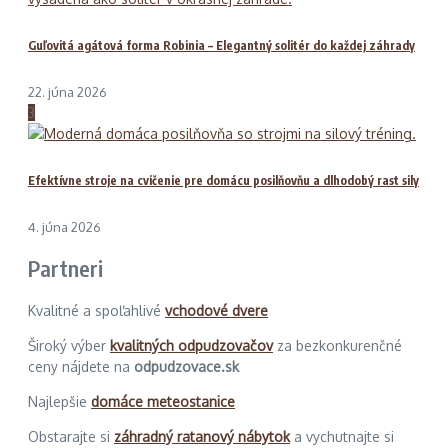
Guľovitá agátová forma Robinia – Elegantný solitér do každej záhrady
22. júna 2026
3
Efektívne stroje na cvičenie pre domácu posilňovňu a dlhodobý rast sily
4. júna 2026
Partneri
Kvalitné a spoľahlivé
vchodové dvere
Široký výber
kvalitných odpudzovačov
za bezkonkurenčné
ceny nájdete na
odpudzovace.sk
Najlepšie
domáce meteostanice
Obstarajte si
záhradný ratanový nábytok
a vychutnajte si