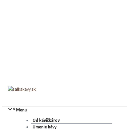
Menu
Od kávičkárov
Umenie kávy