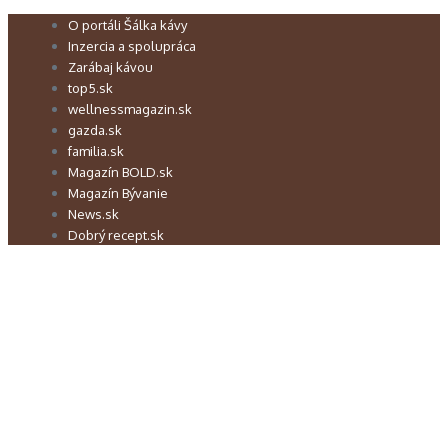
Preskočiť
O portáli Šálka kávy
na
Inzercia a spolupráca
obsah
Zarábaj kávou
top5.sk
wellnessmagazin.sk
gazda.sk
familia.sk
Magazín BOLD.sk
Magazín Bývanie
News.sk
Dobrý recept.sk