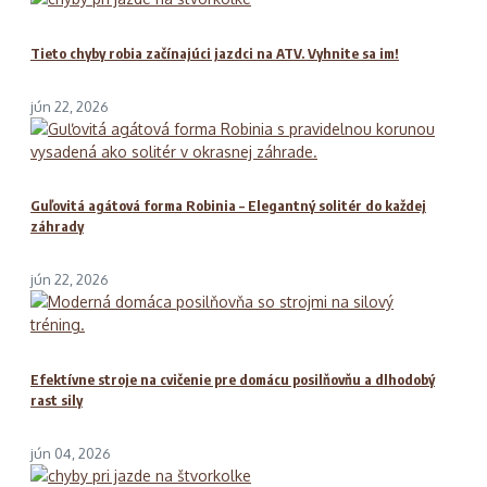
Tieto chyby robia začínajúci jazdci na ATV. Vyhnite sa im!
jún 22, 2026
Guľovitá agátová forma Robinia – Elegantný solitér do každej
záhrady
jún 22, 2026
Efektívne stroje na cvičenie pre domácu posilňovňu a dlhodobý
rast sily
jún 04, 2026