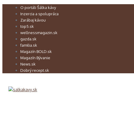
Preskočiť
O portáli Šálka kávy
na
Inzercia a spolupráca
obsah
Zarábaj kávou
top5.sk
wellnessmagazin.sk
gazda.sk
familia.sk
Magazín BOLD.sk
Magazín Bývanie
News.sk
Dobrý recept.sk