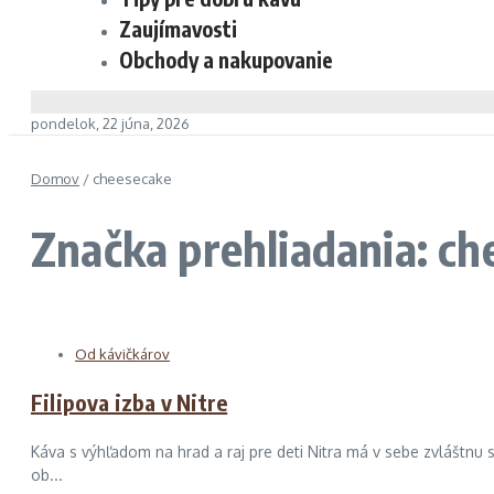
Zaujímavosti
Obchody a nakupovanie
pondelok, 22 júna, 2026
Domov
/
cheesecake
Značka prehliadania: ch
Od kávičkárov
Filipova izba v Nitre
Káva s výhľadom na hrad a raj pre deti Nitra má v sebe zvláštnu 
ob...