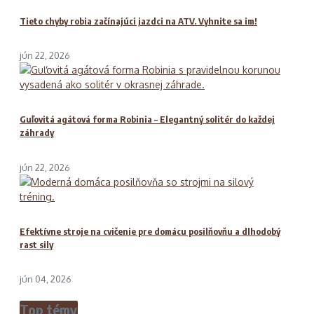
Tieto chyby robia začínajúci jazdci na ATV. Vyhnite sa im!
jún 22, 2026
Guľovitá agátová forma Robinia – Elegantný solitér do každej
záhrady
jún 22, 2026
Efektívne stroje na cvičenie pre domácu posilňovňu a dlhodobý
rast sily
jún 04, 2026
Top témy