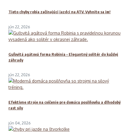
Tieto chyby robia začínajúci jazdci na ATV. Vyhnite sa im!
jún 22, 2026
Guľovitá agátová forma Robinia – Elegantný solitér do každej
záhrady
jún 22, 2026
Efektívne stroje na cvičenie pre domácu posilňovňu a dlhodobý
rast sily
jún 04, 2026