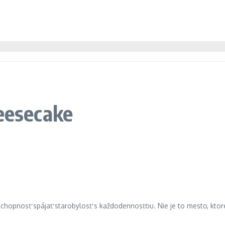
eesecake
schopnosť spájať starobylosť s každodennosťou. Nie je to mesto, ktoré