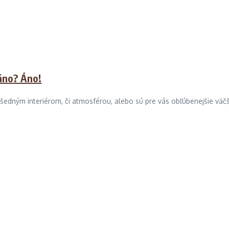
ráno? Áno!
šedným interiérom, či atmosférou, alebo sú pre vás obľúbenejšie väčšie