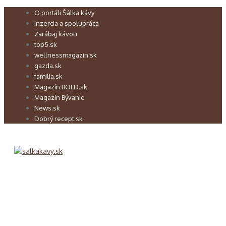
Preskočiť
O portáli Šálka kávy
na
Inzercia a spolupráca
obsah
Zarábaj kávou
top5.sk
wellnessmagazin.sk
gazda.sk
familia.sk
Magazín BOLD.sk
Magazín Bývanie
News.sk
Dobrý recept.sk