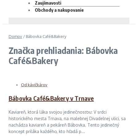
Zaujímavosti
Obchody a nakupovanie
Domov
/
Bábovka Café&Bakery
Značka prehliadania: Bábovka
Café&Bakery
Od kávičkárov
Bábovka Café&Bakery v Trnave
Kaviareň, ktorá láka svojou jedinečnosťou: V srdci
historického mesta Trnava, na malebnej Divadelnej ulici, sa
nachádza kaviareň a pekáreň Bábovka. Tento jedinečný
koncept priláka každého, kto hľadá p...