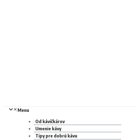
Menu
Od kávičkárov
Umenie kávy
Tipy pre dobrú kávu