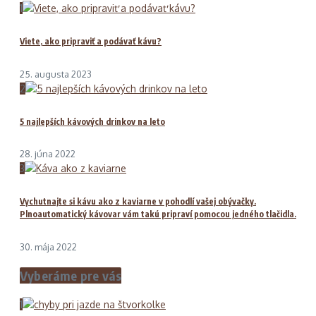
1
Viete, ako pripraviť a podávať kávu?
25. augusta 2023
2
5 najlepších kávových drinkov na leto
28. júna 2022
3
Vychutnajte si kávu ako z kaviarne v pohodlí vašej obývačky.
Plnoautomatický kávovar vám takú pripraví pomocou jedného tlačidla.
30. mája 2022
Vyberáme pre vás
1