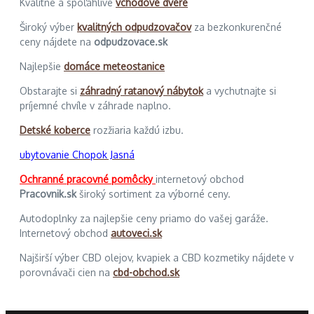
Kvalitné a spoľahlivé
vchodové dvere
Široký výber
kvalitných odpudzovačov
za bezkonkurenčné
ceny nájdete na
odpudzovace.sk
Najlepšie
domáce meteostanice
Obstarajte si
záhradný ratanový nábytok
a vychutnajte si
príjemné chvíle v záhrade naplno.
Detské koberce
rozžiaria každú izbu.
ubytovanie Chopok Jasná
Ochranné pracovné pomôcky
internetový obchod
Pracovnik.sk
široký sortiment za výborné ceny.
Autodoplnky za najlepšie ceny priamo do vašej garáže.
Internetový obchod
autoveci.sk
Najširší výber CBD olejov, kvapiek a CBD kozmetiky nájdete v
porovnávači cien na
cbd-obchod.sk