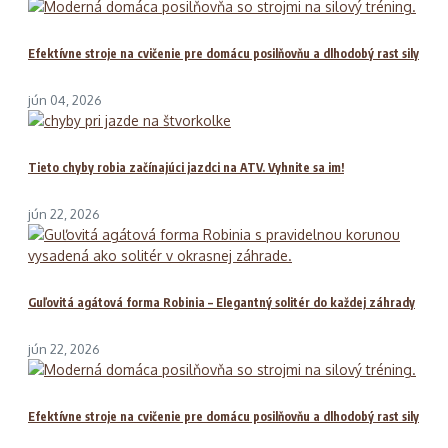
Efektívne stroje na cvičenie pre domácu posilňovňu a dlhodobý rast sily
jún 04, 2026
Tieto chyby robia začínajúci jazdci na ATV. Vyhnite sa im!
jún 22, 2026
Guľovitá agátová forma Robinia – Elegantný solitér do každej záhrady
jún 22, 2026
Efektívne stroje na cvičenie pre domácu posilňovňu a dlhodobý rast sily