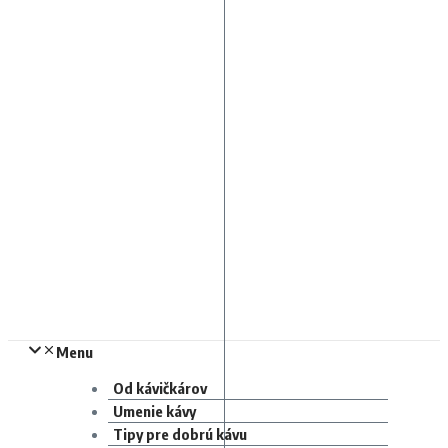
Menu
Od kávičkárov
Umenie kávy
Tipy pre dobrú kávu