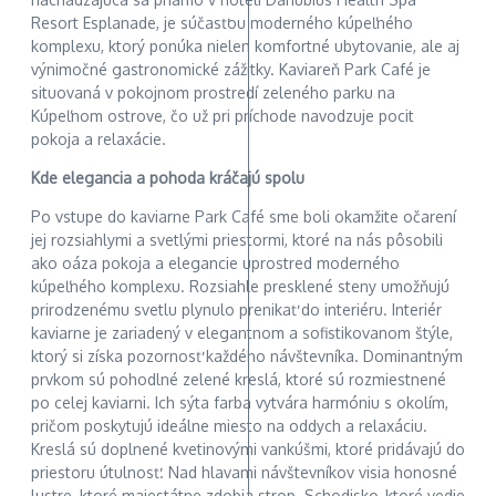
Resort Esplanade, je súčasťou moderného kúpeľného
komplexu, ktorý ponúka nielen komfortné ubytovanie, ale aj
výnimočné gastronomické zážitky. Kaviareň Park Café je
situovaná v pokojnom prostredí zeleného parku na
Kúpeľnom ostrove, čo už pri príchode navodzuje pocit
pokoja a relaxácie.
Kde elegancia a pohoda kráčajú spolu
Po vstupe do kaviarne Park Café sme boli okamžite očarení
jej rozsiahlymi a svetlými priestormi, ktoré na nás pôsobili
ako oáza pokoja a elegancie uprostred moderného
kúpeľného komplexu. Rozsiahle presklené steny umožňujú
prirodzenému svetlu plynulo prenikať do interiéru. Interiér
kaviarne je zariadený v elegantnom a sofistikovanom štýle,
ktorý si získa pozornosť každého návštevníka. Dominantným
prvkom sú pohodlné zelené kreslá, ktoré sú rozmiestnené
po celej kaviarni. Ich sýta farba vytvára harmóniu s okolím,
pričom poskytujú ideálne miesto na oddych a relaxáciu.
Kreslá sú doplnené kvetinovými vankúšmi, ktoré pridávajú do
priestoru útulnosť. Nad hlavami návštevníkov visia honosné
lustre, ktoré majestátne zdobia strop. Schodisko, ktoré vedie