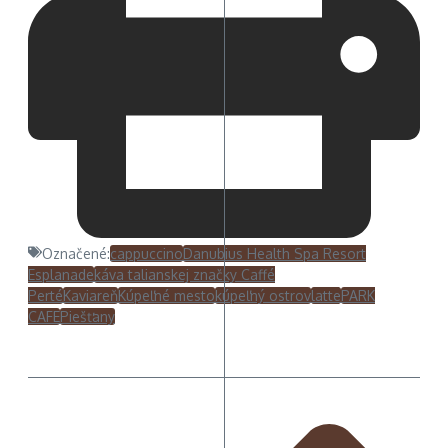
Označené:
cappuccino
Danubius Health Spa Resort
Esplanade
káva talianskej značky Caffé
Perté
Kaviareň
Kúpeľné mesto
kúpeľný ostrov
latte
PARK
CAFE
Piešťany