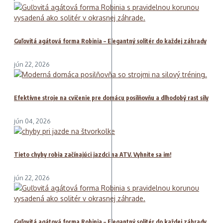
Guľovitá agátová forma Robinia – Elegantný solitér do každej záhrady
jún 22, 2026
Efektívne stroje na cvičenie pre domácu posilňovňu a dlhodobý rast sily
jún 04, 2026
Tieto chyby robia začínajúci jazdci na ATV. Vyhnite sa im!
jún 22, 2026
Guľovitá agátová forma Robinia – Elegantný solitér do každej záhrady