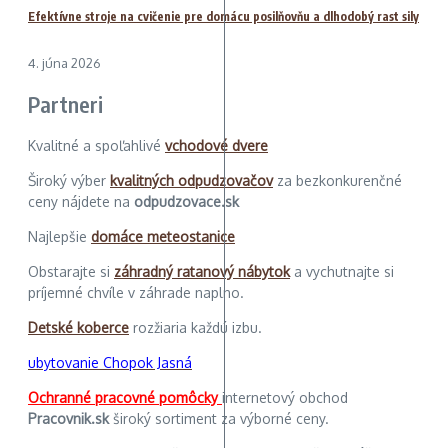
Efektívne stroje na cvičenie pre domácu posilňovňu a dlhodobý rast sily
4. júna 2026
Partneri
Kvalitné a spoľahlivé
vchodové dvere
Široký výber
kvalitných odpudzovačov
za bezkonkurenčné
ceny nájdete na
odpudzovace.sk
Najlepšie
domáce meteostanice
Obstarajte si
záhradný ratanový nábytok
a vychutnajte si
príjemné chvíle v záhrade naplno.
Detské koberce
rozžiaria každú izbu.
ubytovanie Chopok Jasná
Ochranné pracovné pomôcky
internetový obchod
Pracovnik.sk
široký sortiment za výborné ceny.