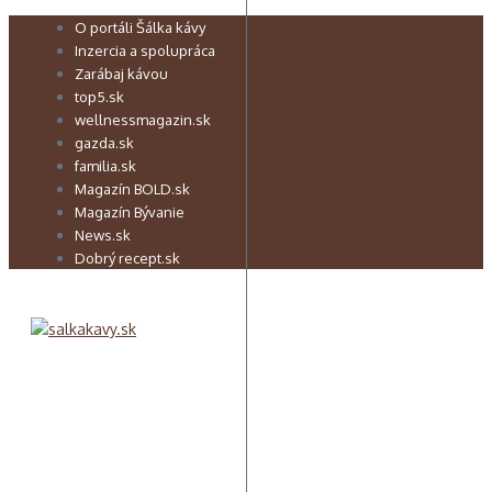
Preskočiť
O portáli Šálka kávy
na
Inzercia a spolupráca
obsah
Zarábaj kávou
top5.sk
wellnessmagazin.sk
gazda.sk
familia.sk
Magazín BOLD.sk
Magazín Bývanie
News.sk
Dobrý recept.sk