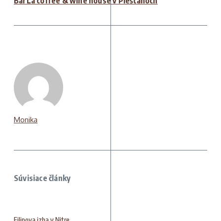
BarLa coffee & wine house v Piešťanoch
Monika
Súvisiace články
Filipova izba v Nitre