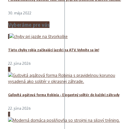
30. mája 2022
Vyberáme pre vás
1
Tieto chyby robia začínajúci jazdci na ATV. Vyhnite sa im!
22. júna 2026
2
Guľovitá agátová forma Robinia – Elegantný solitér do každej záhrady
22. júna 2026
3