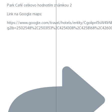
Park Café celkovo hodnotím známkou 2
Link na Google maps:
https://www.google.com/travel/hotels/entity/CgoIipnf3sW
g2lb=2502548%2C2503153%2C4254308%2C4258168%2C42600