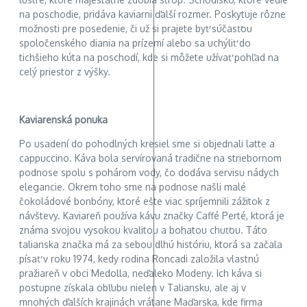
na poschodie, pridáva kaviarni ďalší rozmer. Poskytuje rôzne
možnosti pre posedenie, či už si prajete byť súčasťou
spoločenského diania na prízemí alebo sa uchýliť do
tichšieho kúta na poschodí, kde si môžete užívať pohľad na
celý priestor z výšky.
Kaviarenská ponuka
Po usadení do pohodlných kresiel sme si objednali latte a
cappuccino. Káva bola servírovaná tradične na striebornom
podnose spolu s pohárom vody, čo dodáva servisu nádych
elegancie. Okrem toho sme na podnose našli malé
čokoládové bonbóny, ktoré ešte viac spríjemnili zážitok z
návštevy. Kaviareň používa kávu značky Caffé Perté, ktorá je
známa svojou vysokou kvalitou a bohatou chuťou. Táto
talianska značka má za sebou dlhú históriu, ktorá sa začala
písať v roku 1974, kedy rodina Roncadi založila vlastnú
pražiareň v obci Medolla, neďaleko Modeny. Ich káva si
postupne získala obľubu nielen v Taliansku, ale aj v
mnohých ďalších krajinách vrátane Maďarska, kde firma