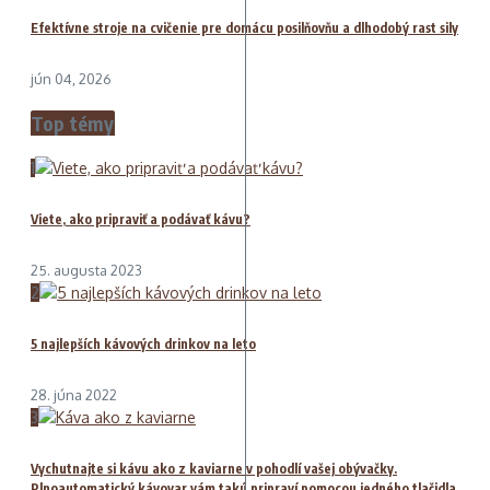
Efektívne stroje na cvičenie pre domácu posilňovňu a dlhodobý rast sily
jún 04, 2026
Top témy
1
Viete, ako pripraviť a podávať kávu?
25. augusta 2023
2
5 najlepších kávových drinkov na leto
28. júna 2022
3
Vychutnajte si kávu ako z kaviarne v pohodlí vašej obývačky.
Plnoautomatický kávovar vám takú pripraví pomocou jedného tlačidla.