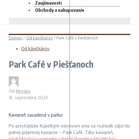
Zaujímavosti
Obchody a nakupovanie
Domov
/
Od kávičkárov
/
Park Café v Piešťanoch
Od kávičkárov
Park Café v Piešťanoch
Od
Monika
18. septembra 2024
Kaviareň zasadená v parku:
Po prechádzke Kúpeľným ostrovom sme sa rozhodli zájsť do
jednej príjemnej kaviarne – Park Café. Táto kaviareň,
nachádzajúca sa priamo v hoteli Danubius Health Spa