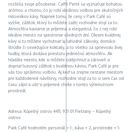
rozšírila svoje pôsobenie. Caffé Perté sa vyznačuje bohatou
arómou a chuťou, čo ju robí ideálnou voľbou pre skutočných
milovníkov kávy. Napriek tomu, že ceny v Park Café sú
vyššie, zážitok, ktorý tu môžete zažiť, rozhodne stojí za to.
Atmosféra kaviarne je príjemná a elegantná, čo z nej robí
ideálne miesto na spestrenie všedných dní. Okrem kvalitnej
kávy si tu môžete vychutnať aj lahodné zákusky, domáce
štrúdle či osviežujúce koktaily, a to všetko za sprievodu živej
hudby, ktorá dodáva priestoru jedinečnú atmosféru. Ak
hľadáte miesto, kde si môžete oddýchnuť a zároveň si
dopriať luxusný zážitok s kvalitnou kávou, Park Café je pre
vás tou správnou voľbou. Aj keď sa zrejme nestane miestom
pre každodenné návštevy, rozhodne stojí za to si sem čas od
času zájsť a užiť si príjemné chvíle v tomto výnimočnom
prostredí.
Adresa: Kúpeľný ostrov 4411, 921 01 Piešťany – Kúpeľný
ostrov
Park Café hodnotím: personál = 1-, káva = 2, prostredie = 1-