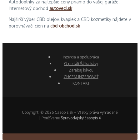
Autodoplnky za najlepšie ceny priamo do vašej garáže.
Internetový obchod
autoveci.sk
Najširší výber CBD olejov, kvapiek a CBD kozmetiky nájdete v
porovnávači cien na
cbd-obchod.sk
Inzercia a spolupráca
O portáli Šálka kávy
Zarábaj kávou
CHCEM INZEROVAŤ
KONTAKT
Copyright: © 2026 Casopis.sk – Všetky práva vyhradené.
| Používame
Spravodajský časopis X