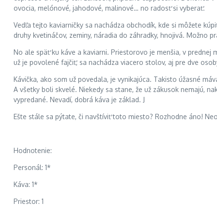
ovocia, melónové, jahodové, malinové… no radosť si vyberať.
Vedľa tejto kaviarničky sa nachádza obchodík, kde si môžete kúp
druhy kvetináčov, zeminy, náradia do záhradky, hnojivá. Možno p
No ale späť ku káve a kaviarni. Priestorovo je menšia, v prednej m
už je povolené fajčiť, sa nachádza viacero stolov, aj pre dve osoby
Kávička, ako som už povedala, je vynikajúca. Takisto úžasné mávaj
A všetky boli skvelé. Niekedy sa stane, že už zákusok nemajú, n
vypredané. Nevadí, dobrá káva je základ. J
Ešte stále sa pýtate, či navštíviť toto miesto? Rozhodne áno! Neoľ
Hodnotenie:
Personál: 1*
Káva: 1*
Priestor: 1