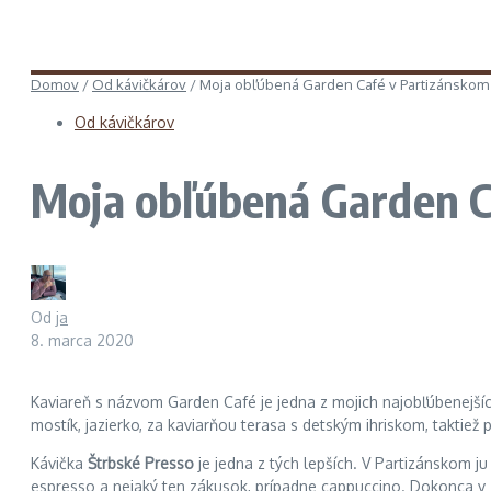
Domov
/
Od kávičkárov
/
Moja obľúbená Garden Café v Partizánskom
Od kávičkárov
Moja obľúbená Garden C
Od
ja
8. marca 2020
Kaviareň s názvom Garden Café je jedna z mojich najobľúbenejších
mostík, jazierko, za kaviarňou terasa s detským ihriskom, taktiež
Kávička
Štrbské Presso
je jedna z tých lepších. V Partizánskom j
espresso a nejaký ten zákusok, prípadne cappuccino. Dokonca v 