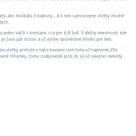
 kvety ako muškáty či kaktusy… A k nim samozrejme všetky možné
dych.
 jeden väčší s kreslami, cca pre 6-8 ľudí. V ďalšej miestnosti, kde
e je zase pár stolov a už vyššie spomínané ihrisko pre deti.
si všetky, pretože v tejto kaviarni som bola už najmenej 20x.
robené mňamky, čomu zodpovedá aj to, že sú už navečer niekedy