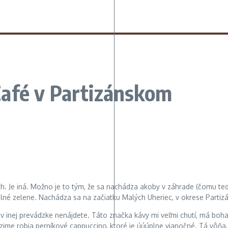
afé v Partizánskom
. Je iná. Možno je to tým, že sa nachádza akoby v záhrade (čomu teda
 plné zelene. Nachádza sa na začiatku Malých Uheriec, v okrese Partiz
u v inej prevádzke nenájdete. Táto značka kávy mi veľmi chutí, má boh
zime robia perníkové cappuccino, ktoré je úúúplne vianočné. Tá vôňa