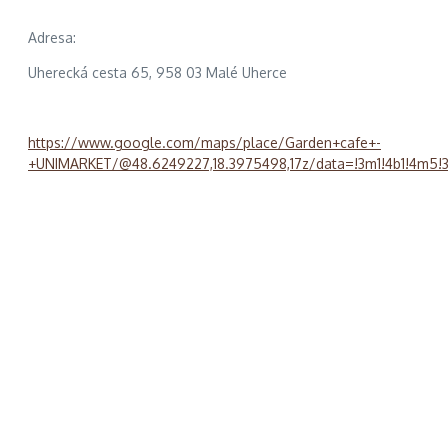
Adresa:
Uherecká cesta 65, 958 03 Malé Uherce
https://www.google.com/maps/place/Garden+cafe+-
+UNIMARKET/@48.6249227,18.3975498,17z/data=!3m1!4b1!4m5