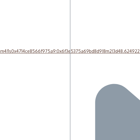
!3m4!1s0x4714ce8566f975a9:0x6f3e5375a69bd8d9!8m2!3d48.624922