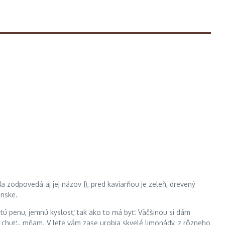
 zodpovedá aj jej názov J), pred kaviarňou je zeleň, drevený
ánske.
atú penu, jemnú kyslosť, tak ako to má byť. Väčšinou si dám
, chuť… mňam. V lete vám zase urobia skvelé limonády, z rôzneho