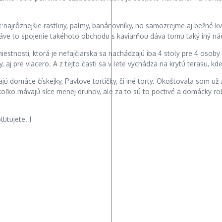
iť najrôznejšie rastliny, palmy, banánovníky, no samozrejme aj bežné
ráve to spojenie takéhoto obchodu s kaviarňou dáva tomu taký iný ná
iestnosti, ktorá je nefajčiarska sa nachádzajú iba 4 stoly pre 4 osoby a
, aj pre viacero. A z tejto časti sa v lete vychádza na krytú terasu, kd
ú domáce čískejky, Pavlove tortičky, či iné torty. Okoštovala som už a
akoľko mávajú síce menej druhov, ale za to sú to poctivé a domácky 
utujete. J