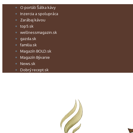
Preskočiť
O portáli Šálka kávy
na
Inzercia a spolupráca
obsah
Zarábaj kávou
top5.sk
wellnessmagazin.sk
gazda.sk
familia.sk
Magazín BOLD.sk
Magazín Bývanie
News.sk
Dobrý recept.sk