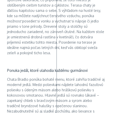
obľúbeným cieľom turistov a cyklistov. Terasa chaty je
ďalšou kapitolou sama o sebe. S výhľadom na husté lesy,
kde sa môžete nadýchnuť čerstvého vzduchu, ponúka
možnosť posedieť si vonku a vychutnať si nápoje či jedlo
priamo v lone prírody. Drevené stoly a stoličky sú
jednoducho zariadené, no zároveň útulné. Na každom stole
je umiestnená drobná rastlina v kvetináči, čo dotvára
príjemnú estetiku tohto miesta. Posedenie na terase je
ideálne najmä počas letných dní, keď vás obklopí svieža
zeleň a pokojné ticho lesa.
Ponuka jedál, ktoré ulahodia každému gurmánovi
Chata Bradlo ponúka bohaté menu, ktoré zahŕňa tradičné aj
moderné jedlá. Medzi polievkami nájdete lahodnú fazuľovú
polievku s údeným mäsom alebo hráškovú polievku s
kokosovou smotanou. Hlavné jedlá sú rovnako lákavé –
zapekaný chlieb s bravčovým mäsom a syrom alebo
tradičné bryndzové halušky s opečenou slaninou.
Nezabudnuteľné sú aj sladké pochúťky, ako lievance s