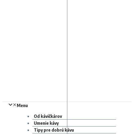
Menu
Od kávičkárov
Umenie kávy
Tipy pre dobrú kávu