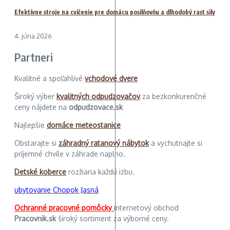
Efektívne stroje na cvičenie pre domácu posilňovňu a dlhodobý rast sily
4. júna 2026
Partneri
Kvalitné a spoľahlivé
vchodové dvere
Široký výber
kvalitných odpudzovačov
za bezkonkurenčné
ceny nájdete na
odpudzovace.sk
Najlepšie
domáce meteostanice
Obstarajte si
záhradný ratanový nábytok
a vychutnajte si
príjemné chvíle v záhrade naplno.
Detské koberce
rozžiaria každú izbu.
ubytovanie Chopok Jasná
Ochranné pracovné pomôcky
internetový obchod
Pracovnik.sk
široký sortiment za výborné ceny.