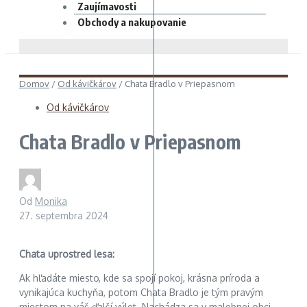
Zaujímavosti
Obchody a nakupovanie
Domov
/
Od kávičkárov
/
Chata Bradlo v Priepasnom
Od kávičkárov
Chata Bradlo v Priepasnom
Od
Monika
27. septembra 2024
Chata uprostred lesa:
Ak hľadáte miesto, kde sa spojí pokoj, krásna príroda a
vynikajúca kuchyňa, potom Chata Bradlo je tým pravým
miestom na váš ďalší výlet. Nachádza sa v malebnej obci