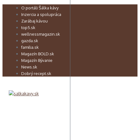
Preskočiť
O portáli Šálka kávy
na
Inzercia a spolupráca
obsah
Zarábaj kávou
top5.sk
wellnessmagazin.sk
gazda.sk
familia.sk
Magazín BOLD.sk
Magazín Bývanie
News.sk
Dobrý recept.sk