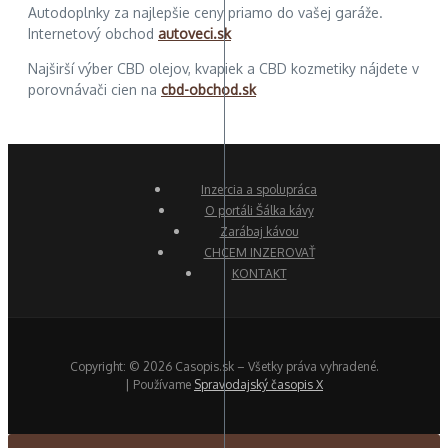
Autodoplnky za najlepšie ceny priamo do vašej garáže.
Internetový obchod
autoveci.sk
Najširší výber CBD olejov, kvapiek a CBD kozmetiky nájdete v
porovnávači cien na
cbd-obchod.sk
Inzercia a spolupráca
O portáli Šálka kávy
Zarábaj kávou
CHCEM INZEROVAŤ
KONTAKT
Copyright: © 2026 Casopis.sk – Všetky práva vyhradené.
| Používame
Spravodajský časopis X