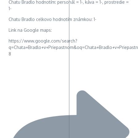
Chatu Bradlo hodnotím: personál = 1-, káva = 1-, prostredie =
1-
Chatu Bradlo celkovo hodnotím známkou: 1-
Link na Google maps:
https://www.google.com/search?
q=Chata+Bradlo+v+Priepastnom&oq=Chata+Bradlo+v+Priepastn
8