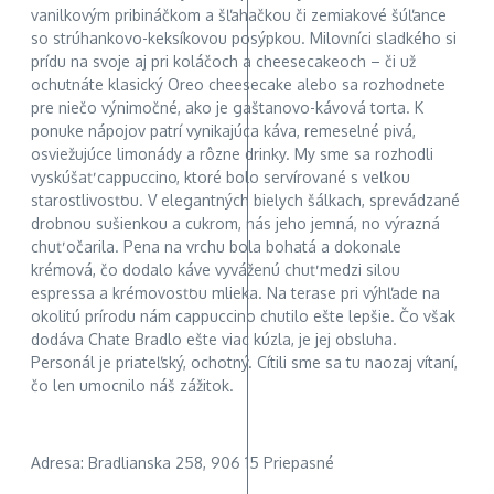
vanilkovým pribináčkom a šľahačkou či zemiakové šúľance
so strúhankovo-keksíkovou posýpkou. Milovníci sladkého si
prídu na svoje aj pri koláčoch a cheesecakeoch – či už
ochutnáte klasický Oreo cheesecake alebo sa rozhodnete
pre niečo výnimočné, ako je gaštanovo-kávová torta. K
ponuke nápojov patrí vynikajúca káva, remeselné pivá,
osviežujúce limonády a rôzne drinky. My sme sa rozhodli
vyskúšať cappuccino, ktoré bolo servírované s veľkou
starostlivosťou. V elegantných bielych šálkach, sprevádzané
drobnou sušienkou a cukrom, nás jeho jemná, no výrazná
chuť očarila. Pena na vrchu bola bohatá a dokonale
krémová, čo dodalo káve vyváženú chuť medzi silou
espressa a krémovosťou mlieka. Na terase pri výhľade na
okolitú prírodu nám cappuccino chutilo ešte lepšie. Čo však
dodáva Chate Bradlo ešte viac kúzla, je jej obsluha.
Personál je priateľský, ochotný. Cítili sme sa tu naozaj vítaní,
čo len umocnilo náš zážitok.
Adresa: Bradlianska 258, 906 15 Priepasné