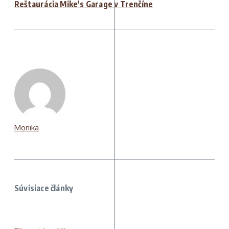
Reštaurácia Mike’s Garage v Trenčíne
Monika
Súvisiace články