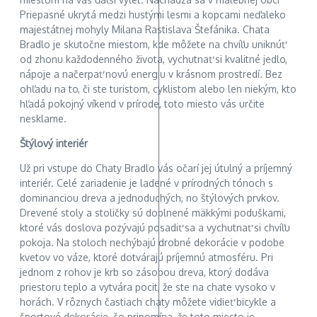
Priepasné ukrytá medzi hustými lesmi a kopcami neďaleko
majestátnej mohyly Milana Rastislava Štefánika. Chata
Bradlo je skutočne miestom, kde môžete na chvíľu uniknúť
od zhonu každodenného života, vychutnať si kvalitné jedlo,
nápoje a načerpať novú energiu v krásnom prostredí. Bez
ohľadu na to, či ste turistom, cyklistom alebo len niekým, kto
hľadá pokojný víkend v prírode, toto miesto vás určite
nesklame.
Štýlový interiér
Už pri vstupe do Chaty Bradlo vás očarí jej útulný a príjemný
interiér. Celé zariadenie je ladené v prírodných tónoch s
dominanciou dreva a jednoduchých, no štýlových prvkov.
Drevené stoly a stoličky sú doplnené mäkkými poduškami,
ktoré vás doslova pozývajú posadiť sa a vychutnať si chvíľu
pokoja. Na stoloch nechýbajú drobné dekorácie v podobe
kvetov vo váze, ktoré dotvárajú príjemnú atmosféru. Pri
jednom z rohov je krb so zásobou dreva, ktorý dodáva
priestoru teplo a vytvára pocit, že ste na chate vysoko v
horách. V rôznych častiach chaty môžete vidieť bicykle a
športové dekorácie, čo pripomína, že toto miesto je