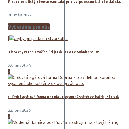
Plnoautomatický kávovar vám takú pripraví pomocou jedného tlačidla.
30. mája 2022
Vyberáme pre vás
1
Tieto chyby robia začínajúci jazdci na ATV. Vyhnite sa im!
22. júna 2026
2
Guľovitá agátová forma Robinia – Elegantný solitér do každej záhrady
22. júna 2026
3