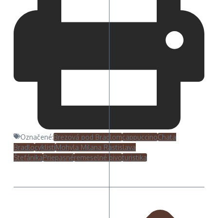
Označené:
Brezová pod Bradlom
cappuccino
Chata
Bradlo
cyklisti
Mohyla Milana Rastislava
Štefánika
Priepasné
remeselné pivo
turistika