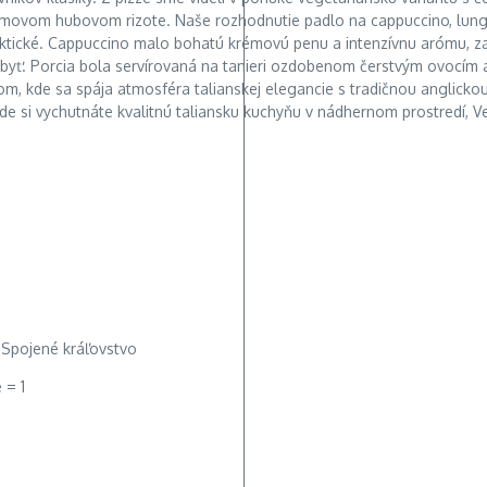
rémovom hubovom rizote. Naše rozhodnutie padlo na cappuccino, lung
raktické. Cappuccino malo bohatú krémovú penu a intenzívnu arómu, z
byť. Porcia bola servírovaná na tanieri ozdobenom čerstvým ovocím 
, kde sa spája atmosféra talianskej elegancie s tradičnou anglickou 
, kde si vychutnáte kvalitnú taliansku kuchyňu v nádhernom prostredí,
 Spojené kráľovstvo
 = 1