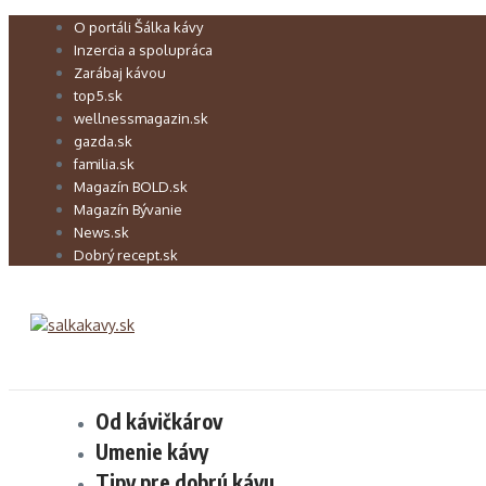
Preskočiť
O portáli Šálka kávy
na
Inzercia a spolupráca
obsah
Zarábaj kávou
top5.sk
wellnessmagazin.sk
gazda.sk
familia.sk
Magazín BOLD.sk
Magazín Bývanie
News.sk
Dobrý recept.sk
Od kávičkárov
Umenie kávy
Tipy pre dobrú kávu