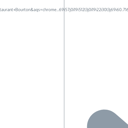
aurant+Bourton&aqs=chrome..69i57j0i19i512l3j0i19i22i30l3j69i60.7