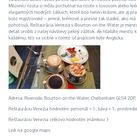
Milovníci rizota si môžu pochutnať na rizote s lososom alebo k
elegantných modrých šálkach, ktoré boli nielen krásne, ale aj p
bolo majstrovské – jemné, krémové a presne tak sladké, ako má 
pohotová. Reštaurácia Venezia v Bourton-on-the-Water je miestom
detail urobili z našej návštevy pekný zážitok. Ak hľadáte miesto
každému, kto sa ocitne v tomto očarujúcom kúte Anglicka.
Adresa: Riverside, Bourton-on-the-Water, Cheltenham GL54 2DP,
Reštauráciu Venezia hodnotím: personál = 1-, káva = 1-, prostredie
Reštauráciu Venezia celkovo hodnotím známkou: 1-
Link na google maps: