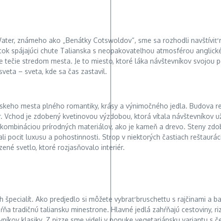
r, známeho ako „Benátky Cotswoldov“, sme sa rozhodli navštíviť reš
itok spájajúci chute Talianska s neopakovateľnou atmosférou anglic
 tečie stredom mesta. Je to miesto, ktoré láka návštevníkov svojou 
sveta – sveta, kde sa čas zastavil.
ianskeho mesta plného romantiky, krásy a výnimočného jedla. Budova 
. Vchod je zdobený kvetinovou výzdobou, ktorá vítala návštevníkov už z
s kombináciou prírodných materiálov, ako je kameň a drevo. Steny zdob
li pocit luxusu a pohostinnosti. Strop v niektorých častiach reštaurá
né svetlo, ktoré rozjasňovalo interiér.
ch špecialít. Ako predjedlo si môžete vybrať bruschettu s rajčinami a
a tradičnú taliansku minestrone. Hlavné jedlá zahŕňajú cestoviny, riz
níkov klasiky. Z pizze sme videli v ponuke vegetariánsku variantu s 