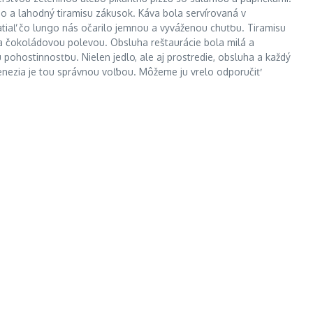
o a lahodný tiramisu zákusok. Káva bola servírovaná v
atiaľ čo lungo nás očarilo jemnou a vyváženou chuťou. Tiramisu
a čokoládovou polevou. Obsluha reštaurácie bola milá a
pohostinnosťou. Nielen jedlo, ale aj prostredie, obsluha a každý
 Venezia je tou správnou voľbou. Môžeme ju vrelo odporučiť