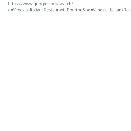
https://www.google.com/search?
q=Venezia+Italian+Restaurant+Bourton&oq=Venezia+Italian+Rest