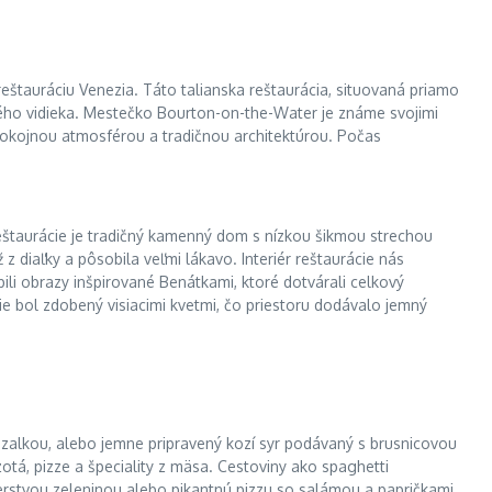
tauráciu Venezia. Táto talianska reštaurácia, situovaná priamo
kého vidieka. Mestečko Bourton-on-the-Water je známe svojimi
pokojnou atmosférou a tradičnou architektúrou. Počas
reštaurácie je tradičný kamenný dom s nízkou šikmou strechou
 diaľky a pôsobila veľmi lákavo. Interiér reštaurácie nás
ili obrazy inšpirované Benátkami, ktoré dotvárali celkový
cie bol zdobený visiacimi kvetmi, čo priestoru dodávalo jemný
 bazalkou, alebo jemne pripravený kozí syr podávaný s brusnicovou
otá, pizze a špeciality z mäsa. Cestoviny ako spaghetti
čerstvou zeleninou alebo pikantnú pizzu so salámou a papričkami.