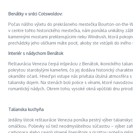
Benátky v srdci Cotswoldov:
Počas nášho výletu do prekrásneho mestečka Bourton-on-the-Wate
v centre tohto historického mestečka, nám ponúkla unikátny záž
kamennými mostami preklenujúcimi rieku Windrush, ktorá pokojne
prechádzky jeho uličkami máte pocit, akoby ste vstúpili do iného 
Interiér s nádychom Benátok
Reštaurácia Venezia čerpá inšpiráciu z Benátok, ikonického tal
pokrytou starobylými kameňmi, čo jej dodáva historický charakter
okamžite očaril. Hneď pri vstupe nás privítala útulná atmosféra 
taliansky dojem. Na stenách boli police s vínami, ktoré navodzova
romantický nádych. Okrem toho, vysoké okná vpúšťali dnu prirodze
Talianska kuchyňa
Jedálny lístok reštaurácie Venezia ponúka pestrý výber taliansky
omáčkou. Polievky sú tiež neodmysliteľnou súčasťou – výber zahŕň
carbonara alebo ravioli plnené špenátom a ricottou potešia milov