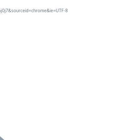
16j0j7&sourceid=chrome&ie=UTF-8