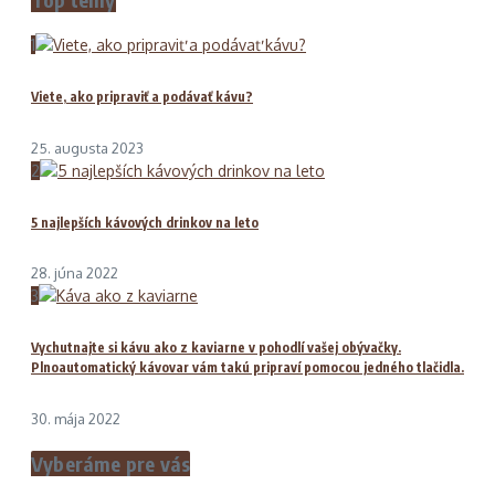
1
Viete, ako pripraviť a podávať kávu?
25. augusta 2023
2
5 najlepších kávových drinkov na leto
28. júna 2022
3
Vychutnajte si kávu ako z kaviarne v pohodlí vašej obývačky.
Plnoautomatický kávovar vám takú pripraví pomocou jedného tlačidla.
30. mája 2022
Vyberáme pre vás