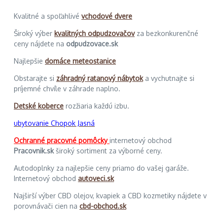
Kvalitné a spoľahlivé
vchodové dvere
Široký výber
kvalitných odpudzovačov
za bezkonkurenčné
ceny nájdete na
odpudzovace.sk
Najlepšie
domáce meteostanice
Obstarajte si
záhradný ratanový nábytok
a vychutnajte si
príjemné chvíle v záhrade naplno.
Detské koberce
rozžiaria každú izbu.
ubytovanie Chopok Jasná
Ochranné pracovné pomôcky
internetový obchod
Pracovnik.sk
široký sortiment za výborné ceny.
Autodoplnky za najlepšie ceny priamo do vašej garáže.
Internetový obchod
autoveci.sk
Najširší výber CBD olejov, kvapiek a CBD kozmetiky nájdete v
porovnávači cien na
cbd-obchod.sk