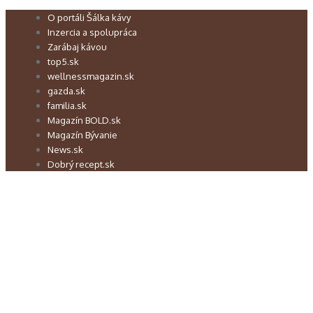
Preskočiť
O portáli Šálka kávy
na
Inzercia a spolupráca
obsah
Zarábaj kávou
top5.sk
wellnessmagazin.sk
gazda.sk
familia.sk
Magazín BOLD.sk
Magazín Bývanie
News.sk
Dobrý recept.sk