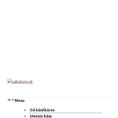
Menu
Od kávičkárov
Umenie kávy