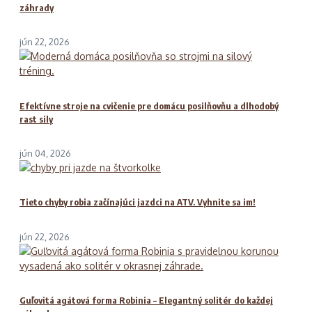
záhrady
jún 22, 2026
Efektívne stroje na cvičenie pre domácu posilňovňu a dlhodobý
rast sily
jún 04, 2026
Tieto chyby robia začínajúci jazdci na ATV. Vyhnite sa im!
jún 22, 2026
Guľovitá agátová forma Robinia – Elegantný solitér do každej