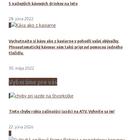
5 najlepších kávových drinkov na leto
28. júna 2022
3
Vychutnajte si kávu ako z kaviarne v pohodlí vašej obývačky.
Plnoautomatický kávovar vám takú pripraví pomocou jedného
tlačidla.
30. mája 2022
Vyberáme pre vás
1
Tieto chyby robia začínajúci jazdci na ATV. Vyhnite sa im!
22. júna 2026
2