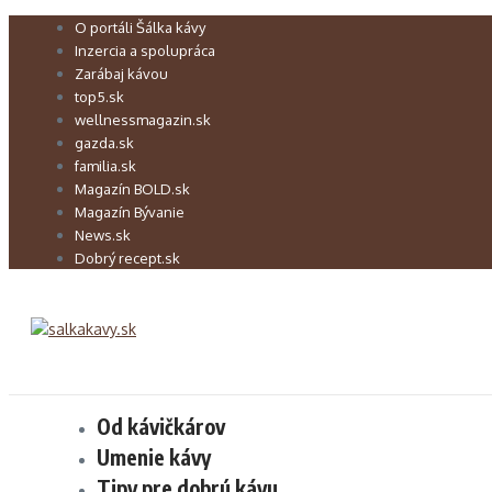
Preskočiť
O portáli Šálka kávy
na
Inzercia a spolupráca
obsah
Zarábaj kávou
top5.sk
wellnessmagazin.sk
gazda.sk
familia.sk
Magazín BOLD.sk
Magazín Bývanie
News.sk
Dobrý recept.sk
Od kávičkárov
Umenie kávy
Tipy pre dobrú kávu