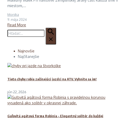
Malebný vidiek Pri návšteve Zemplínskej Šíravy časť Kaluža sme n
miestom,...
Monika
9. mája 2024
Read More
Hľadať:
Najnovšie
Najčítanejšie
Tieto chyby robia začínajúci jazdci na ATV. Vyhnite sa im!
jún 22, 2026
Guľovitá agátová forma Robinia – Elegantný solitér do každej