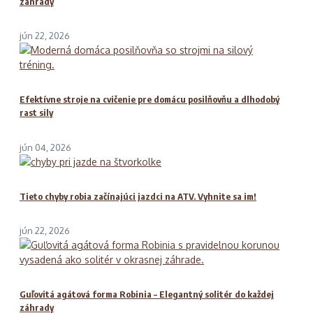
záhrady
jún 22, 2026
Efektívne stroje na cvičenie pre domácu posilňovňu a dlhodobý
rast sily
jún 04, 2026
Tieto chyby robia začínajúci jazdci na ATV. Vyhnite sa im!
jún 22, 2026
Guľovitá agátová forma Robinia – Elegantný solitér do každej
záhrady