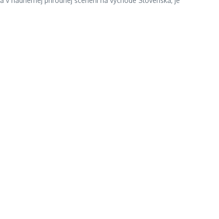
a v nádhernej prírodnej scenérii na východe Slovenska, je