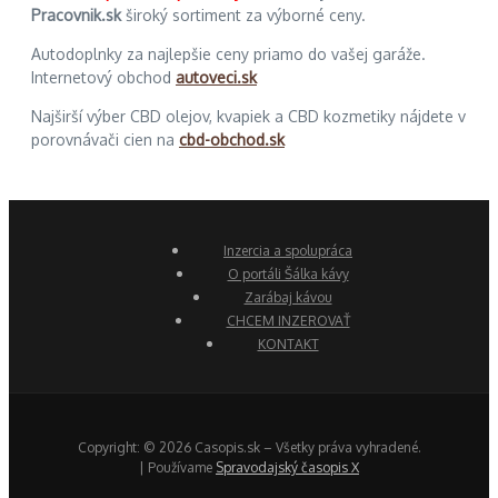
Pracovnik.sk
široký sortiment za výborné ceny.
Autodoplnky za najlepšie ceny priamo do vašej garáže.
Internetový obchod
autoveci.sk
Najširší výber CBD olejov, kvapiek a CBD kozmetiky nájdete v
porovnávači cien na
cbd-obchod.sk
Inzercia a spolupráca
O portáli Šálka kávy
Zarábaj kávou
CHCEM INZEROVAŤ
KONTAKT
Copyright: © 2026 Casopis.sk – Všetky práva vyhradené.
| Používame
Spravodajský časopis X