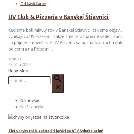
Od kávičkárov
UV Club & Pizzeria v Banskej Štiavnici
Keď sme boli minulý rok v Banskej Štiavnici, tak sme objavili
vynikajúcu UV Pizzeriu. Takže sme teraz presne vedeli, kam
sa pôjdeme navečerať. UV Pizzeria sa nachádza trochu ďalej
od centra na Robotní...
Monika
23. júla 2020
Read More
Hľadať:
Najnovšie
Najčítanejšie
Tieto chyby robia začínajúci jazdci na ATV. Vyhnite sa im!