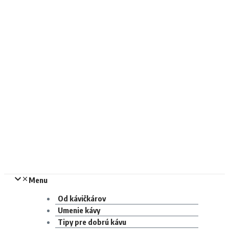
Menu
Od kávičkárov
Umenie kávy
Tipy pre dobrú kávu