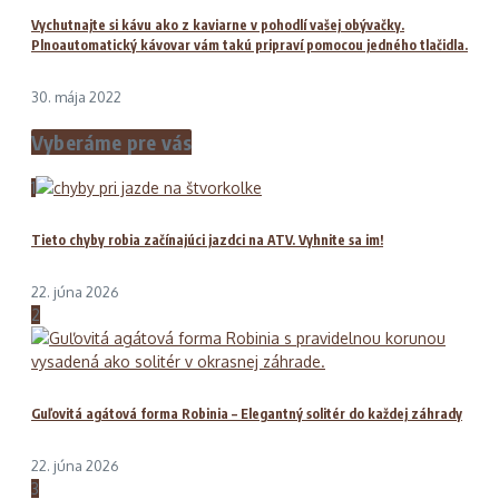
Vychutnajte si kávu ako z kaviarne v pohodlí vašej obývačky.
Plnoautomatický kávovar vám takú pripraví pomocou jedného tlačidla.
30. mája 2022
Vyberáme pre vás
1
Tieto chyby robia začínajúci jazdci na ATV. Vyhnite sa im!
22. júna 2026
2
Guľovitá agátová forma Robinia – Elegantný solitér do každej záhrady
22. júna 2026
3