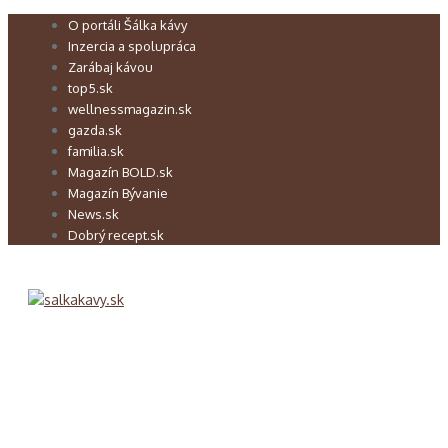
Preskočiť
O portáli Šálka kávy
na
Inzercia a spolupráca
obsah
Zarábaj kávou
top5.sk
wellnessmagazin.sk
gazda.sk
familia.sk
Magazín BOLD.sk
Magazín Bývanie
News.sk
Dobrý recept.sk