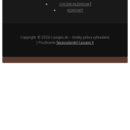
CHCEM INZEROVAŤ
KONTAKT
Copyright: © 2026 Casopis.sk – Všetky práva vyhradené.
| Používame
Spravodajský časopis X