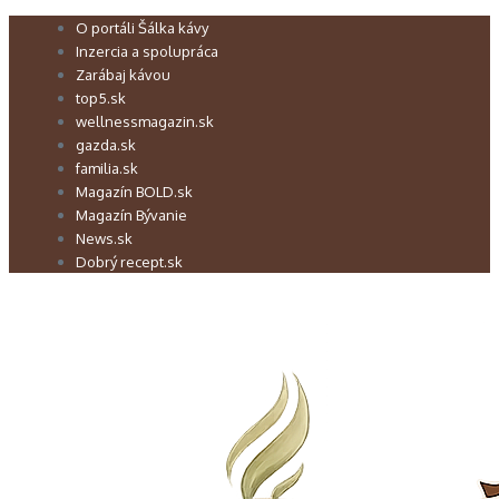
Preskočiť
O portáli Šálka kávy
na
Inzercia a spolupráca
obsah
Zarábaj kávou
top5.sk
wellnessmagazin.sk
gazda.sk
familia.sk
Magazín BOLD.sk
Magazín Bývanie
News.sk
Dobrý recept.sk