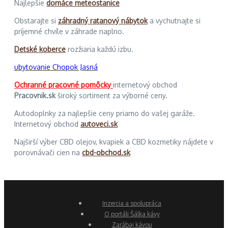
Najlepšie
domáce meteostanice
Obstarajte si
záhradný ratanový nábytok
a vychutnajte si
príjemné chvíle v záhrade naplno.
Detské koberce
rozžiaria každú izbu.
ubytovanie Chopok Jasná
Ochranné pracovné pomôcky
internetový obchod
Pracovnik.sk
široký sortiment za výborné ceny.
Autodoplnky za najlepšie ceny priamo do vašej garáže.
Internetový obchod
autoveci.sk
Najširší výber CBD olejov, kvapiek a CBD kozmetiky nájdete v
porovnávači cien na
cbd-obchod.sk
Inzercia a spolupráca
O portáli Šálka kávy
Zarábaj kávou