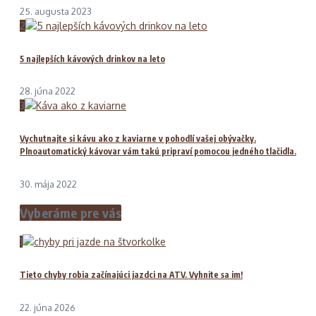
25. augusta 2023
2
5 najlepších kávových drinkov na leto
28. júna 2022
3
Vychutnajte si kávu ako z kaviarne v pohodlí vašej obývačky.
Plnoautomatický kávovar vám takú pripraví pomocou jedného tlačidla.
30. mája 2022
Vyberáme pre vás
1
Tieto chyby robia začínajúci jazdci na ATV. Vyhnite sa im!
22. júna 2026