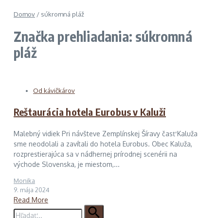
Domov
/
súkromná pláž
Značka prehliadania: súkromná
pláž
Od kávičkárov
Reštaurácia hotela Eurobus v Kaluži
Malebný vidiek Pri návšteve Zemplínskej Šíravy časť Kaluža
sme neodolali a zavítali do hotela Eurobus. Obec Kaluža,
rozprestierajúca sa v nádhernej prírodnej scenérii na
východe Slovenska, je miestom,...
Monika
9. mája 2024
Read More
Hľadať: