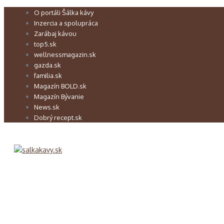
Preskočiť
O portáli Šálka kávy
na
Inzercia a spolupráca
obsah
Zarábaj kávou
top5.sk
wellnessmagazin.sk
gazda.sk
familia.sk
Magazín BOLD.sk
Magazín Bývanie
News.sk
Dobrý recept.sk