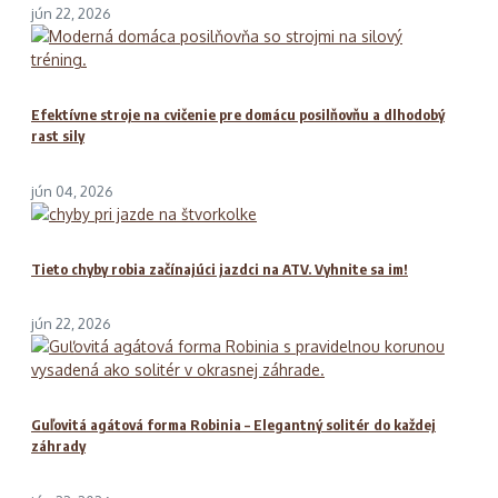
jún 22, 2026
Efektívne stroje na cvičenie pre domácu posilňovňu a dlhodobý
rast sily
jún 04, 2026
Tieto chyby robia začínajúci jazdci na ATV. Vyhnite sa im!
jún 22, 2026
Guľovitá agátová forma Robinia – Elegantný solitér do každej
záhrady