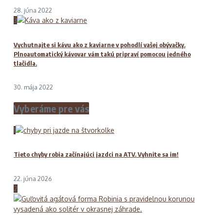
28. júna 2022
3
Vychutnajte si kávu ako z kaviarne v pohodlí vašej obývačky.
Plnoautomatický kávovar vám takú pripraví pomocou jedného
tlačidla.
30. mája 2022
Vyberáme pre vás
1
Tieto chyby robia začínajúci jazdci na ATV. Vyhnite sa im!
22. júna 2026
2