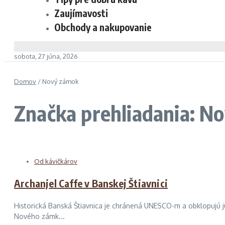
Zaujímavosti
Obchody a nakupovanie
sobota, 27 júna, 2026
Domov
/
Nový zámok
Značka prehliadania: N
Od kávičkárov
Archanjel Caffe v Banskej Štiavnici
Historická Banská Štiavnica je chránená UNESCO-m a obklopujú 
Nového zámk...