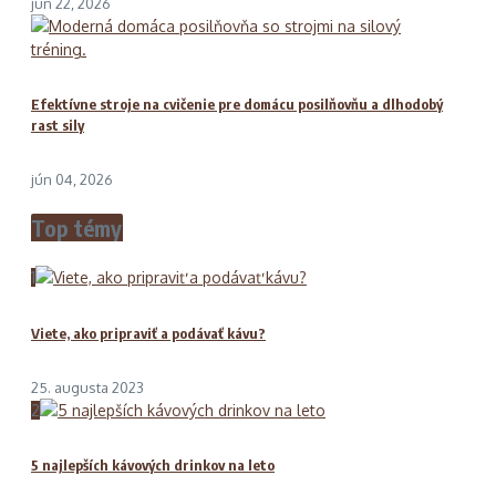
jún 22, 2026
Efektívne stroje na cvičenie pre domácu posilňovňu a dlhodobý
rast sily
jún 04, 2026
Top témy
1
Viete, ako pripraviť a podávať kávu?
25. augusta 2023
2
5 najlepších kávových drinkov na leto