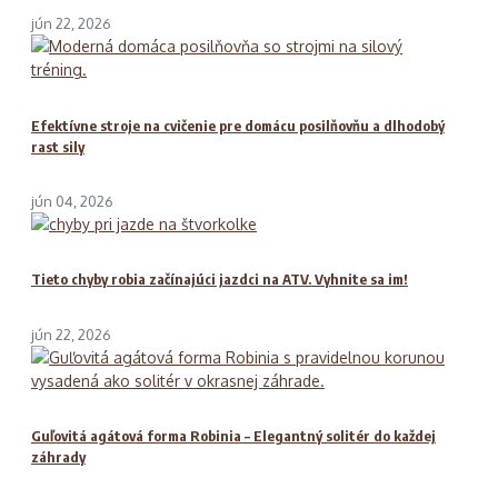
jún 22, 2026
Efektívne stroje na cvičenie pre domácu posilňovňu a dlhodobý
rast sily
jún 04, 2026
Tieto chyby robia začínajúci jazdci na ATV. Vyhnite sa im!
jún 22, 2026
Guľovitá agátová forma Robinia – Elegantný solitér do každej
záhrady