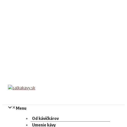
Menu
Od kávičkárov
Umenie kávy