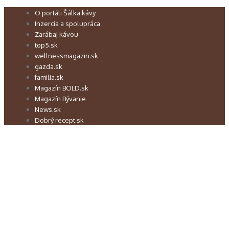
Preskočiť
O portáli Šálka kávy
na
Inzercia a spolupráca
obsah
Zarábaj kávou
top5.sk
wellnessmagazin.sk
gazda.sk
familia.sk
Magazín BOLD.sk
Magazín Bývanie
News.sk
Dobrý recept.sk