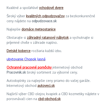
Kvalitné a spoľahlivé
vchodové dvere
Široký výber
kvalitných odpudzovačov
za bezkonkurenčné
ceny nájdete na
odpudzovace.sk
Najlepšie
domáce meteostanice
Obstarajte si
záhradný ratanový nábytok
a vychutnajte si
príjemné chvíle v záhrade naplno.
Detské koberce
rozžiaria každú izbu.
ubytovanie Chopok Jasná
Ochranné pracovné pomôcky
internetový obchod
Pracovnik.sk
široký sortiment za výborné ceny.
Autodoplnky za najlepšie ceny priamo do vašej garáže.
Internetový obchod
autoveci.sk
Najširší výber CBD olejov, kvapiek a CBD kozmetiky nájdete v
porovnávači cien na
cbd-obchod.sk