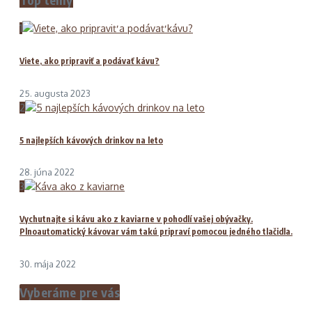
1
Viete, ako pripraviť a podávať kávu?
25. augusta 2023
2
5 najlepších kávových drinkov na leto
28. júna 2022
3
Vychutnajte si kávu ako z kaviarne v pohodlí vašej obývačky.
Plnoautomatický kávovar vám takú pripraví pomocou jedného tlačidla.
30. mája 2022
Vyberáme pre vás