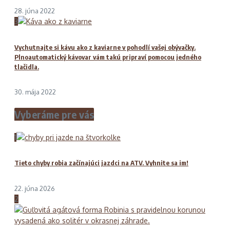
28. júna 2022
3
Vychutnajte si kávu ako z kaviarne v pohodlí vašej obývačky.
Plnoautomatický kávovar vám takú pripraví pomocou jedného
tlačidla.
30. mája 2022
Vyberáme pre vás
1
Tieto chyby robia začínajúci jazdci na ATV. Vyhnite sa im!
22. júna 2026
2