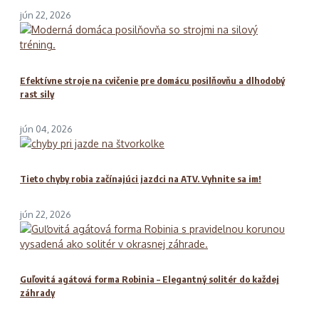
jún 22, 2026
Efektívne stroje na cvičenie pre domácu posilňovňu a dlhodobý
rast sily
jún 04, 2026
Tieto chyby robia začínajúci jazdci na ATV. Vyhnite sa im!
jún 22, 2026
Guľovitá agátová forma Robinia – Elegantný solitér do každej
záhrady