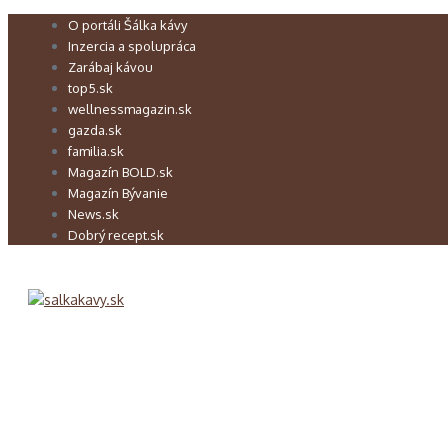
Preskočiť
O portáli Šálka kávy
na
Inzercia a spolupráca
obsah
Zarábaj kávou
top5.sk
wellnessmagazin.sk
gazda.sk
familia.sk
Magazín BOLD.sk
Magazín Bývanie
News.sk
Dobrý recept.sk