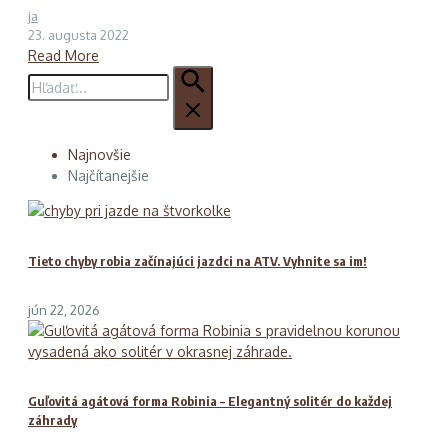
ja
23. augusta 2022
Read More
Hľadať:
Najnovšie
Najčítanejšie
Tieto chyby robia začínajúci jazdci na ATV. Vyhnite sa im!
jún 22, 2026
Guľovitá agátová forma Robinia – Elegantný solitér do každej
záhrady