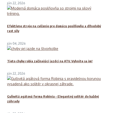
jún 22, 2026
Efektívne stroje na cvičenie pre domácu posilňovňu a dlhodobý
rast sily
jún 04, 2026
Tieto chyby robia začínajúci jazdci na ATV. Vyhnite sa im!
jún 22, 2026
Guľovitá agátová forma Robinia – Elegantný solitér do každej
záhrady