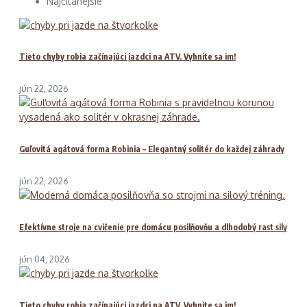
Najčítanejšie
Tieto chyby robia začínajúci jazdci na ATV. Vyhnite sa im!
jún 22, 2026
Guľovitá agátová forma Robinia – Elegantný solitér do každej záhrady
jún 22, 2026
Efektívne stroje na cvičenie pre domácu posilňovňu a dlhodobý rast sily
jún 04, 2026
Tieto chyby robia začínajúci jazdci na ATV. Vyhnite sa im!