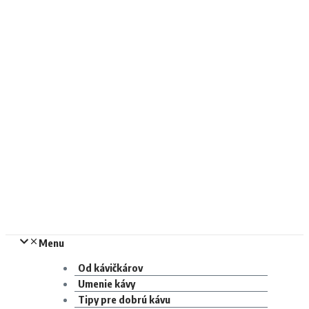
Menu
Od kávičkárov
Umenie kávy
Tipy pre dobrú kávu