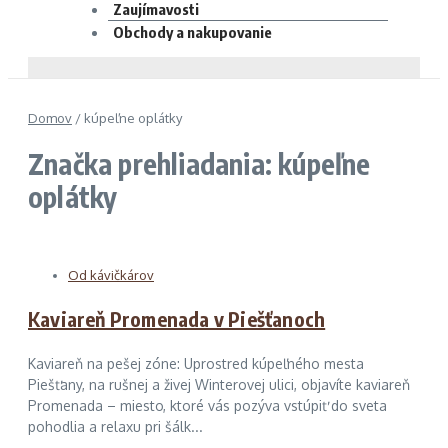
Zaujímavosti
Obchody a nakupovanie
Domov
/
kúpeľne oplátky
Značka prehliadania: kúpeľne
oplátky
Od kávičkárov
Kaviareň Promenada v Piešťanoch
Kaviareň na pešej zóne: Uprostred kúpeľného mesta
Piešťany, na rušnej a živej Winterovej ulici, objavíte kaviareň
Promenada – miesto, ktoré vás pozýva vstúpiť do sveta
pohodlia a relaxu pri šálk...