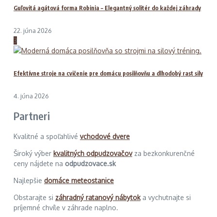
Guľovitá agátová forma Robinia – Elegantný solitér do každej záhrady
22. júna 2026
3
Efektívne stroje na cvičenie pre domácu posilňovňu a dlhodobý rast sily
4. júna 2026
Partneri
Kvalitné a spoľahlivé
vchodové dvere
Široký výber
kvalitných odpudzovačov
za bezkonkurenčné
ceny nájdete na
odpudzovace.sk
Najlepšie
domáce meteostanice
Obstarajte si
záhradný ratanový nábytok
a vychutnajte si
príjemné chvíle v záhrade naplno.