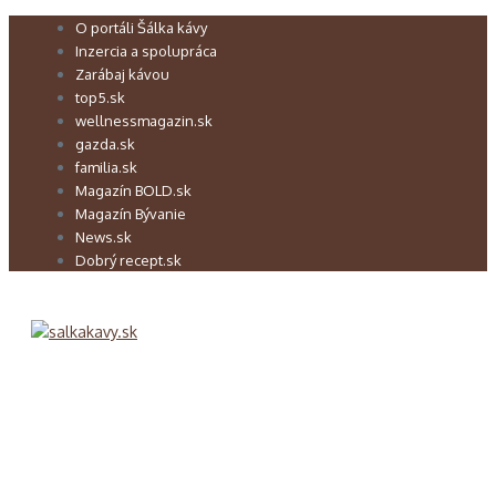
Preskočiť
O portáli Šálka kávy
na
Inzercia a spolupráca
obsah
Zarábaj kávou
top5.sk
wellnessmagazin.sk
gazda.sk
familia.sk
Magazín BOLD.sk
Magazín Bývanie
News.sk
Dobrý recept.sk