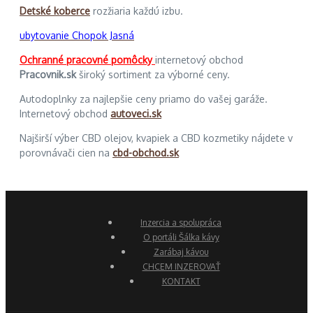
Detské koberce
rozžiaria každú izbu.
ubytovanie Chopok Jasná
Ochranné pracovné pomôcky
internetový obchod
Pracovnik.sk
široký sortiment za výborné ceny.
Autodoplnky za najlepšie ceny priamo do vašej garáže.
Internetový obchod
autoveci.sk
Najširší výber CBD olejov, kvapiek a CBD kozmetiky nájdete v
porovnávači cien na
cbd-obchod.sk
Inzercia a spolupráca
O portáli Šálka kávy
Zarábaj kávou
CHCEM INZEROVAŤ
KONTAKT