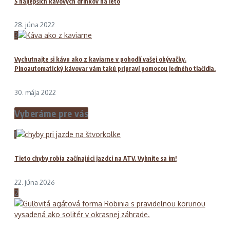
5 najlepších kávových drinkov na leto
28. júna 2022
3
Vychutnajte si kávu ako z kaviarne v pohodlí vašej obývačky.
Plnoautomatický kávovar vám takú pripraví pomocou jedného tlačidla.
30. mája 2022
Vyberáme pre vás
1
Tieto chyby robia začínajúci jazdci na ATV. Vyhnite sa im!
22. júna 2026
2