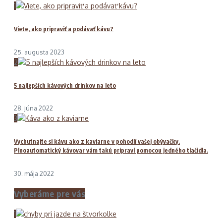
1
Viete, ako pripraviť a podávať kávu?
25. augusta 2023
2
5 najlepších kávových drinkov na leto
28. júna 2022
3
Vychutnajte si kávu ako z kaviarne v pohodlí vašej obývačky.
Plnoautomatický kávovar vám takú pripraví pomocou jedného tlačidla.
30. mája 2022
Vyberáme pre vás
1