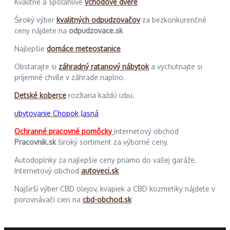
Kvalitné a spoľahlivé
vchodové dvere
Široký výber
kvalitných odpudzovačov
za bezkonkurenčné
ceny nájdete na
odpudzovace.sk
Najlepšie
domáce meteostanice
Obstarajte si
záhradný ratanový nábytok
a vychutnajte si
príjemné chvíle v záhrade naplno.
Detské koberce
rozžiaria každú izbu.
ubytovanie Chopok Jasná
Ochranné pracovné pomôcky
internetový obchod
Pracovnik.sk
široký sortiment za výborné ceny.
Autodoplnky za najlepšie ceny priamo do vašej garáže.
Internetový obchod
autoveci.sk
Najširší výber CBD olejov, kvapiek a CBD kozmetiky nájdete v
porovnávači cien na
cbd-obchod.sk