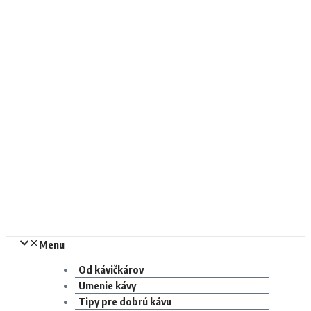
Menu
Od kávičkárov
Umenie kávy
Tipy pre dobrú kávu