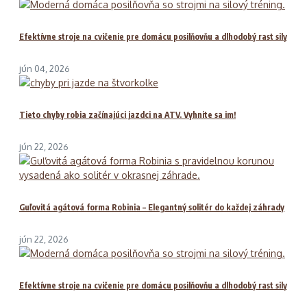
Efektívne stroje na cvičenie pre domácu posilňovňu a dlhodobý rast sily
jún 04, 2026
Tieto chyby robia začínajúci jazdci na ATV. Vyhnite sa im!
jún 22, 2026
Guľovitá agátová forma Robinia – Elegantný solitér do každej záhrady
jún 22, 2026
Efektívne stroje na cvičenie pre domácu posilňovňu a dlhodobý rast sily