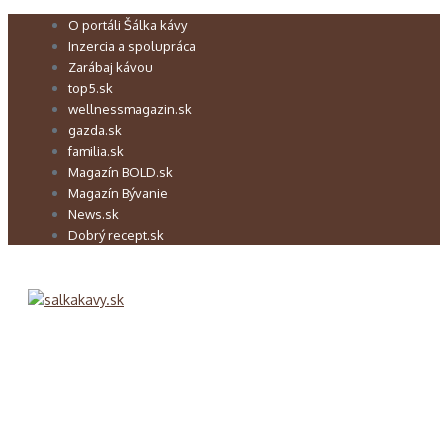
Preskočiť
O portáli Šálka kávy
na
Inzercia a spolupráca
obsah
Zarábaj kávou
top5.sk
wellnessmagazin.sk
gazda.sk
familia.sk
Magazín BOLD.sk
Magazín Bývanie
News.sk
Dobrý recept.sk