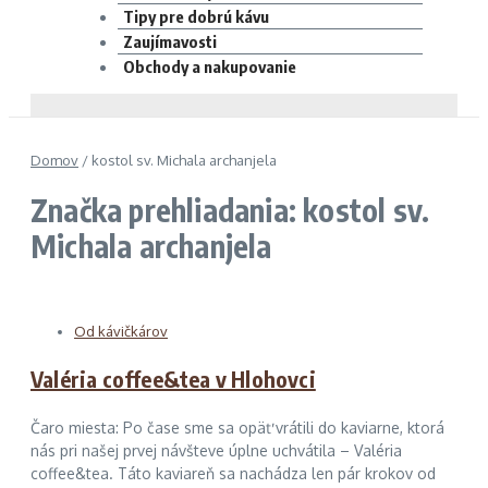
Tipy pre dobrú kávu
Zaujímavosti
Obchody a nakupovanie
Domov
/
kostol sv. Michala archanjela
Značka prehliadania: kostol sv.
Michala archanjela
Od kávičkárov
Valéria coffee&tea v Hlohovci
Čaro miesta: Po čase sme sa opäť vrátili do kaviarne, ktorá
nás pri našej prvej návšteve úplne uchvátila – Valéria
coffee&tea. Táto kaviareň sa nachádza len pár krokov od