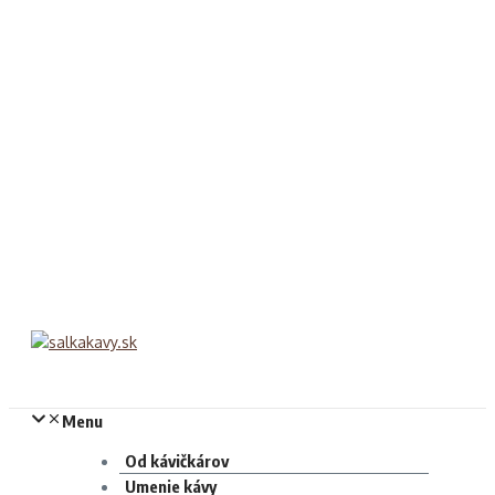
Menu
Od kávičkárov
Umenie kávy