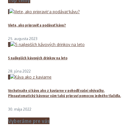
1
Viete, ako pripraviť a podávať kávu?
25. augusta 2023
2
5 najlepších kávových drinkov na leto
28. júna 2022
3
Vychutnajte si kávu ako z kaviarne v pohodlí vašej obývačky.
Plnoautomatický kávovar vám takú pripraví pomocou jedného tlačidla.
30. mája 2022
Vyberáme pre vás