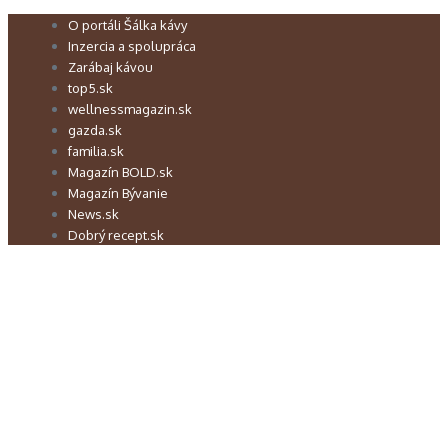
Preskočiť
O portáli Šálka kávy
na
Inzercia a spolupráca
obsah
Zarábaj kávou
top5.sk
wellnessmagazin.sk
gazda.sk
familia.sk
Magazín BOLD.sk
Magazín Bývanie
News.sk
Dobrý recept.sk