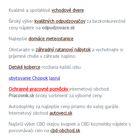
Kvalitné a spoľahlivé
vchodové dvere
Široký výber
kvalitných odpudzovačov
za bezkonkurenčné
ceny nájdete na
odpudzovace.sk
Najlepšie
domáce meteostanice
Obstarajte si
záhradný ratanový nábytok
a vychutnajte si
príjemné chvíle v záhrade naplno.
Detské koberce
rozžiaria každú izbu.
ubytovanie Chopok Jasná
Ochranné pracovné pomôcky
internetový obchod
Pracovnik.sk
široký sortiment za výborné ceny.
Autodoplnky za najlepšie ceny priamo do vašej garáže.
Internetový obchod
autoveci.sk
Najširší výber CBD olejov, kvapiek a CBD kozmetiky nájdete v
porovnávači cien na
cbd-obchod.sk