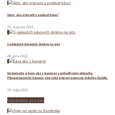
1
Viete, ako pripraviť a podávať kávu?
25. augusta 2023
2
5 najlepších kávových drinkov na leto
28. júna 2022
3
Vychutnajte si kávu ako z kaviarne v pohodlí vašej obývačky.
Plnoautomatický kávovar vám takú pripraví pomocou jedného tlačidla.
30. mája 2022
Vyberáme pre vás
1