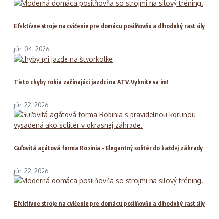
Efektívne stroje na cvičenie pre domácu posilňovňu a dlhodobý rast sily
jún 04, 2026
Tieto chyby robia začínajúci jazdci na ATV. Vyhnite sa im!
jún 22, 2026
Guľovitá agátová forma Robinia – Elegantný solitér do každej záhrady
jún 22, 2026
Efektívne stroje na cvičenie pre domácu posilňovňu a dlhodobý rast sily