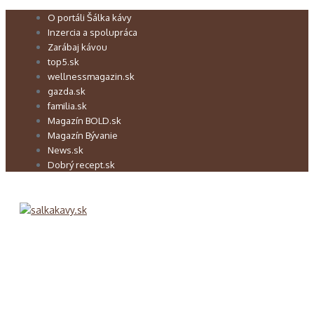
Preskočiť
O portáli Šálka kávy
na
Inzercia a spolupráca
obsah
Zarábaj kávou
top5.sk
wellnessmagazin.sk
gazda.sk
familia.sk
Magazín BOLD.sk
Magazín Bývanie
News.sk
Dobrý recept.sk