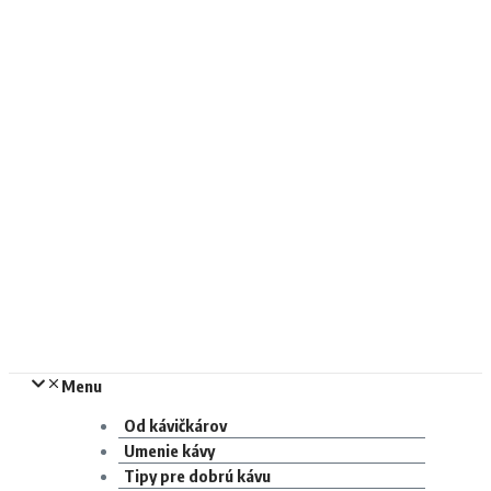
Menu
Od kávičkárov
Umenie kávy
Tipy pre dobrú kávu