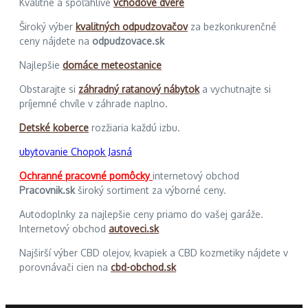
Kvalitné a spoľahlivé
vchodové dvere
Široký výber
kvalitných odpudzovačov
za bezkonkurenčné
ceny nájdete na
odpudzovace.sk
Najlepšie
domáce meteostanice
Obstarajte si
záhradný ratanový nábytok
a vychutnajte si
príjemné chvíle v záhrade naplno.
Detské koberce
rozžiaria každú izbu.
ubytovanie Chopok Jasná
Ochranné pracovné pomôcky
internetový obchod
Pracovnik.sk
široký sortiment za výborné ceny.
Autodoplnky za najlepšie ceny priamo do vašej garáže.
Internetový obchod
autoveci.sk
Najširší výber CBD olejov, kvapiek a CBD kozmetiky nájdete v
porovnávači cien na
cbd-obchod.sk