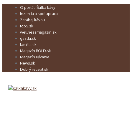
Preskočiť
O portáli Šálka kávy
na
Inzercia a spolupráca
obsah
Zarábaj kávou
top5.sk
wellnessmagazin.sk
gazda.sk
familia.sk
Magazín BOLD.sk
Magazín Bývanie
News.sk
Dobrý recept.sk