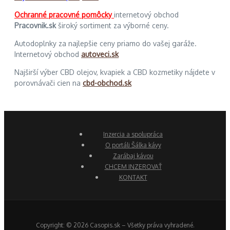
Ochranné pracovné pomôcky
internetový obchod
Pracovnik.sk
široký sortiment za výborné ceny.
Autodoplnky za najlepšie ceny priamo do vašej garáže.
Internetový obchod
autoveci.sk
Najširší výber CBD olejov, kvapiek a CBD kozmetiky nájdete v
porovnávači cien na
cbd-obchod.sk
Inzercia a spolupráca
O portáli Šálka kávy
Zarábaj kávou
CHCEM INZEROVAŤ
KONTAKT
Copyright: © 2026 Casopis.sk – Všetky práva vyhradené.