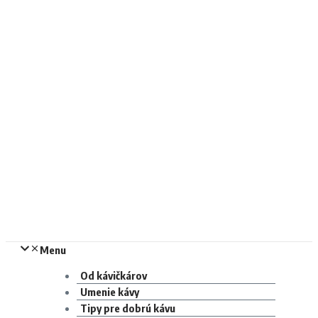
Menu
Od kávičkárov
Umenie kávy
Tipy pre dobrú kávu