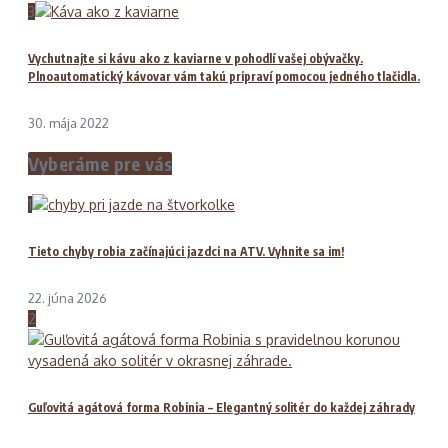
3
Vychutnajte si kávu ako z kaviarne v pohodlí vašej obývačky.
Plnoautomatický kávovar vám takú pripraví pomocou jedného tlačidla.
30. mája 2022
Vyberáme pre vás
1
Tieto chyby robia začínajúci jazdci na ATV. Vyhnite sa im!
22. júna 2026
2
Guľovitá agátová forma Robinia – Elegantný solitér do každej záhrady