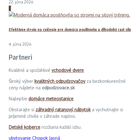
22. júna 2026
3
Efektívne stroje na cvičenie pre domácu posilňovňu a dlhodobý rast sily
4. júna 2026
Partneri
Kvalitné a spoľahlivé
vchodové dvere
Široký výber
kvalitných odpudzovačov
za bezkonkurenčné
ceny nájdete na
odpudzovace.sk
Najlepšie
domáce meteostanice
Obstarajte si
záhradný ratanový nábytok
a vychutnajte si
príjemné chvíle v záhrade naplno.
Detské koberce
rozžiaria každú izbu.
ubytovanie Chopok Jasná