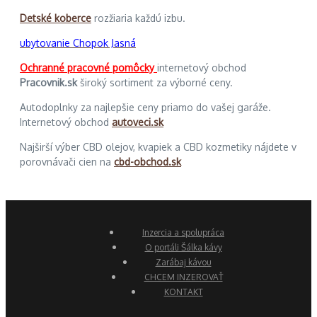
Detské koberce
rozžiaria každú izbu.
ubytovanie Chopok Jasná
Ochranné pracovné pomôcky
internetový obchod
Pracovnik.sk
široký sortiment za výborné ceny.
Autodoplnky za najlepšie ceny priamo do vašej garáže.
Internetový obchod
autoveci.sk
Najširší výber CBD olejov, kvapiek a CBD kozmetiky nájdete v
porovnávači cien na
cbd-obchod.sk
Inzercia a spolupráca
O portáli Šálka kávy
Zarábaj kávou
CHCEM INZEROVAŤ
KONTAKT