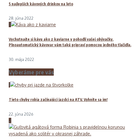
5 najlepších kávových drinkov na leto
28. júna 2022
3
Vychutnajte si kávu ako z kaviarne v pohodlí vašej obývačky.
Plnoautomatický kávovar vám takú pripraví pomocou jedného tlačidla.
30. mája 2022
Vyberáme pre vás
1
Tieto chyby robia začínajúci jazdci na ATV. Vyhnite sa im!
22. júna 2026
2