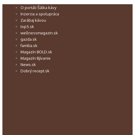
Preskočiť
O portáli Šálka kávy
na
Inzercia a spolupráca
obsah
Zarábaj kávou
top5.sk
wellnessmagazin.sk
gazda.sk
familia.sk
Magazín BOLD.sk
Magazín Bývanie
News.sk
Dobrý recept.sk