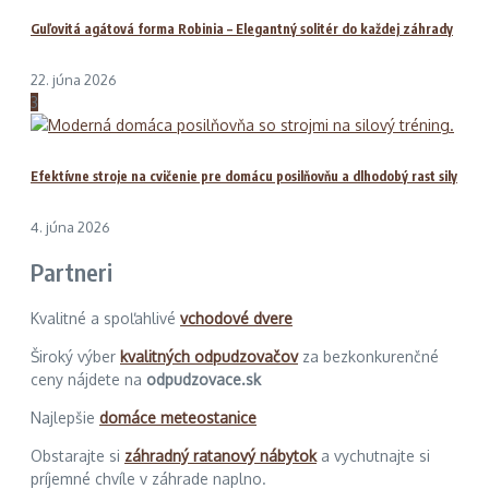
Guľovitá agátová forma Robinia – Elegantný solitér do každej záhrady
22. júna 2026
3
Efektívne stroje na cvičenie pre domácu posilňovňu a dlhodobý rast sily
4. júna 2026
Partneri
Kvalitné a spoľahlivé
vchodové dvere
Široký výber
kvalitných odpudzovačov
za bezkonkurenčné
ceny nájdete na
odpudzovace.sk
Najlepšie
domáce meteostanice
Obstarajte si
záhradný ratanový nábytok
a vychutnajte si
príjemné chvíle v záhrade naplno.