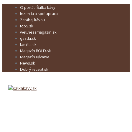
Preskočiť
O portáli Šálka kávy
na
Inzercia a spolupráca
obsah
Zarábaj kávou
top5.sk
wellnessmagazin.sk
gazda.sk
familia.sk
Magazín BOLD.sk
Magazín Bývanie
News.sk
Dobrý recept.sk