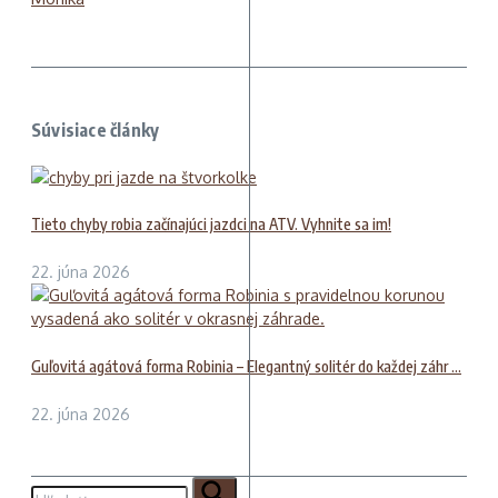
Súvisiace články
Tieto chyby robia začínajúci jazdci na ATV. Vyhnite sa im!
22. júna 2026
Guľovitá agátová forma Robinia – Elegantný solitér do každej záhr ...
22. júna 2026
Hľadať: