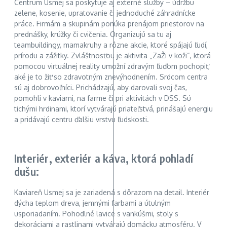
Centrum Usmej sa poskytuje aj externé služby – údržbu
zelene, kosenie, upratovanie či jednoduché záhradnícke
práce. Firmám a skupinám ponúka prenájom priestorov na
prednášky, krúžky či cvičenia. Organizujú sa tu aj
teambuildingy, mamakruhy a rôzne akcie, ktoré spájajú ľudí,
prírodu a zážitky. Zvláštnosťou je aktivita „ZaŽi v koži“, ktorá
pomocou virtuálnej reality umožní zdravým ľuďom pochopiť,
aké je to žiť so zdravotným znevýhodnením. Srdcom centra
sú aj dobrovoľníci. Prichádzajú, aby darovali svoj čas,
pomohli v kaviarni, na farme či pri aktivitách v DSS. Sú
tichými hrdinami, ktorí vytvárajú priateľstvá, prinášajú energiu
a pridávajú centru ďalšiu vrstvu ľudskosti.
Interiér, exteriér a káva, ktorá pohladí
dušu:
Kaviareň Usmej sa je zariadená s dôrazom na detail. Interiér
dýcha teplom dreva, jemnými farbami a útulným
usporiadaním. Pohodlné lavice s vankúšmi, stoly s
dekoráciami a rastlinami vytvárajú domácku atmosféru. V