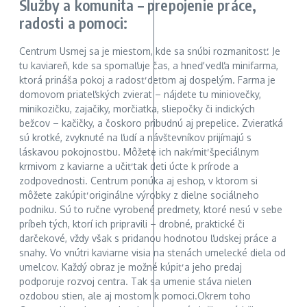
Služby a komunita – prepojenie práce,
radosti a pomoci:
Centrum Usmej sa je miestom, kde sa snúbi rozmanitosť. Je
tu kaviareň, kde sa spomaľuje čas, a hneď vedľa minifarma,
ktorá prináša pokoj a radosť deťom aj dospelým. Farma je
domovom priateľských zvierat – nájdete tu miniovečky,
minikozičku, zajačiky, morčiatka, sliepočky či indických
bežcov – kačičky, a čoskoro pribudnú aj prepelice. Zvieratká
sú krotké, zvyknuté na ľudí a návštevníkov prijímajú s
láskavou pokojnosťou. Môžete ich nakŕmiť špeciálnym
krmivom z kaviarne a učiť tak deti úcte k prírode a
zodpovednosti. Centrum ponúka aj eshop, v ktorom si
môžete zakúpiť originálne výrobky z dielne sociálneho
podniku. Sú to ručne vyrobené predmety, ktoré nesú v sebe
príbeh tých, ktorí ich pripravili – drobné, praktické či
darčekové, vždy však s pridanou hodnotou ľudskej práce a
snahy. Vo vnútri kaviarne visia na stenách umelecké diela od
umelcov. Každý obraz je možné kúpiť a jeho predaj
podporuje rozvoj centra. Tak sa umenie stáva nielen
ozdobou stien, ale aj mostom k pomoci.Okrem toho