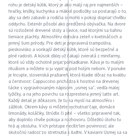
rohu je detský kútik, ktorý je ako malý raj pre najmenších –
hračky, knižky, kuchynka a mäkké podložky sa postarajú o to,
aby sa deti zabavili a rodičia si mohli v pokoji dopriať chvíľku
oddychu. Exteriér pôsobí ako predĺžená obývačka. Na dvore
sú rozložené drevené stoly a lavice, nad ktorými sa tiahnu
tieniace plachty. Atmosféru dotvára zeleň v kvetináčoch a
jemný šum prírody. Pre deti je pripravená trampolína,
pieskovisko a vonkajší detský kútik, ktoré sú bezpečné a
plné radosti. A kúsok ďalej už čakajú zvieratá z minifarmy,
ktoré sú vždy ochotné prijať pohladkanie. Káva je tu malým
rituálom a môžete si ju vypiť aj pod holým nebom. V ponuke
je Incuple, slovenská pražiareň, ktorá kladie dôraz na kvalitu
a čerstvosť. Cappuccino prichádza k hosťovi na drevenej
tácke s vygravírovaným nápisom „usmej sa“, vedľa malej
lyžičky, a na jeho povrchu sa rozprestiera jemný latte art.
Každý detail je dôkazom, že tu sa myslí na atmosféru i
zážitok. Okrem kávy si môžete vychutnať čaje, domáce
limonády, koláčiky, štrúdle či pité – všetko pripravené tak,
aby doplnilo chvíle pokoja a rozhovoru. Dôležitú úlohu tu
hrá aj obsluha. V ich prístupe necítiť len povinnosť, ale
skutočnú radosť zo stretnutia s ľuďmi. V kaviarni Usmej sa sa