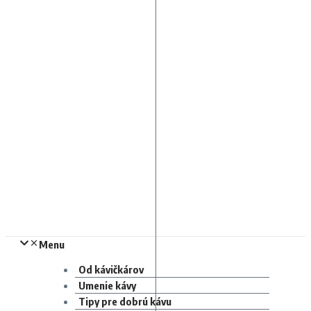
Menu
Od kávičkárov
Umenie kávy
Tipy pre dobrú kávu