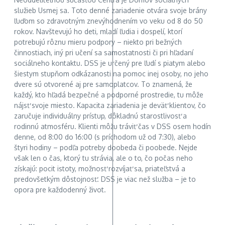
služieb Usmej sa. Toto denné zariadenie otvára svoje brány
ľuďom so zdravotným znevýhodnením vo veku od 8 do 50
rokov. Navštevujú ho deti, mladí ľudia i dospelí, ktorí
potrebujú rôznu mieru podpory – niekto pri bežných
činnostiach, iný pri učení sa samostatnosti či pri hľadaní
sociálneho kontaktu. DSS je určený pre ľudí s piatym alebo
šiestym stupňom odkázanosti na pomoc inej osoby, no jeho
dvere sú otvorené aj pre samoplatcov. To znamená, že
každý, kto hľadá bezpečné a podporné prostredie, tu môže
nájsť svoje miesto. Kapacita zariadenia je deväť klientov, čo
zaručuje individuálny prístup, dôkladnú starostlivosť a
rodinnú atmosféru. Klienti môžu tráviť čas v DSS osem hodín
denne, od 8:00 do 16:00 (s príchodom už od 7:30), alebo
štyri hodiny – podľa potreby doobeda či poobede. Nejde
však len o čas, ktorý tu strávia, ale o to, čo počas neho
získajú: pocit istoty, možnosť rozvíjať sa, priateľstvá a
predovšetkým dôstojnosť. DSS je viac než služba – je to
opora pre každodenný život.