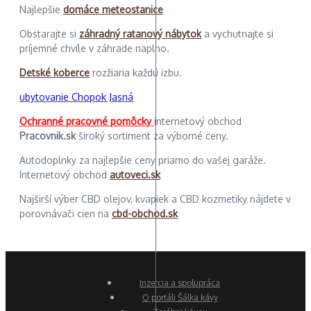
Najlepšie
domáce meteostanice
Obstarajte si
záhradný ratanový nábytok
a vychutnajte si
príjemné chvíle v záhrade naplno.
Detské koberce
rozžiaria každú izbu.
ubytovanie Chopok Jasná
Ochranné pracovné pomôcky
internetový obchod
Pracovnik.sk
široký sortiment za výborné ceny.
Autodoplnky za najlepšie ceny priamo do vašej garáže.
Internetový obchod
autoveci.sk
Najširší výber CBD olejov, kvapiek a CBD kozmetiky nájdete v
porovnávači cien na
cbd-obchod.sk
Inzercia a spolupráca
O portáli Šálka kávy