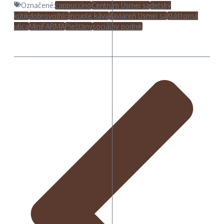
Označené:
cappuccino
Centrum Usmej sa
detský
kútik
dobrovoľníci
Incuple káva
kaviareň Usmej sa
Kláštorná
ulica
MiniFARMA
Piešťany
sociálny podnik