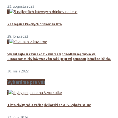
25. augusta 2023
2
5 najlepších kávových drinkov na leto
28. júna 2022
3
Vychutnajte si kávu ako z kaviarne v pohodlí vašej obývačky.
Plnoautomatický kávovar vám takú pripraví pomocou jedného tlačidla.
30. mája 2022
Vyberáme pre vás
1
Tieto chyby robia začínajúci jazdci na ATV. Vyhnite sa im!
22. júna 2026