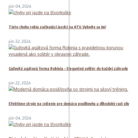
jún 04, 2026
Tieto chyby robia začínajúci jazdci na ATV. Vyhnite sa im!
jún 22, 2026
Guľovitá agátová forma Robinia – Elegantný solitér do každej záhrady
jún 22, 2026
Efektívne stroje na cvičenie pre domácu posilňovňu a dlhodobý rast sily
jún 04, 2026