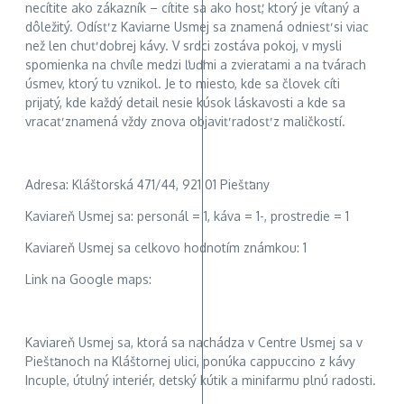
necítite ako zákazník – cítite sa ako hosť, ktorý je vítaný a
dôležitý. Odísť z Kaviarne Usmej sa znamená odniesť si viac
než len chuť dobrej kávy. V srdci zostáva pokoj, v mysli
spomienka na chvíle medzi ľuďmi a zvieratami a na tvárach
úsmev, ktorý tu vznikol. Je to miesto, kde sa človek cíti
prijatý, kde každý detail nesie kúsok láskavosti a kde sa
vracať znamená vždy znova objaviť radosť z maličkostí.
Adresa: Kláštorská 471/44, 921 01 Piešťany
Kaviareň Usmej sa: personál = 1, káva = 1-, prostredie = 1
Kaviareň Usmej sa celkovo hodnotím známkou: 1
Link na Google maps:
Kaviareň Usmej sa, ktorá sa nachádza v Centre Usmej sa v
Piešťanoch na Kláštornej ulici, ponúka cappuccino z kávy
Incuple, útulný interiér, detský kútik a minifarmu plnú radosti.