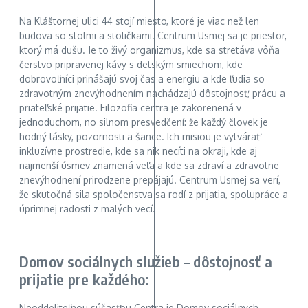
Na Kláštornej ulici 44 stojí miesto, ktoré je viac než len
budova so stolmi a stoličkami. Centrum Usmej sa je priestor,
ktorý má dušu. Je to živý organizmus, kde sa stretáva vôňa
čerstvo pripravenej kávy s detským smiechom, kde
dobrovoľníci prinášajú svoj čas a energiu a kde ľudia so
zdravotným znevýhodnením nachádzajú dôstojnosť, prácu a
priateľské prijatie. Filozofia centra je zakorenená v
jednoduchom, no silnom presvedčení: že každý človek je
hodný lásky, pozornosti a šance. Ich misiou je vytvárať
inkluzívne prostredie, kde sa nik necíti na okraji, kde aj
najmenší úsmev znamená veľa a kde sa zdraví a zdravotne
znevýhodnení prirodzene prepájajú. Centrum Usmej sa verí,
že skutočná sila spoločenstva sa rodí z prijatia, spolupráce a
úprimnej radosti z malých vecí.
Domov sociálnych služieb – dôstojnosť a
prijatie pre každého:
Neoddeliteľnou súčasťou Centra je Domov sociálnych