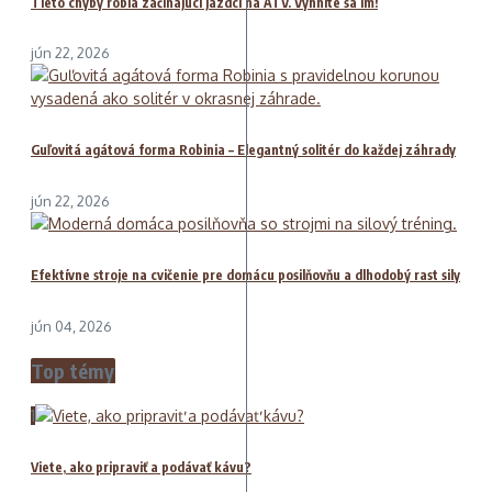
Tieto chyby robia začínajúci jazdci na ATV. Vyhnite sa im!
jún 22, 2026
Guľovitá agátová forma Robinia – Elegantný solitér do každej záhrady
jún 22, 2026
Efektívne stroje na cvičenie pre domácu posilňovňu a dlhodobý rast sily
jún 04, 2026
Top témy
1
Viete, ako pripraviť a podávať kávu?